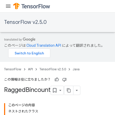
Requantize
TensorFlow v2.5.0
ize
AndReluAndRequantize
u
uAndRequantize
このページは
Cloud Translation API
によって翻訳されました。
AndRelu
AndReluAndRequantize
TensorFlow
API
TensorFlow v2.5.0
Java
ize
この情報は役に立ちましたか？
Ragged
Bincount
Requantize
ize
このページの内容
ネストされたクラス