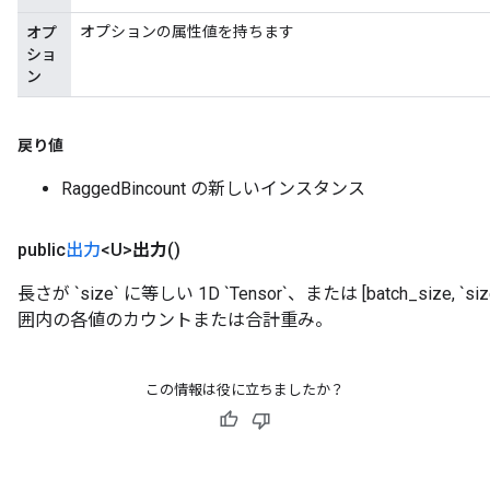
meters
オプションの属性値を持ちます
オプ
ametersGradAccumDebug
ショ
ン
adParameters
radParametersGradAccumDebug
rameters
戻り値
ParametersGradAccumDebug
eters
RaggedBincount の新しいインスタンス
metersGradAccumDebug
ientDescentParameters
public
出力
<U>
出力
()
dientDescentParametersGradAccumDebug
長さが `size` に等しい 1D `Tensor`、または [batch_size, `si
囲内の各値のカウントまたは合計重み。
この情報は役に立ちましたか？