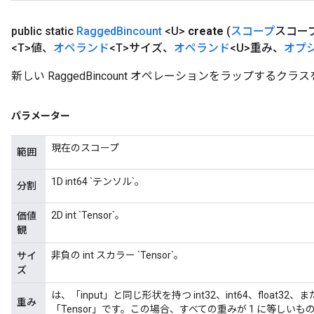
public static
Ragged
Bincount
<U>
create
(
スコープ
スコー
<T>値、
オペランド
<T>サイズ、
オペランド
<U>重み、
オプ
新しい RaggedBincount オペレーションをラップする
m
パラメーター
rs
ersGradAccumDebug
現在のスコープ
範囲
eters
metersGradAccumDebug
1D int64 `テンソル`。
分割
ters
metersGradAccumDebug
2D int `Tensor`。
価値
ropParameters
観
s
非負の int スカラー `Tensor`。
サイ
ersGradAccumDebug
ズ
atorParameters
は、「input」と同じ形状を持つ int32、int64、float32、また
imatorParametersGradAccumDebug
重み
「Tensor」です。この場合、すべての重みが 1 に等しい
ghtParameters