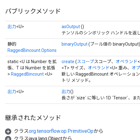
パブリックメソッド
出力
<U>
asOutput
()
テンソルのシンボリック ハンドルを返
静的
binaryOutput
(ブール値の binaryOutput
RaggedBincount.Options
static <U は Number を拡
create
(
スコープ
スコープ、
オペランド
張、T は Number を拡張
<T> サイズ、
オペランド
<U> 重み、
オプ
>
RaggedBincount
<U>
新しい RaggedBincount オペ
トリ メソッド。
出力
<U>
出力
()
長さが `size` に等しい 1D `Tensor`、または [
継承されたメソッド
クラス
org.tensorflow.op.PrimitiveOp
から
クラスjava.lang.Objectから