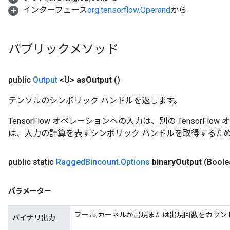
インターフェース
org.tensorflow.Operand
から
パブリックメソッド
public
Output
<U>
as
Output
()
テンソルのシンボリック ハンドルを返します。
TensorFlow オペレーションへの入力は、別の TensorF
は、入力の計算を表すシンボリック ハンドルを取得するた
public static
Ragged
Bincount
.
Options
binary
Output
(Boole
パラメーター
ブール;カーネルが出現または出現回数をカウン
バイナリ出力