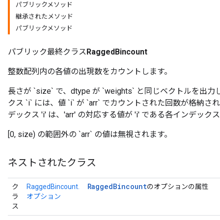
パブリックメソッド
継承されたメソッド
パブリックメソッド
パブリック最終クラス
RaggedBincount
整数配列内の各値の出現数をカウントします。
長さが `size` で、dtype が `weights` と同じベクトルを
クス `i` には、値 `i` が `arr` でカウントされた回数が格納さ
デックス 'i' は、'arr' の対応する値が 'i' である各インデック
[0, size) の範囲外の `arr` の値は無視されます。
ネストされたクラス
Ragged
Bincount
ク
RaggedBincount.
のオプションの属性
ラ
オプション
ス