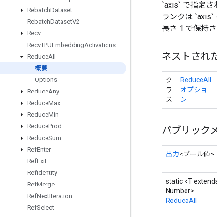
`axis` で指定
Rebatch
Dataset
ランクは `axis
Rebatch
Dataset
V2
長さ 1 で保持
Recv
Recv
TPUEmbedding
Activations
ネストされ
Reduce
All
概要
ク
ReduceAll.
Options
ラ
オプショ
Reduce
Any
ス
ン
Reduce
Max
Reduce
Min
Reduce
Prod
パブリック
Reduce
Sum
Ref
Enter
出力
<ブール値>
Ref
Exit
Ref
Identity
static <T extend
Ref
Merge
Number>
Ref
Next
Iteration
ReduceAll
Ref
Select