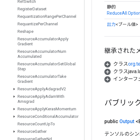
Ref
Switch
静的
Register
Dataset
ReduceAll.Optio
Requantization
Range
Per
Channel
Requantize
Per
Channel
出力
<ブール値>
Reshape
Resource
Accumulator
Apply
Gradient
継承された
Resource
Accumulator
Num
Accumulated
クラス
org.t
Resource
Accumulator
Set
Global
Step
クラスjava.l
Resource
Accumulator
Take
インターフ
Gradient
Resource
Apply
Adagrad
V2
Resource
Apply
Adam
With
パブリッ
Amsgrad
Resource
Apply
Keras
Momentum
Resource
Conditional
Accumulator
public
Output
<
Resource
Count
Up
To
Resource
Gather
テンソルのシン
Resource
Gather
Nd