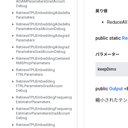
ADAMParameters
Grad
Accum
Debug
戻り値
Retrieve
TPUEmbedding
Adadelta
Parameters
Reduce
Retrieve
TPUEmbedding
Adadelta
Parameters
Grad
Accum
Debug
Retrieve
TPUEmbedding
Adagrad
public static
Re
Parameters
Retrieve
TPUEmbedding
Adagrad
Parameters
Grad
Accum
Debug
パラメーター
Retrieve
TPUEmbedding
Centered
RMSProp
Parameters
keepDims
Retrieve
TPUEmbedding
FTRLParameters
Retrieve
TPUEmbedding
FTRLParameters
Grad
Accum
public
Output
<
Debug
Retrieve
TPUEmbedding
Frequency
縮小されたテン
Estimator
Parameters
Retrieve
TPUEmbedding
Frequency
Estimator
Parameters
Grad
Accum
Debug
Retrieve
TPUEmbedding