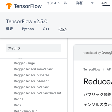
インストール
詳細
API
QuantizedMatMulWithBias
QuantizedMatMulWithBiasAndDequantize
QuantizedMatMulWithBiasAndRelu
TensorFlow v2.5.0
QuantizedMatMulWithBiasAndReluAndRequantize
QuantizedMatMulWithBiasAndRequantize
概要
Python
C++
Java
QuantizedReshape
Ragged
Bincount
Ragged
Count
Sparse
Output
Ragged
Cross
Ragged
Gather
Ragged
Range
Ragged
Tensor
From
Variant
TensorFlow
API
Ragged
Tensor
To
Sparse
Reduce
Ragged
Tensor
To
Tensor
Ragged
Tensor
To
Variant
Ragged
Tensor
To
Variant
Gradient
パブリック最終
Range
テンソルの次元
Rank
Read
Variable
Op