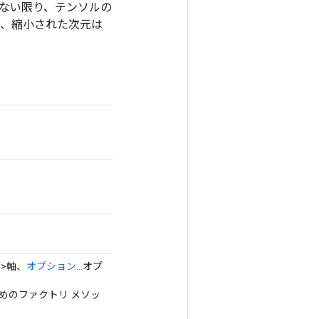
rue でない限り、テンソルの
 の場合、縮小された次元は
T>軸、
オプション...
オプ
ためのファクトリ メソッ