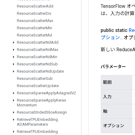
TensorFlo
Resource
Scatter
Add
は、入力の計算
Resource
Scatter
Div
Resource
Scatter
Max
Resource
Scatter
Min
public static
Re
Resource
Scatter
Mul
プション
.
.
.
オプ
Resource
Scatter
Nd
Add
新しい Redu
Resource
Scatter
Nd
Max
Resource
Scatter
Nd
Min
Resource
Scatter
Nd
Sub
パラメーター
Resource
Scatter
Nd
Update
Resource
Scatter
Sub
範囲
Resource
Scatter
Update
Resource
Sparse
Apply
Adagrad
V2
入力
Resource
Sparse
Apply
Keras
Momentum
軸
Resource
Strided
Slice
Assign
Retrieve
TPUEmbedding
ADAMParameters
オプション
Retrieve
TPUEmbedding