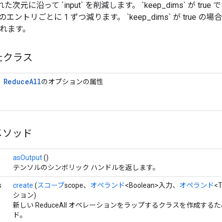
された次元に沿って `input` を削減します。 `keep_dims` が t
` のエントリごとに 1 ずつ減ります。 `keep_dims` が true
されます。
たクラス
Reduce
All
のオプションの属性
メソッド
asOutput
()
テンソルのシンボリック ハンドルを返します。
s
create
(
スコープ
scope、
オペランド
<Boolean>入力、
オペランド
<
ション)
新しい ReduceAll オペレーションをラップするクラスを作成する
ド。