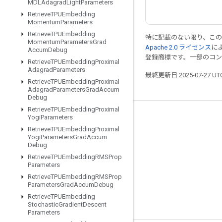
MDLAdagrad
Light
Parameters
Retrieve
TPUEmbedding
Momentum
Parameters
Retrieve
TPUEmbedding
特に記載のない限り、こ
Momentum
Parameters
Grad
Apache 2.0 ライセンス
に
Accum
Debug
登録商標です。一部のコ
Retrieve
TPUEmbedding
Proximal
Adagrad
Parameters
最終更新日 2025-07-27 U
Retrieve
TPUEmbedding
Proximal
Adagrad
Parameters
Grad
Accum
Debug
Retrieve
TPUEmbedding
Proximal
Yogi
Parameters
つながる
Retrieve
TPUEmbedding
Proximal
ブログ
Yogi
Parameters
Grad
Accum
Debug
フォーラム
Retrieve
TPUEmbedding
RMSProp
Parameters
GitHub
Retrieve
TPUEmbedding
RMSProp
Twitter
Parameters
Grad
Accum
Debug
Retrieve
TPUEmbedding
YouTube
Stochastic
Gradient
Descent
Parameters