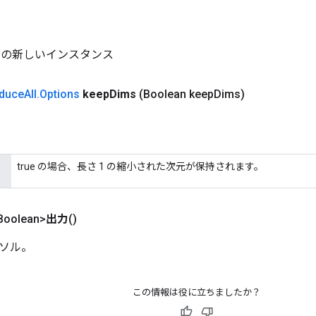
All の新しいインスタンス
duce
All
.
Options
keep
Dims
(Boolean keep
Dims)
true の場合、長さ 1 の縮小された次元が保持されます。
Boolean>
出力
()
ソル。
この情報は役に立ちましたか？