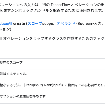
w オペレーションへの入力は、別の TensorFlow オペレーショ
を表すシンボリック ハンドルを取得するために使用されます。
duce
All
create
(
スコープ
scope、
オペランド
<Boolean>入力
ション)
ceAll オペレーションをラップするクラスを作成するためのファ
現在のスコープ
削減するテンソル。
縮小する寸法。 `[-rank(input), Rank(input))` の範囲内である必要があ
オプションの属性値を持ちます