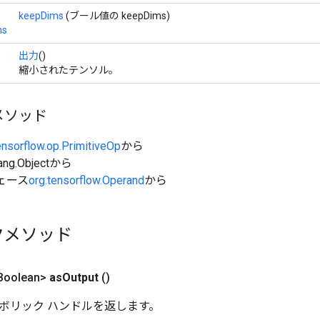
keepDims
(ブール値の keepDims)
ns
出力
()
縮小されたテンソル。
メソッド
ensorflow.op.PrimitiveOp
から
ang.Objectから
ェース
org.tensorflow.Operand
から
クメソッド
Boolean>
as
Output
()
ボリック ハンドルを返します。