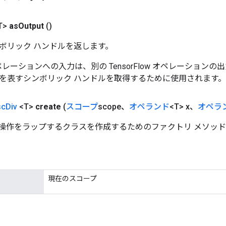
T>
as
Output
()
ボリック ハンドルを返します。
w オペレーションへの入力は、別の TensorFlow オペレーショ
を表すシンボリック ハンドルを取得するために使用されます。
sc
Div
<T>
create
(
スコープ
scope、
オペランド
<T> x、
オペラ
Div 操作をラップするクラスを作成するためのファクトリ メソッ
現在のスコープ