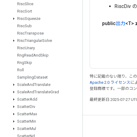
Risc
Slice
RiscDi
Risc
Sort
Risc
Squeeze
public
出力
<T>
Risc
Sub
Risc
Transpose
Risc
Triangular
Solve
Risc
Unary
Rng
Read
And
Skip
Rng
Skip
Roll
特に記載のない限り、こ
Sampling
Dataset
Apache 2.0 ライセンス
に
Scale
And
Translate
登録商標です。一部のコ
Scale
And
Translate
Grad
Scatter
Add
最終更新日 2025-07-27 U
Scatter
Div
Scatter
Max
Scatter
Min
つながる
Scatter
Mul
Scatter
Nd