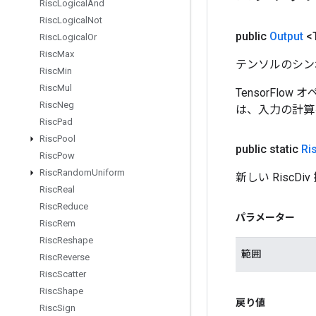
Risc
Logical
And
Risc
Logical
Not
public
Output
<
Risc
Logical
Or
Risc
Max
テンソルのシン
Risc
Min
Risc
Mul
TensorFlo
Risc
Neg
は、入力の計算
Risc
Pad
Risc
Pool
public static
Ri
Risc
Pow
Risc
Random
Uniform
新しい Risc
Risc
Real
Risc
Reduce
パラメーター
Risc
Rem
Risc
Reshape
範囲
Risc
Reverse
Risc
Scatter
Risc
Shape
戻り値
Risc
Sign