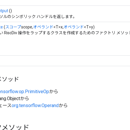
tput
()
ソルのシンボリック ハンドルを返します。
te
(
スコープ
scope,
オペランド
<T>x,
オペランド
<T>y)
い RiscDiv 操作をラップするクラスを作成するためのファクトリ メソッ
メソッド
ensorflow.op.PrimitiveOp
から
ang.Objectから
ェース
org.tensorflow.Operand
から
クメソッド