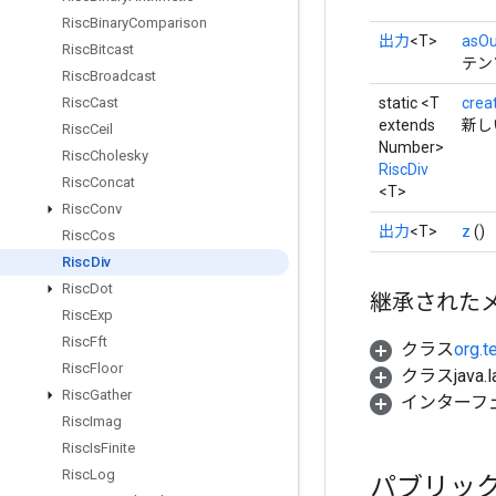
Risc
Binary
Comparison
出力
<T>
asOu
Risc
Bitcast
テン
Risc
Broadcast
static <T
crea
Risc
Cast
extends
新し
Risc
Ceil
Number>
Risc
Cholesky
RiscDiv
Risc
Concat
<T>
Risc
Conv
出力
<T>
z
()
Risc
Cos
Risc
Div
Risc
Dot
継承された
Risc
Exp
Risc
Fft
クラス
org.t
Risc
Floor
クラスjava.l
Risc
Gather
インターフ
Risc
Imag
Risc
Is
Finite
Risc
Log
パブリッ