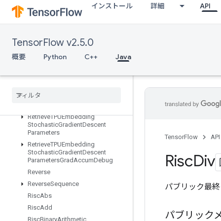
インストール
詳細
API
RetrieveTPUEmbeddingMomentumParameters
RetrieveTPUEmbeddingMomentumParametersGradAccumDebug
RetrieveTPUEmbeddingProximalAdagradParameters
TensorFlow v2.5.0
RetrieveTPUEmbeddingProximalAdagradParametersGradAccumDe
RetrieveTPUEmbeddingProximalYogiParameters
概要
Python
C++
Java
RetrieveTPUEmbeddingProximalYogiParametersGradAccumDebug
Retrieve
TPUEmbedding
RMSProp
Parameters
Retrieve
TPUEmbedding
RMSProp
Parameters
Grad
Accum
Debug
Retrieve
TPUEmbedding
Stochastic
Gradient
Descent
Parameters
TensorFlow
API
Retrieve
TPUEmbedding
Stochastic
Gradient
Descent
Risc
Div
Parameters
Grad
Accum
Debug
Reverse
Reverse
Sequence
パブリック最終
Risc
Abs
Risc
Add
パブリック
Risc
Binary
Arithmetic