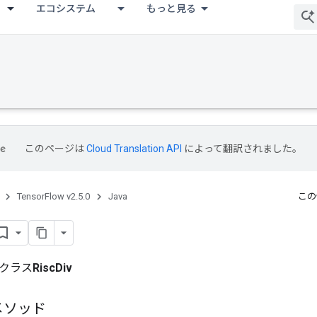
エコシステム
もっと見る
bug
このページは
Cloud Translation API
によって翻訳されました。
TensorFlow v2.5.0
Java
この
クラス
RiscDiv
メソッド