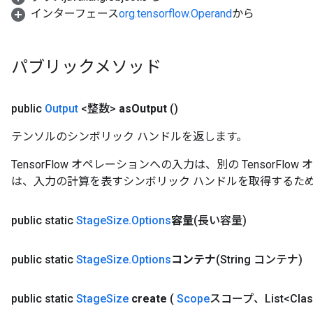
インターフェース
org.tensorflow.Operand
から
パブリックメソッド
public
Output
<整数>
as
Output
()
テンソルのシンボリック ハンドルを返します。
TensorFlow オペレーションへの入力は、別の TensorF
は、入力の計算を表すシンボリック ハンドルを取得するた
public static
Stage
Size
.
Options
容量
(長い容量)
public static
Stage
Size
.
Options
コンテナ
(String コンテナ)
public static
Stage
Size
create
(
Scope
スコープ、List<Class