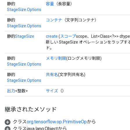
静的
容量
（長容量）
StageSize.Options
静的
コンテナ
（文字列コンテナ）
StageSize.Options
x
静的
StageSize
create
(
スコープ
scope、List<Class<?>> dty
新しい StageSize オペレーションをラッ
ド。
静的
メモリ制限
(ロングメモリ制限)
StageSize.Options
静的
共有名
(文字列共有名)
StageSize.Options
出力
<整数>
サイズ
（）
継承されたメソッド
クラス
org.tensorflow.op.PrimitiveOp
から
クラスjava.lang.Objectから