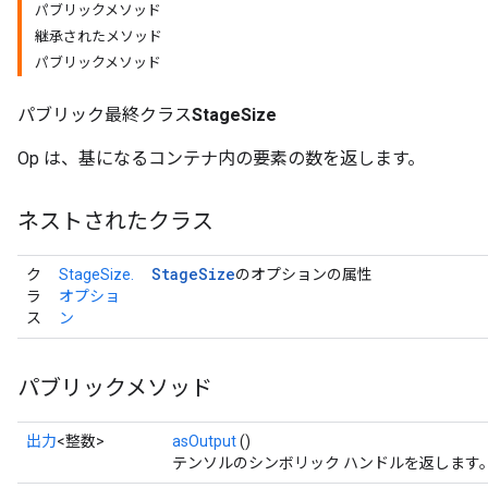
パブリックメソッド
継承されたメソッド
パブリックメソッド
パブリック最終クラス
StageSize
Op は、基になるコンテナ内の要素の数を返します。
ネストされたクラス
Stage
Size
ク
StageSize.
のオプションの属性
ラ
オプショ
ス
ン
パブリックメソッド
出力
<整数>
asOutput
()
テンソルのシンボリック ハンドルを返します