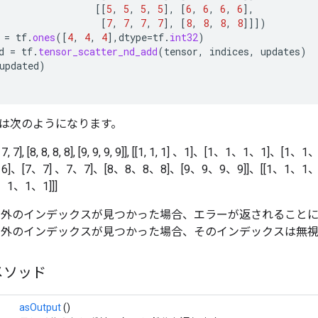
[[
5
,
5
,
5
,
5
]
,
[
6
,
6
,
6
,
6
]
,
[
7
,
7
,
7
,
7
]
,
[
8
,
8
,
8
,
8
]]]
)
=
tf
.
ones
(
[
4
,
4
,
4
]
,
dtype
=
tf
.
int32
)
d
=
tf
.
tensor_scatter_nd_add
(
tensor
,
indices
,
updates
)
updated
)
は次のようになります。
[7, 7, 7, 7], [8, 8, 8, 8], [9, 9, 9, 9]], [[1, 1, 1] 、1]、[1、1、1、
、6]、[7、7] 、7、7]、[8、8、8、8]、[9、9、9、9]]、[[1、1、1
1、1、1]]]
範囲外のインデックスが見つかった場合、エラーが返されること
範囲外のインデックスが見つかった場合、そのインデックスは無
メソッド
asOutput
()