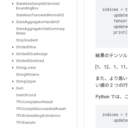
Stateless
Sample
Distorted
Bounding
Box
indices
=
t
update
Stateless
Truncated
Normal
V2
tensor
Stats
Aggregator
Handle
V2
update
Stats
Aggregator
Set
Summary
print
(
Writer
Stop
Gradient
Strided
Slice
Strided
Slice
Assign
結果のテンソル
Strided
Slice
Grad
[1、12、1、11
String
Lower
String
NGrams
また、より高い
String
Upper
い値の 2 つの
Sum
Switch
Cond
Python で
TPUCompilation
Result
TPUCompile
Succeeded
Assert
indices
=
t
TPUEmbedding
Activations
update
TPUExecute