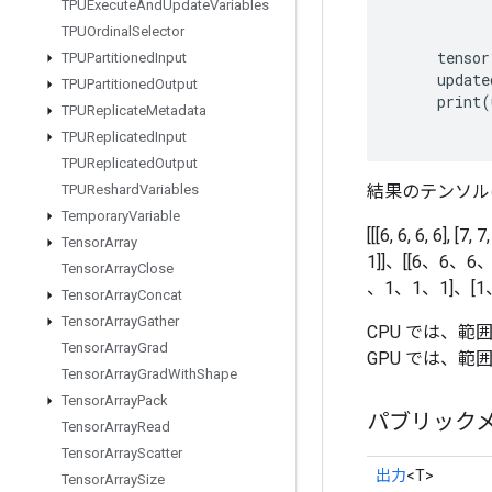
TPUExecute
And
Update
Variables
TPUOrdinal
Selector
tensor
TPUPartitioned
Input
update
TPUPartitioned
Output
print
(
TPUReplicate
Metadata
TPUReplicated
Input
TPUReplicated
Output
結果のテンソル
TPUReshard
Variables
Temporary
Variable
[[[6, 6, 6, 6], 
Tensor
Array
1]]、[[6、6、6
Tensor
Array
Close
、1、1、1]、[1、
Tensor
Array
Concat
Tensor
Array
Gather
CPU では、
Tensor
Array
Grad
GPU では、
Tensor
Array
Grad
With
Shape
Tensor
Array
Pack
パブリック
Tensor
Array
Read
Tensor
Array
Scatter
出力
<T>
Tensor
Array
Size