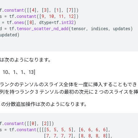
f
.
constant
(
[[
4
]
,
[
3
]
,
[
1
]
,
[
7
]]
)
s
=
tf
.
constant
(
[
9
,
10
,
11
,
12
]
)
=
tf
.
ones
(
[
8
]
,
dtype
=
tf
.
int32
)
d
=
tf
.
tensor_scatter_nd_add
(
tensor
,
indices
,
updates
)
updated
)
は次のようになります。
、10、1、1、13]
ランクのテンソルのスライス全体を一度に挿入することもでき
行列を持つランク 3 テンソルの最初の次元に 2 つのスライス
は、この分散追加操作は次のようになります。
f
.
constant
(
[[
0
]
,
[
2
]]
)
s
=
tf
.
constant
(
[[[
5
,
5
,
5
,
5
]
,
[
6
,
6
,
6
,
6
]
,
[
7
,
7
,
7
,
7
]
,
[
8
,
8
,
8
,
8
]]
,