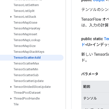
Tensor
List
Set
Item
テンソルのシン
Tensor
List
Split
Tensor
List
Stack
TensorFlo
Tensor
Map
Erase
は、入力の計算
Tensor
Map
Has
Key
Tensor
Map
Insert
public static
Te
Tensor
Map
Lookup
ド
<U>インデ
Tensor
Map
Size
Tensor
Map
Stack
Keys
新しい Tens
Tensor
Scatter
Add
ド。
Tensor
Scatter
Max
Tensor
Scatter
Min
パラメータ
Tensor
Scatter
Sub
Tensor
Scatter
Update
範囲
Tensor
Strided
Slice
Update
Thread
Pool
Dataset
テンソル
Thread
Pool
Handle
Tile