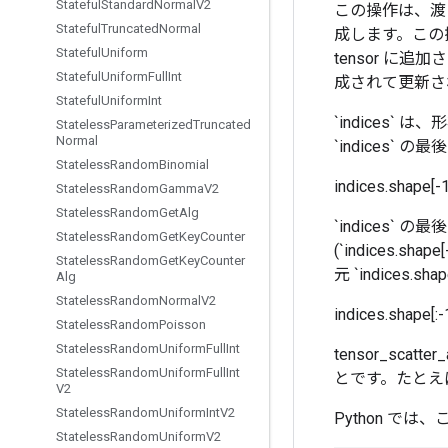
Stateful
Standard
Normal
V2
この操作は、渡され
Stateful
Truncated
Normal
成します。この操作
Stateful
Uniform
tensor 
Stateful
Uniform
Full
Int
成されて更新さ
Stateful
Uniform
Int
`indices`
Stateless
Parameterized
Truncated
Normal
`indices` 
Stateless
Random
Binomial
indices.shape[-1
Stateless
Random
Gamma
V2
Stateless
Random
Get
Alg
`indices` の最
Stateless
Random
Get
Key
Counter
(`indices.sh
Stateless
Random
Get
Key
Counter
元 `indices
Alg
Stateless
Random
Normal
V2
indices.shape[:-
Stateless
Random
Poisson
Stateless
Random
Uniform
Full
Int
tensor_s
Stateless
Random
Uniform
Full
Int
とです。たとえば
V2
Stateless
Random
Uniform
Int
V2
Python で
Stateless
Random
Uniform
V2