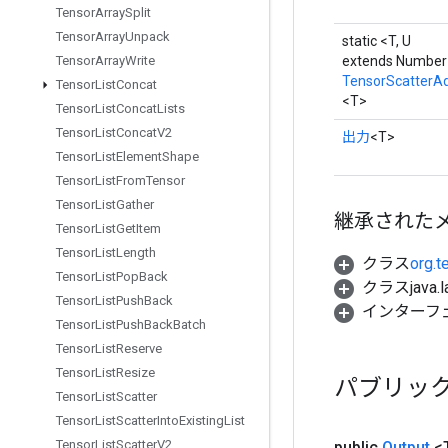
Tensor
Array
Split
Tensor
Array
Unpack
static <T, U
extends Number
Tensor
Array
Write
TensorScatterA
Tensor
List
Concat
<T>
Tensor
List
Concat
Lists
Tensor
List
Concat
V2
出力
<T>
Tensor
List
Element
Shape
Tensor
List
From
Tensor
Tensor
List
Gather
継承された
Tensor
List
Get
Item
Tensor
List
Length
クラス
org.t
Tensor
List
Pop
Back
クラスjava.l
Tensor
List
Push
Back
インターフ
Tensor
List
Push
Back
Batch
Tensor
List
Reserve
Tensor
List
Resize
パブリッ
Tensor
List
Scatter
Tensor
List
Scatter
Into
Existing
List
Tensor
List
Scatter
V2
public
Output
<