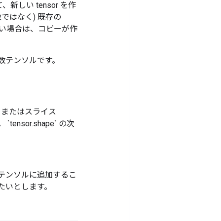
、新しい tensor を作
変数ではなく) 既存の
ない場合は、コピーが作
含む整数テンソルです。
 の場合) またはスライス
`tensor.shape` の次
素をテンソルに追加するこ
したいとします。