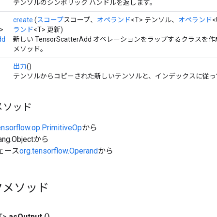
テンソルのシンボリック ハンドルを返します。
create
(
スコープ
スコープ、
オペランド
<T> テンソル、
オペランド
>
ランド
<T> 更新)
dd
新しい TensorScatterAdd オペレーションをラップするクラ
メソッド。
出力
()
テンソルからコピーされた新しいテンソルと、インデックスに従っ
メソッド
ensorflow.op.PrimitiveOp
から
ang.Objectから
ェース
org.tensorflow.Operand
から
クメソッド
T>
as
Output
()