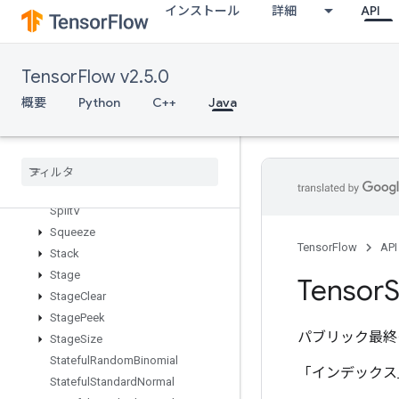
インストール
詳細
API
SparseMatrixSoftmax
SparseMatrixSoftmaxGrad
SparseMatrixSparseCholesky
TensorFlow v2.5.0
SparseMatrixSparseMatMul
概要
Python
C++
Java
SparseMatrixTranspose
Sparse
Matrix
Zeros
Sparse
Tensor
To
CSRSparse
Matrix
Spence
Split
Split
V
Squeeze
TensorFlow
API
Stack
Stage
Tensor
S
Stage
Clear
Stage
Peek
パブリック最終
Stage
Size
Stateful
Random
Binomial
「インデックス
Stateful
Standard
Normal