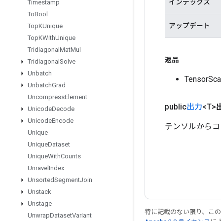
インデックス
Timestamp
To
Bool
アップデート
Top
KUnique
Top
KWith
Unique
Tridiagonal
Mat
Mul
返品
Tridiagonal
Solve
Unbatch
Tensor
Unbatch
Grad
Uncompress
Element
public
出力
<T>
Unicode
Decode
Unicode
Encode
テンソルからコ
Unique
Unique
Dataset
Unique
With
Counts
Unravel
Index
Unsorted
Segment
Join
Unstack
Unstage
特に記載のない限り、こ
Unwrap
Dataset
Variant