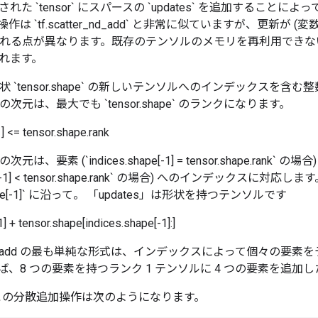
た `tensor` にスパースの `updates` を追加することによって
は `tf.scatter_nd_add` と非常に似ていますが、更新が (
に追加される点が異なります。既存のテンソルのメモリを再利用でき
れます。
 は、形状 `tensor.shape` の新しいテンソルへのインデックスを
の最後の次元は、最大でも `tensor.shape` のランクになります。
] <= tensor.shape.rank
後の次元は、要素 (`indices.shape[-1] = tensor.shape.rank`
ape[-1] < tensor.shape.rank` の場合) へのインデックスに対応します。 
.shape[-1]` に沿って。 「updates」は形状を持つテンソルです
1] + tensor.shape[indices.shape[-1]:]
catter_add の最も単純な形式は、インデックスによって個々の要
、8 つの要素を持つランク 1 テンソルに 4 つの要素を追加
は、この分散追加操作は次のようになります。