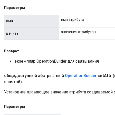
Параметры
имя атрибута
имя
значения атрибутов
ценить
Возврат
экземпляр OperationBuilder для связывания.
общедоступный абстрактный
Operation
Builder
set
Attr
(
запятой)
Установите плавающее значение атрибута создаваемой 
Параметры