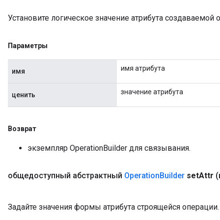
Установите логическое значение атрибута создаваемой 
Параметры
имя атрибута
имя
значение атрибута
ценить
Возврат
экземпляр OperationBuilder для связывания.
общедоступный абстрактный
Operation
Builder
set
Attr
(
Задайте значения формы атрибута строящейся операции.