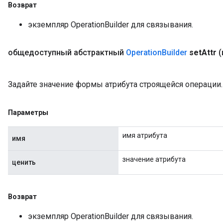
Возврат
экземпляр OperationBuilder для связывания.
общедоступный абстрактный
Operation
Builder
set
Attr
(
Задайте значение формы атрибута строящейся операции.
Параметры
имя атрибута
имя
значение атрибута
ценить
Возврат
экземпляр OperationBuilder для связывания.