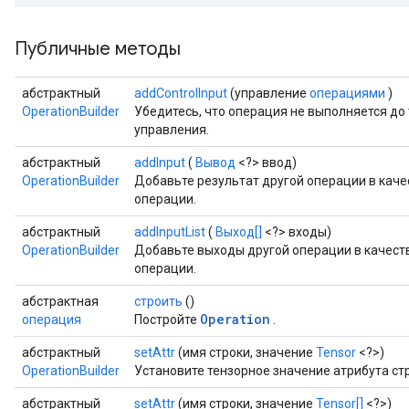
Публичные методы
абстрактный
addControlInput
(управление
операциями
)
OperationBuilder
Убедитесь, что операция не выполняется до 
управления.
абстрактный
addInput
(
Вывод
<?> ввод)
OperationBuilder
Добавьте результат другой операции в кач
операции.
абстрактный
addInputList
(
Выход[]
<?> входы)
OperationBuilder
Добавьте выходы другой операции в качес
операции.
абстрактная
строить
()
Operation
операция
Постройте
.
абстрактный
setAttr
(имя строки, значение
Tensor
<?>)
OperationBuilder
Установите тензорное значение атрибута с
абстрактный
setAttr
(имя строки, значение
Tensor[]
<?>)