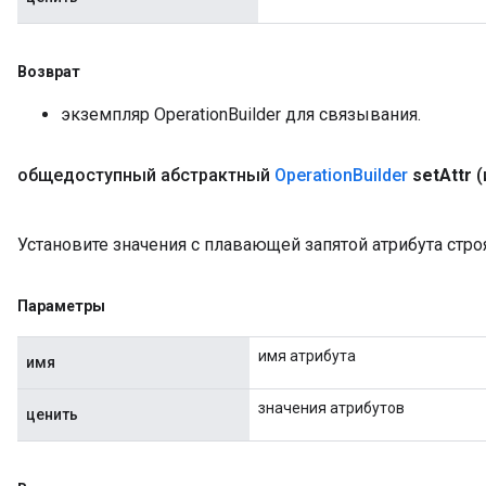
Возврат
экземпляр OperationBuilder для связывания.
общедоступный абстрактный
Operation
Builder
set
Attr
(
Установите значения с плавающей запятой атрибута стр
Параметры
имя атрибута
имя
значения атрибутов
ценить