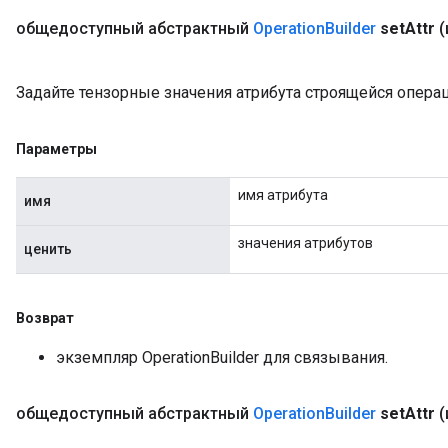
общедоступный абстрактный
Operation
Builder
set
Attr
(
Задайте тензорные значения атрибута строящейся операц
Параметры
имя атрибута
имя
значения атрибутов
ценить
Возврат
экземпляр OperationBuilder для связывания.
общедоступный абстрактный
Operation
Builder
set
Attr
(