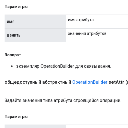
Параметры
имя атрибута
имя
значения атрибутов
ценить
Возврат
экземпляр OperationBuilder для связывания.
общедоступный абстрактный
Operation
Builder
set
Attr
(
Задайте значения типа атрибута строящейся операции.
Параметры