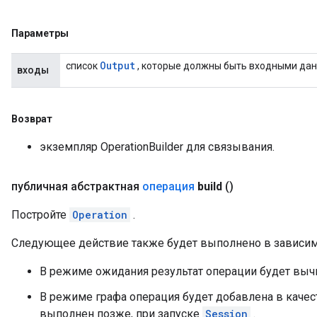
Параметры
Output
список
, которые должны быть входными да
входы
Возврат
экземпляр OperationBuilder для связывания.
публичная абстрактная
операция
build
()
Постройте
Operation
.
Следующее действие также будет выполнено в зависим
В режиме ожидания результат операции будет выч
В режиме графа операция будет добавлена ​​в качес
выполнен позже, при запуске
Session
.