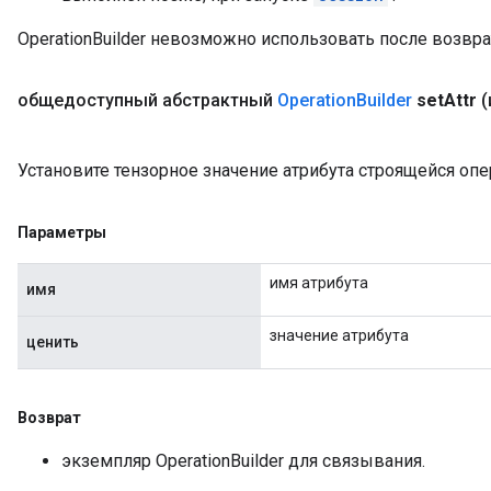
OperationBuilder невозможно использовать после возврата
общедоступный абстрактный
Operation
Builder
set
Attr
(
Установите тензорное значение атрибута строящейся опе
Параметры
имя атрибута
имя
значение атрибута
ценить
Возврат
экземпляр OperationBuilder для связывания.