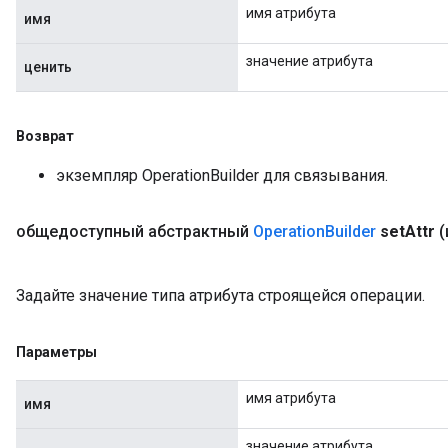
имя атрибута
имя
значение атрибута
ценить
Возврат
экземпляр OperationBuilder для связывания.
общедоступный абстрактный
Operation
Builder
set
Attr
(
Задайте значение типа атрибута строящейся операции.
Параметры
имя атрибута
имя
значение атрибута