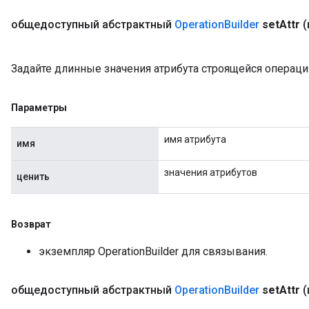
общедоступный абстрактный
Operation
Builder
set
Attr
(
Задайте длинные значения атрибута строящейся операци
Параметры
имя атрибута
имя
значения атрибутов
ценить
Возврат
экземпляр OperationBuilder для связывания.
общедоступный абстрактный
Operation
Builder
set
Attr
(