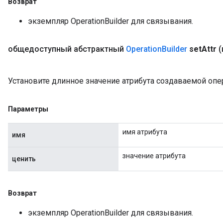
Возврат
экземпляр OperationBuilder для связывания.
общедоступный абстрактный
Operation
Builder
set
Attr
(
Установите длинное значение атрибута создаваемой опе
Параметры
имя атрибута
имя
значение атрибута
ценить
Возврат
экземпляр OperationBuilder для связывания.