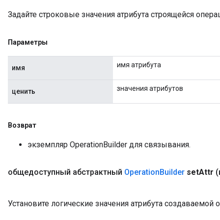
Задайте строковые значения атрибута строящейся опера
Параметры
имя атрибута
имя
значения атрибутов
ценить
Возврат
экземпляр OperationBuilder для связывания.
общедоступный абстрактный
Operation
Builder
set
Attr
(
Установите логические значения атрибута создаваемой 