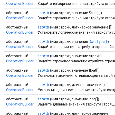
OperationBuilder
Задайте тензорные значения атрибута стро
абстрактный
setAttr
(имя строки, значение String[])
OperationBuilder
Задайте строковые значения атрибута стро
абстрактный
setAttr
(имя строки, логическое значение [])
OperationBuilder
Установите логические значения атрибута 
абстрактный
setAttr
(имя строки, значение
DataType[]
)
OperationBuilder
Задайте значения типа атрибута строящейся
абстрактный
setAttr
(имя строки, значение строки)
OperationBuilder
Задайте строковое значение атрибута стро
абстрактный
setAttr
(имя строки, значение float[])
OperationBuilder
Установите значения с плавающей запятой 
абстрактный
setAttr
(имя строки, длинное значение)
OperationBuilder
Установите длинное значение атрибута соз
абстрактный
setAttr
(имя строки, значение long[])
OperationBuilder
Задайте длинные значения атрибута строящ
абстрактный
setAttr
(имя строки, логическое значение)