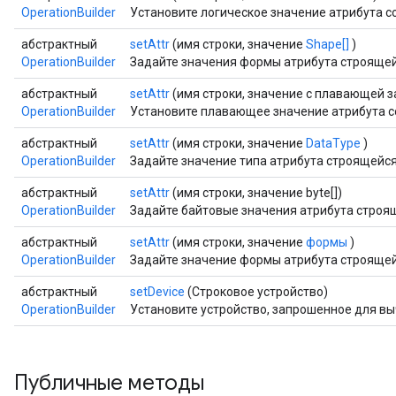
OperationBuilder
Установите логическое значение атрибута 
абстрактный
setAttr
(имя строки, значение
Shape[]
)
OperationBuilder
Задайте значения формы атрибута строящей
абстрактный
setAttr
(имя строки, значение с плавающей з
OperationBuilder
Установите плавающее значение атрибута 
абстрактный
setAttr
(имя строки, значение
DataType
)
OperationBuilder
Задайте значение типа атрибута строящейся
абстрактный
setAttr
(имя строки, значение byte[])
OperationBuilder
Задайте байтовые значения атрибута строя
абстрактный
setAttr
(имя строки, значение
формы
)
OperationBuilder
Задайте значение формы атрибута строящей
абстрактный
setDevice
(Строковое устройство)
OperationBuilder
Установите устройство, запрошенное для в
Публичные методы