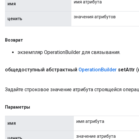
имя атрибута
имя
значения атрибутов
ценить
Возврат
экземпляр OperationBuilder для связывания.
общедоступный абстрактный
Operation
Builder
set
Attr
(
Задайте строковое значение атрибута строящейся операц
Параметры
имя атрибута
имя
значение атрибута
ценить