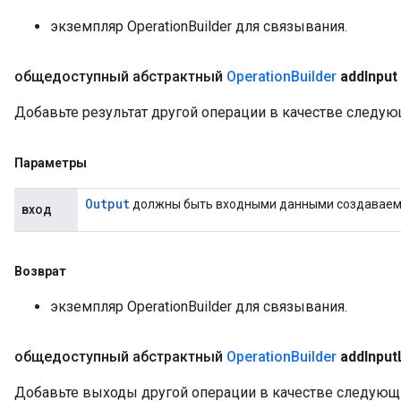
экземпляр OperationBuilder для связывания.
общедоступный абстрактный
Operation
Builder
add
Input
Добавьте результат другой операции в качестве следу
Параметры
Output
должны быть входными данными создаваем
вход
Возврат
экземпляр OperationBuilder для связывания.
общедоступный абстрактный
Operation
Builder
add
Input
Добавьте выходы другой операции в качестве следующ