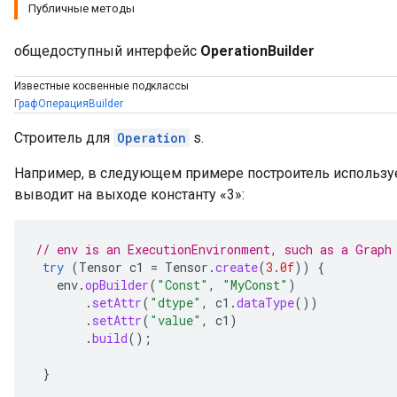
Публичные методы
общедоступный интерфейс
OperationBuilder
Известные косвенные подклассы
ГрафОперацияBuilder
Строитель для
Operation
s.
Например, в следующем примере построитель использует
выводит на выходе константу «3»:
// env is an ExecutionEnvironment, such as a Graph
try
(
Tensor
c1
=
Tensor
.
create
(
3.0f
))
{
env
.
opBuilder
(
"Const"
,
"MyConst"
)
.
setAttr
(
"dtype"
,
c1
.
dataType
())
.
setAttr
(
"value"
,
c1
)
.
build
();
}