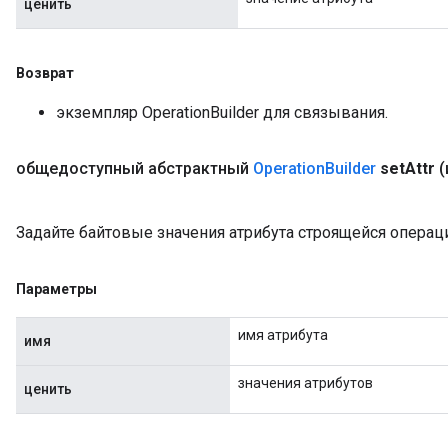
ценить
Возврат
экземпляр OperationBuilder для связывания.
общедоступный абстрактный
Operation
Builder
set
Attr
(
Задайте байтовые значения атрибута строящейся операц
Параметры
имя атрибута
имя
значения атрибутов
ценить