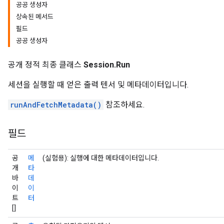
공공 생성자
상속된 메서드
필드
공공 생성자
공개 정적 최종 클래스
Session.Run
세션을 실행할 때 얻은 출력 텐서 및 메타데이터입니다.
runAndFetchMetadata()
참조하세요.
필드
공
메
(실험용): 실행에 대한 메타데이터입니다.
개
타
바
데
이
이
트
터
[]