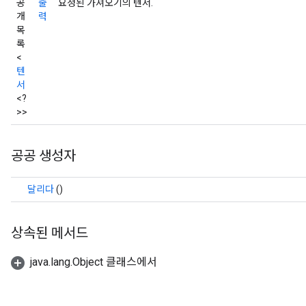
공
출
요청된 가져오기의 텐서.
개
력
목
록
<
텐
서
<?
>>
공공 생성자
달리다
()
상속된 메서드
java.lang.Object 클래스에서