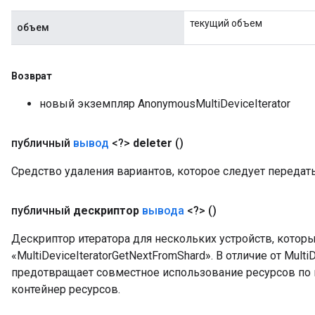
текущий объем
объем
t
Возврат
новый экземпляр AnonymousMultiDeviceIterator
публичный
вывод
<?>
deleter
()
source
Средство удаления вариантов, которое следует передат
leOp
публичный
дескриптор
вывода
<?>
()
Дескриптор итератора для нескольких устройств, кото
«MultiDeviceIteratorGetNextFromShard». В отличие от MultiD
предотвращает совместное использование ресурсов по и
контейнер ресурсов.