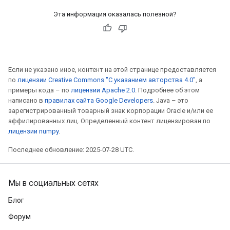
Эта информация оказалась полезной?
Если не указано иное, контент на этой странице предоставляется
по
лицензии Creative Commons "С указанием авторства 4.0"
, а
Flush
примеры кода – по
лицензии Apache 2.0
. Подробнее об этом
написано в
правилах сайта Google Developers
. Java – это
зарегистрированный товарный знак корпорации Oracle и/или ее
eHandleOp
аффилированных лиц. Определенный контент лицензирован по
лицензии numpy
.
Последнее обновление: 2025-07-28 UTC.
ureSplit
Мы в социальных сетях
Блог
Форум