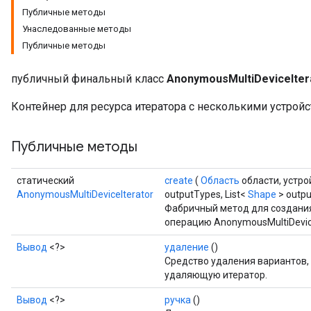
Публичные методы
Унаследованные методы
Публичные методы
публичный финальный класс
AnonymousMultiDeviceIter
Контейнер для ресурса итератора с несколькими устройс
Публичные методы
статический
create
(
Область
области, устрой
AnonymousMultiDeviceIterator
outputTypes, List<
Shape
> outp
Фабричный метод для создани
операцию AnonymousMultiDevice
Вывод
<?>
удаление
()
Средство удаления вариантов,
удаляющую итератор.
Вывод
<?>
ручка
()