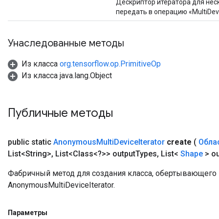
Дескриптор итератора для нес
передать в операцию «MultiDev
Унаследованные методы
Из класса
org.tensorflow.op.PrimitiveOp
Из класса java.lang.Object
Публичные методы
public static
Anonymous
Multi
Device
Iterator
create
(
Обла
List<String>
,
List<Class<?>> output
Types
,
List<
Shape
> ou
Фабричный метод для создания класса, обертывающег
AnonymousMultiDeviceIterator.
Параметры