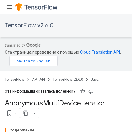
TensorFlow v2.6.0
Эта страница переведена с помощью
Cloud Translation API
.
TensorFlow
API, API
TensorFlow v2.6.0
Java
Эта информация оказалась полезной?
Anonymous
Multi
Device
Iterator
Содержание