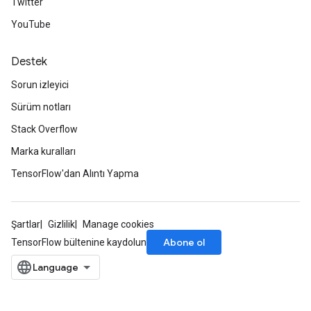
Twitter
Batch
YouTube
atch
Destek
Sorun izleyici
Sürüm notları
Stack Overflow
Marka kuralları
TensorFlow'dan Alıntı Yapma
Şartlar
Gizlilik
Manage cookies
Abone ol
TensorFlow bültenine kaydolun