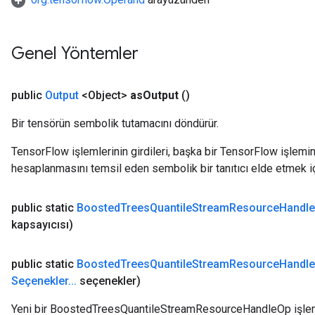
Genel Yöntemler
public
Output
<Object>
as
Output
()
Bir tensörün sembolik tutamacını döndürür.
TensorFlow işlemlerinin girdileri, başka bir TensorFlow işleminin
hesaplanmasını temsil eden sembolik bir tanıtıcı elde etmek için
public static
Boosted
Trees
Quantile
Stream
Resource
Handle
kapsayıcısı)
public static
Boosted
Trees
Quantile
Stream
Resource
Handle
Seçenekler
.
.
.
seçenekler)
Yeni bir BoostedTreesQuantileStreamResourceHandleOp işlemin