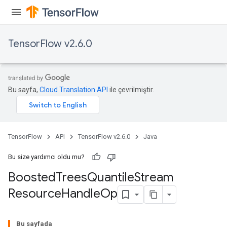
leOp
TensorFlow v2.6.0
Bu sayfa,
Cloud Translation API
ile çevrilmiştir.
TensorFlow
API
TensorFlow v2.6.0
Java
Bu size yardımcı oldu mu?
Boosted
Trees
Quantile
Stream
Flush
Resource
Handle
Op
eHandleOp
Bu sayfada