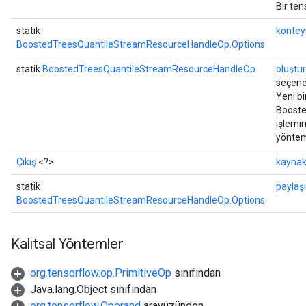
Bir te
statik
kontey
BoostedTreesQuantileStreamResourceHandleOp.Options
statik
BoostedTreesQuantileStreamResourceHandleOp
oluştur
seçene
Yeni bi
Boost
işlemin
yöntem
Çıkış
<?>
kayna
statik
paylaş
BoostedTreesQuantileStreamResourceHandleOp.Options
Kalıtsal Yöntemler
org.tensorflow.op.PrimitiveOp
sınıfından
Java.lang.Object sınıfından
org.tensorflow.Operand
arayüzünden