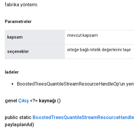
fabrika yöntemi.
Parametreler
mevcut kapsam
kapsam
isteğe bağlı nitelik değerlerini taşır
seçenekler
İadeler
BoostedTreesQuantileStreamResourceHandleOp'un yeni 
genel
Çıkış
<?>
kaynağı
()
public static
Boosted
Trees
Quantile
Stream
Resource
Handle
paylaşılan
Ad)