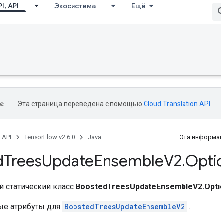
I, API
Экосистема
Ещё
Эта страница переведена с помощью
Cloud Translation API
.
, API
TensorFlow v2.6.0
Java
Эта информац
d
Trees
Update
Ensemble
V2
.
Opti
 статический класс
BoostedTreesUpdateEnsembleV2.Opti
ые атрибуты для
BoostedTreesUpdateEnsembleV2
.