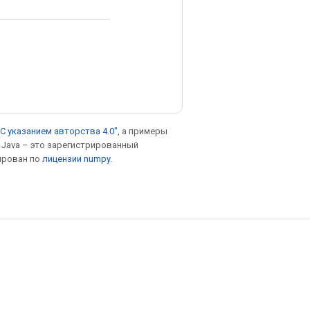
С указанием авторства 4.0"
, а примеры
. Java – это зарегистрированный
ирован по
лицензии numpy
.