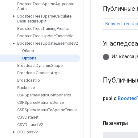
Boosted
Trees
Sparse
Aggregate
Публичные 
Stats
Boosted
Trees
Sparse
Calculate
Best
Feature
Split
BoostedTreesUp
Boosted
Trees
Training
Predict
Boosted
Trees
Update
Ensemble
Унаследова
Boosted
Trees
Update
Ensemble
V2
Обзор
Из класса ja
Options
Broadcast
Dynamic
Shape
Broadcast
Gradient
Args
Публичны
Broadcast
To
Bucketize
CSRSparse
Matrix
Components
public
Boosted
CSRSparse
Matrix
To
Dense
CSRSparse
Matrix
To
Sparse
Tensor
CSVDataset
Параметры
CSVDataset
V2
CTCLoss
V2