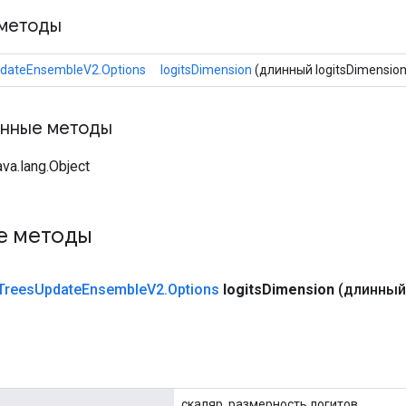
методы
dateEnsembleV2.Options
logitsDimension
(длинный logitsDimension
нные методы
va.lang.Object
е методы
Trees
Update
Ensemble
V2
.
Options
logits
Dimension
(длинный 
скаляр, размерность логитов