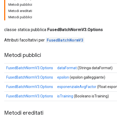
Metodi pubblici
Metodi ereditati
Metodi pubblici
classe statica pubblica
FusedBatchNormV3.Options
Attributi facoltativi per
FusedBatchNormV3
Metodi pubblici
FusedBatchNormV3.Options
dataFormat
(Stringa dataFormat)
FusedBatchNormV3.Options
epsilon
(epsilon galleggiante)
FusedBatchNormV3.Options
esponenzialeAvgFactor
(Float espo
FusedBatchNormV3.Options
isTraining
(Booleano isTraining)
Metodi ereditati