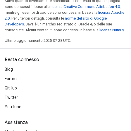
Salvo quando diversamente specificato, i contenuti di questa pagina
tersGradAccumDebug
sono concessi in base alla
licenza Creative Commons Attribution 4.0
,
arameters
mentre gli esempi di codice sono concessi in base alla
licenza Apache
ParametersGradAccumDebug
2.0
. Per ulteriori dettagli, consulta le
norme del sito di Google
meters
Developers
. Java è un marchio registrato di Oracle e/o delle sue
consociate. Alcuni contenuti sono concessi in base alla
licenza NumPy
.
ametersGradAccumDebug
rs
Ultimo aggiornamento 2025-07-28 UTC.
ersGradAccumDebug
tDescentParameters
ntDescentParametersGradAccumDebug
Resta connesso
Blog
Forum
GitHub
Twitter
YouTube
Assistenza