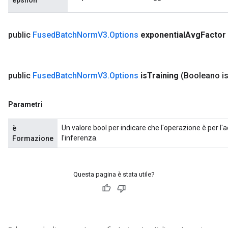
epsilon
public
Fused
Batch
Norm
V3
.
Options
exponential
Avg
Factor
public
Fused
Batch
Norm
V3
.
Options
is
Training
(Booleano i
sGradAccumDebug
rs
Parametri
ersGradAccumDebug
rs
Un valore bool per indicare che l'operazione è per 
è
ersGradAccumDebug
l'inferenza.
Formazione
Parameters
GradAccumDebug
Questa pagina è stata utile?
rParameters
torParametersGradAccumDebug
Parameters
ters