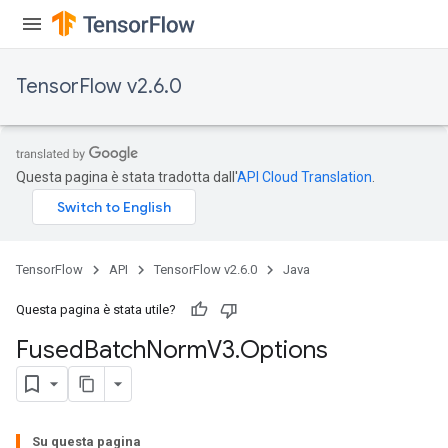
TensorFlow v2.6.0
Questa pagina è stata tradotta dall'
API Cloud Translation
.
TensorFlow
API
TensorFlow v2.6.0
Java
Questa pagina è stata utile?
Fused
Batch
Norm
V3
.
Options
Su questa pagina