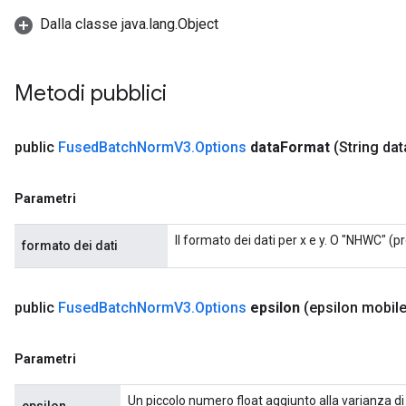
Dalla classe java.lang.Object
Metodi pubblici
public
Fused
Batch
Norm
V3
.
Options
data
Format
(String dat
Parametri
Il formato dei dati per x e y. O "NHWC" (p
formato dei dati
public
Fused
Batch
Norm
V3
.
Options
epsilon
(epsilon mobile
Parametri
Un piccolo numero float aggiunto alla varianza di 