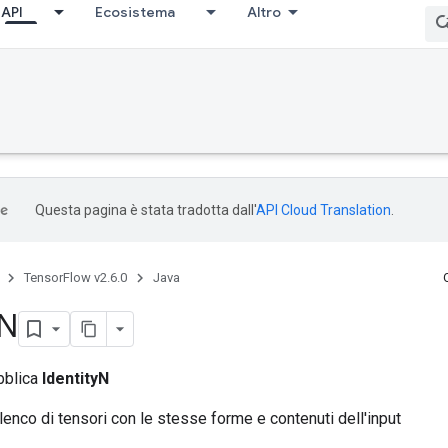
API
Ecosistema
Altro
Questa pagina è stata tradotta dall'
API Cloud Translation
.
TensorFlow v2.6.0
Java
N
bblica
IdentityN
lenco di tensori con le stesse forme e contenuti dell'input