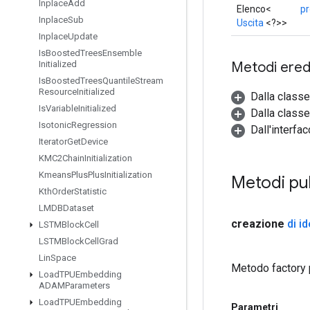
Inplace
Add
Elenco<
p
Inplace
Sub
Uscita
<?>>
Inplace
Update
Is
Boosted
Trees
Ensemble
Metodi eredi
Initialized
Is
Boosted
Trees
Quantile
Stream
Resource
Initialized
Dalla class
Is
Variable
Initialized
Dalla classe
Isotonic
Regression
Dall'interfac
Iterator
Get
Device
KMC2Chain
Initialization
Kmeans
Plus
Plus
Initialization
Metodi pu
Kth
Order
Statistic
LMDBDataset
creazione
di id
LSTMBlock
Cell
LSTMBlock
Cell
Grad
Lin
Space
Metodo factory 
Load
TPUEmbedding
ADAMParameters
Load
TPUEmbedding
Parametri