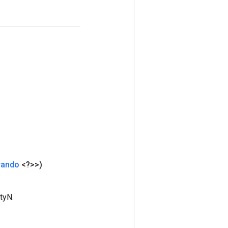
rando
<?>>)
tyN.