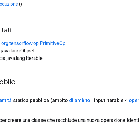
roduzione
()
tati
e
org.tensorflow.op.PrimitiveOp
 java.lang.Object
cia java.lang.Iterable
bblici
entità
statica pubblica
(ambito
di ambito
,
input Iterable <
ope
per creare una classe che racchiude una nuova operazione Identi