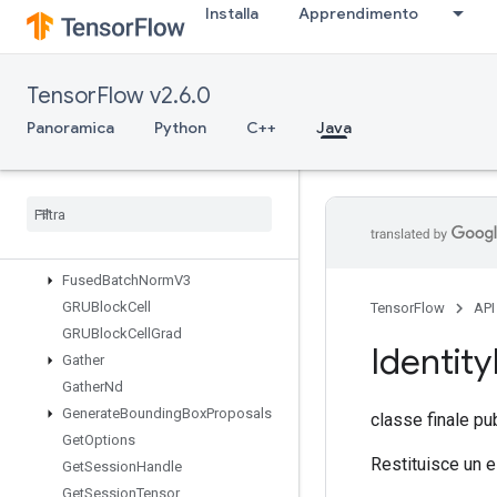
Installa
Apprendimento
ExperimentalUnbatchDataset
Expint
ExtractGlimpseV2
TensorFlow v2.6.0
ExtractVolumePatches
Fill
Panoramica
Python
C++
Java
FinalizeDataset
Fingerprint
Fresnel
Cos
Fresnel
Sin
Fused
Batch
Norm
Grad
V3
Fused
Batch
Norm
V3
GRUBlock
Cell
TensorFlow
API
GRUBlock
Cell
Grad
Identity
Gather
Gather
Nd
Generate
Bounding
Box
Proposals
classe finale pu
Get
Options
Restituisce un e
Get
Session
Handle
Get
Session
Tensor