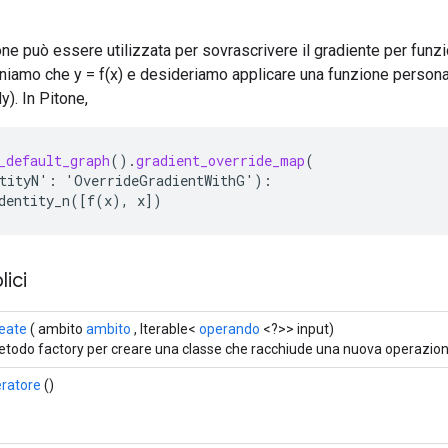
e può essere utilizzata per sovrascrivere il gradiente per funzi
iamo che y = f(x) e desideriamo applicare una funzione persona
y). In Pitone,
_default_graph
().
gradient_override_map
(
tityN
'
:
'
OverrideGradientWithG
'
):
dentity_n
(
[
f
(
x
),
x
]
)
ici
eate
( ambito
ambito
, Iterable<
operando
<?>> input)
todo factory per creare una classe che racchiude una nuova operazione
eratore
()