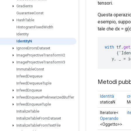
tensori.
Gradients
Guarantee
Const
Questa operazion
Hash
Table
esempio, suppon
Histogram
Fixed
Width
tale che dx = g(d
Identity
Identity
N
with
tf
.
get
Ignore
Errors
Dataset
{
'
Iden
Image
Projective
Transform
V2
y
,
_
=
i
Image
Projective
Transform
V3
Immutable
Const
Infeed
Dequeue
Metodi pubbl
Infeed
Dequeue
Tuple
Infeed
Enqueue
Identità
cr
Infeed
Enqueue
Prelinearized
Buffer
staticaN
Me
Infeed
Enqueue
Tuple
Initialize
Table
Iteratore<
it
Operando
Initialize
Table
From
Dataset
<Oggetto>>
Initialize
Table
From
Text
File