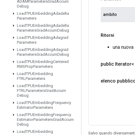
ADAMParameters
Grad
Accum
Debug
Load
TPUEmbedding
Adadelta
ambito
Parameters
Load
TPUEmbedding
Adadelta
Parameters
Grad
Accum
Debug
Ritorni
Load
TPUEmbedding
Adagrad
Parameters
una nuova 
Load
TPUEmbedding
Adagrad
Parameters
Grad
Accum
Debug
Load
TPUEmbedding
Centered
public Iterator
RMSProp
Parameters
Load
TPUEmbedding
FTRLParameters
elenco pubblic
Load
TPUEmbedding
FTRLParameters
Grad
Accum
Debug
Load
TPUEmbedding
Frequency
Estimator
Parameters
Load
TPUEmbedding
Frequency
Estimator
Parameters
Grad
Accum
Debug
Load
TPUEmbedding
Salvo quando diversamente 