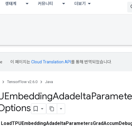
생태계
커뮤니티
더보기
이 페이지는
Cloud Translation API
를 통해 번역되었습니다.
TensorFlow v2.6.0
Java
UEmbedding
Adadelta
Paramete
Options
스
LoadTPUEmbeddingAdadeltaParametersGradAccumDebug