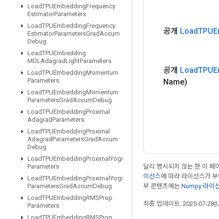
Load
TPUEmbedding
Frequency
Estimator
Parameters
Load
TPUEmbedding
Frequency
공개
Load
TPUE
Estimator
Parameters
Grad
Accum
Debug
Load
TPUEmbedding
MDLAdagrad
Light
Parameters
공개
Load
TPUE
Load
TPUEmbedding
Momentum
Parameters
Name)
Load
TPUEmbedding
Momentum
Parameters
Grad
Accum
Debug
Load
TPUEmbedding
Proximal
Adagrad
Parameters
Load
TPUEmbedding
Proximal
Adagrad
Parameters
Grad
Accum
Debug
Load
TPUEmbedding
Proximal
Yogi
달리 명시되지 않는 한 이 
Parameters
이선스
에 따라 라이선스가 
Load
TPUEmbedding
Proximal
Yogi
부 콘텐츠에는
Numpy 라이
Parameters
Grad
Accum
Debug
Load
TPUEmbedding
RMSProp
최종 업데이트: 2025-07-28(
Parameters
Load
TPUEmbedding
RMSProp