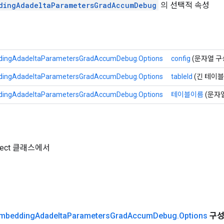
dingAdadeltaParametersGradAccumDebug
의 선택적 속성
ingAdadeltaParametersGradAccumDebug.Options
config
(문자열 구
ingAdadeltaParametersGradAccumDebug.Options
tableId
(긴 테이블 
ingAdadeltaParametersGradAccumDebug.Options
테이블이름
(문자
Object 클래스에서
mbedding
Adadelta
Parameters
Grad
Accum
Debug
.
Options
구