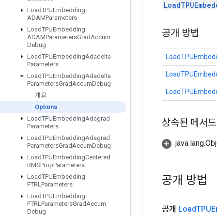
LoadTPUEmbed
Load
TPUEmbedding
ADAMParameters
Load
TPUEmbedding
공개 방법
ADAMParameters
Grad
Accum
Debug
LoadTPUEmbedd
Load
TPUEmbedding
Adadelta
Parameters
LoadTPUEmbedd
Load
TPUEmbedding
Adadelta
Parameters
Grad
Accum
Debug
LoadTPUEmbedd
개요
Options
Load
TPUEmbedding
Adagrad
상속된 메서드
Parameters
Load
TPUEmbedding
Adagrad
java.lang.
Parameters
Grad
Accum
Debug
Load
TPUEmbedding
Centered
RMSProp
Parameters
공개 방법
Load
TPUEmbedding
FTRLParameters
Load
TPUEmbedding
FTRLParameters
Grad
Accum
공개
Load
TPUE
Debug