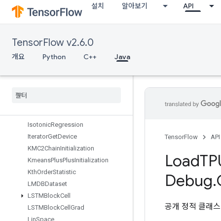
InitializeTable
설치
알아보기
API
InitializeTableFromDataset
InitializeTableFromTextFile
InplaceAdd
TensorFlow v2.6.0
InplaceSub
개요
Python
C++
Java
InplaceUpdate
Is
Boosted
Trees
Ensemble
Initialized
Is
Boosted
Trees
Quantile
Stream
Resource
Initialized
Is
Variable
Initialized
Isotonic
Regression
Iterator
Get
Device
TensorFlow
API
KMC2Chain
Initialization
Load
TP
Kmeans
Plus
Plus
Initialization
Kth
Order
Statistic
Debug
.
LMDBDataset
LSTMBlock
Cell
공개 정적 클래
LSTMBlock
Cell
Grad
Lin
Space