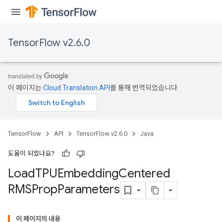
TensorFlow v2.6.0
이 페이지는
Cloud Translation API
를 통해 번역되었습니다.
TensorFlow
API
TensorFlow v2.6.0
Java
sGradAccumDebug
도움이 되었나요?
rs
Load
TPUEmbedding
Centered
ersGradAccumDebug
RMSProp
Parameters
rs
ersGradAccumDebug
Parameters
이 페이지의 내용