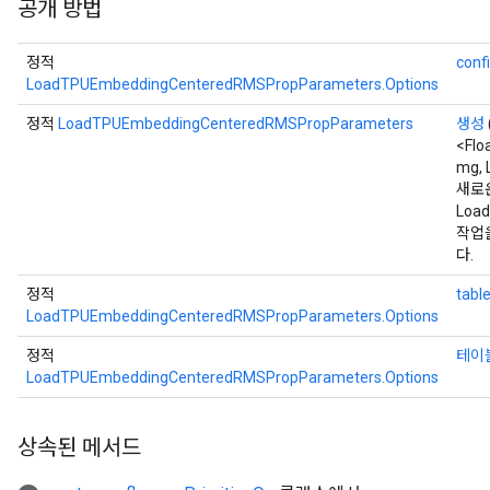
공개 방법
정적
conf
LoadTPUEmbeddingCenteredRMSPropParameters.Options
정적
LoadTPUEmbeddingCenteredRMSPropParameters
생성
<Flo
mg, 
새로
Loa
작업
다.
정적
table
LoadTPUEmbeddingCenteredRMSPropParameters.Options
정적
테이
LoadTPUEmbeddingCenteredRMSPropParameters.Options
상속된 메서드