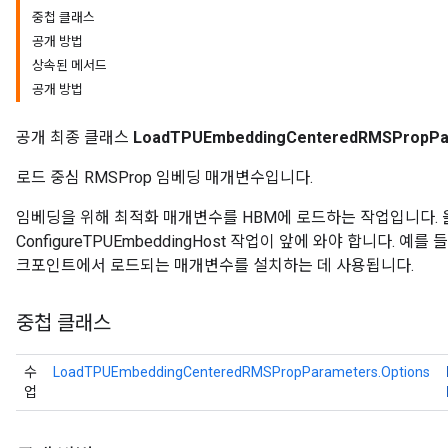
중첩 클래스
공개 방법
상속된 메서드
GradAccumDebug
공개 방법
rParameters
torParametersGradAccumDebug
공개 최종 클래스
LoadTPUEmbeddingCenteredRMSPropPa
Parameters
ters
로드 중심 RMSProp 임베딩 매개변수입니다.
tersGradAccumDebug
arameters
임베딩을 위해 최적화 매개변수를 HBM에 로드하는 작업입니다.
ParametersGradAccumDebug
ConfigureTPUEmbeddingHost 작업이 앞에 와야 합니다. 
meters
크포인트에서 로드되는 매개변수를 설치하는 데 사용됩니다.
ametersGradAccumDebug
rs
중첩 클래스
ersGradAccumDebug
tDescentParameters
수
LoadTPUEmbeddingCenteredRMSPropParameters.Options
ntDescentParametersGradAccumDebug
업