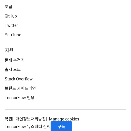
포럼
GitHub
Twitter
YouTube
ize
지원
문제 추적기
출시 노트
Stack Overflow
Requantize
브랜드 가이드라인
ize
AndReluAndRequantize
TensorFlow 인용
u
uAndRequantize
약관
개인정보처리방침
Manage cookies
구독
TensorFlow 뉴스레터 신청
AndRelu