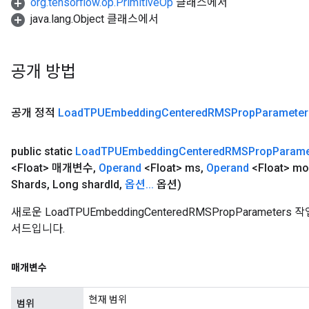
org.tensorflow.op.PrimitiveOp
클래스에서
java.lang.Object 클래스에서
공개 방법
공개 정적
Load
TPUEmbedding
Centered
RMSProp
Parameter
public static
Load
TPUEmbedding
Centered
RMSProp
Parame
<Float> 매개변수
,
Operand
<Float> ms
,
Operand
<Float> m
Shards
,
Long shard
Id
,
옵션
.
.
.
옵션)
새로운 LoadTPUEmbeddingCenteredRMSPropParamet
서드입니다.
매개변수
현재 범위
범위