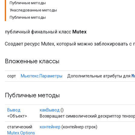
Публичные методы
Унаследованные методы
Публичные методы
публичный финальный класс
Mutex
Создает ресурс Mutex, который можно заблокировать с
Вложенные классы
M
сорт
Мьютекс.Параметры
Дополнительные атрибуты для
Публичные методы
Вывод
какВывод
()
<Объект>
Возвращает символический дескриптор тензор
статический
контейнер
(контейнер строк)
Mutex.Options