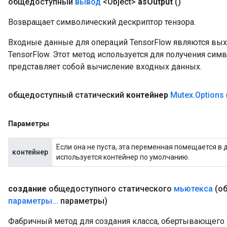
общедоступный
вывод
<Object>
as
Output
()
Возвращает символический дескриптор тензора.
Входные данные для операций TensorFlow являются вы
TensorFlow. Этот метод используется для получения сим
представляет собой вычисление входных данных.
общедоступный статический
контейнер
Mutex
.
Options
Параметры
Если она не пуста, эта переменная помещается в 
контейнер
ize
используется контейнер по умолчанию.
создание
общедоступного статического
мьютекса
(о
параметры
.
.
.
параметры)
Requantize
Фабричный метод для создания класса, обертывающего
ize