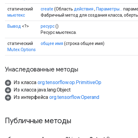
статический
create
(Область
действия
,
Параметры...
параме
мьютекс
Фабричный метод для создания класса, оберт
Вывод
<?>
ресурс
()
Ресурс мьютекса.
статический
общее имя
(строка общее имя)
Mutex.Options
Унаследованные методы
Из класса
org.tensorflow.op.PrimitiveOp
Из класса java.lang.Object
Из интерфейса
org.tensorflow.Operand
Публичные методы