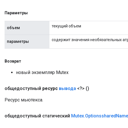
AndReluAndRequantize
Параметры
u
uAndRequantize
текущий объем
объем
содержит значения необязательных ат
AndRelu
параметры
AndReluAndRequantize
Возврат
ize
новый экземпляр Mutex
Requantize
ize
общедоступный
ресурс
вывода
<?>
()
Ресурс мьютекса.
общедоступный статический
Mutex
.
Optionsshared
Nam