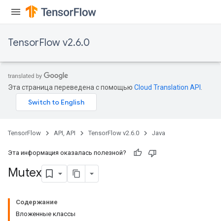
TensorFlow v2.6.0
Эта страница переведена с помощью
Cloud Translation API
.
TensorFlow
API, API
TensorFlow v2.6.0
Java
Эта информация оказалась полезной?
Mutex
Содержание
Вложенные классы