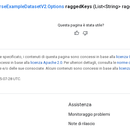
rse
Example
Dataset
V2
.
Options
ragged
Keys
(List<String> ra
Questa pagina è stata utile?
specificato, i contenuti di questa pagina sono concessi in base alla
licenza 
cessi in base alla
licenza Apache 2.0
. Per ulteriori dettagli, consulta le
norme d
le e/o delle sue consociate. Alcuni contenuti sono concessi in base alla
licen
5-07-28 UTC.
Assistenza
Monitoraggio problemi
Note di rilascio