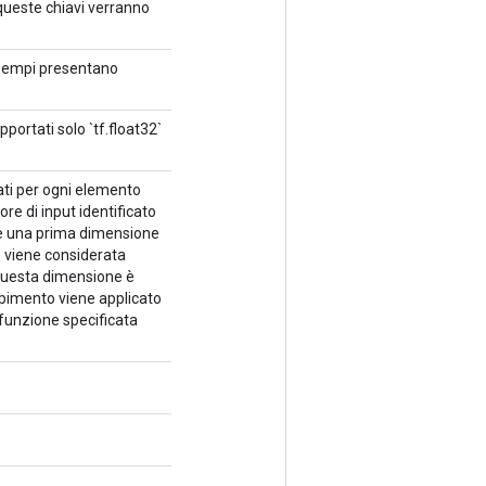
r queste chiavi verranno
i Esempi presentano
ortati solo `tf.float32`
ati per ogni elemento
re di input identificato
e una prima dimensione
e viene considerata
 questa dimensione è
mpimento viene applicato
 funzione specificata