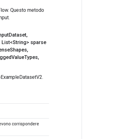
rFlow. Questo metodo
nput.
nput
Dataset
,
,
List<String> sparse
ense
Shapes
,
agged
Value
Types
,
seExampleDatasetV2.
 devono corrispondere