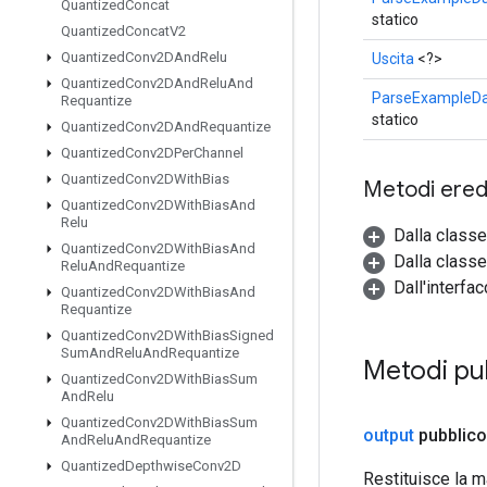
Quantized
Concat
statico
Quantized
Concat
V2
Quantized
Conv2DAnd
Relu
Uscita
<?>
Quantized
Conv2DAnd
Relu
And
ParseExampleDa
Requantize
statico
Quantized
Conv2DAnd
Requantize
Quantized
Conv2DPer
Channel
Quantized
Conv2DWith
Bias
Metodi eredi
Quantized
Conv2DWith
Bias
And
Relu
Dalla class
Quantized
Conv2DWith
Bias
And
Dalla classe
Relu
And
Requantize
Dall'interfa
Quantized
Conv2DWith
Bias
And
Requantize
Quantized
Conv2DWith
Bias
Signed
Sum
And
Relu
And
Requantize
Metodi pub
Quantized
Conv2DWith
Bias
Sum
And
Relu
Quantized
Conv2DWith
Bias
Sum
output
pubblico
And
Relu
And
Requantize
Quantized
Depthwise
Conv2D
Restituisce la m