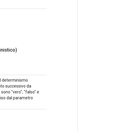
inistico)
 Il determinismo
ento successivo da
 sono "vero", "falso" e
ciso dal parametro