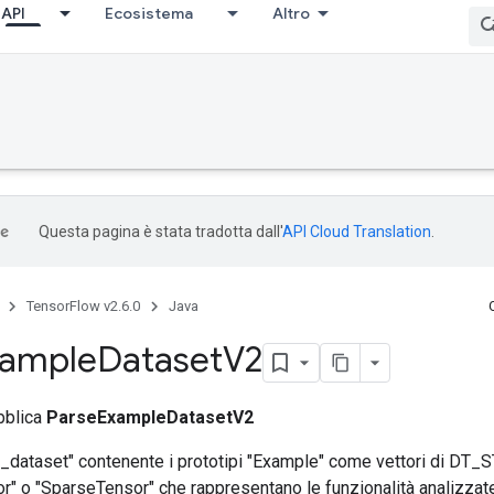
API
Ecosistema
Altro
Questa pagina è stata tradotta dall'
API Cloud Translation
.
TensorFlow v2.6.0
Java
xample
Dataset
V2
bblica
ParseExampleDatasetV2
_dataset" contenente i prototipi "Example" come vettori di DT_ST
or" o "SparseTensor" che rappresentano le funzionalità analizzat