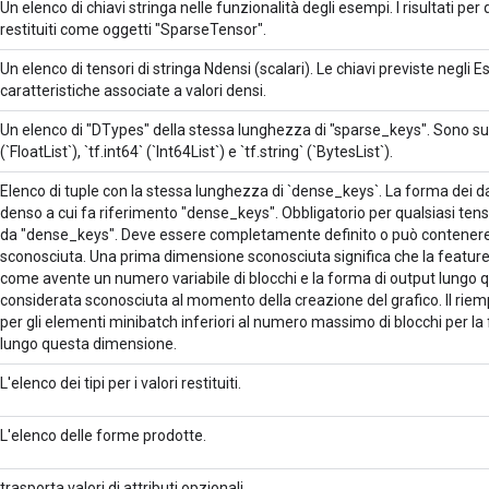
Un elenco di chiavi stringa nelle funzionalità degli esempi. I risultati pe
restituiti come oggetti "SparseTensor".
Un elenco di tensori di stringa Ndensi (scalari). Le chiavi previste negl
caratteristiche associate a valori densi.
Un elenco di "DTypes" della stessa lunghezza di "sparse_keys". Sono supp
(`FloatList`), `tf.int64` (`Int64List`) e `tf.string` (`BytesList`).
Elenco di tuple con la stessa lunghezza di `dense_keys`. La forma dei d
denso a cui fa riferimento "dense_keys". Obbligatorio per qualsiasi tenso
da "dense_keys". Deve essere completamente definito o può contener
sconosciuta. Una prima dimensione sconosciuta significa che la featur
come avente un numero variabile di blocchi e la forma di output lungo
considerata sconosciuta al momento della creazione del grafico. Il rie
per gli elementi minibatch inferiori al numero massimo di blocchi per la
lungo questa dimensione.
L'elenco dei tipi per i valori restituiti.
L'elenco delle forme prodotte.
trasporta valori di attributi opzionali