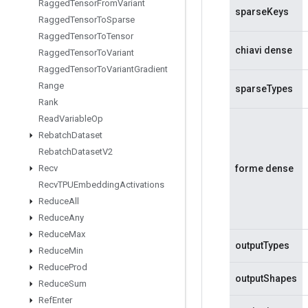
Ragged
Tensor
From
Variant
sparseKeys
Ragged
Tensor
To
Sparse
Ragged
Tensor
To
Tensor
chiavi dense
Ragged
Tensor
To
Variant
Ragged
Tensor
To
Variant
Gradient
Range
sparseTypes
Rank
Read
Variable
Op
Rebatch
Dataset
Rebatch
Dataset
V2
forme dense
Recv
Recv
TPUEmbedding
Activations
Reduce
All
Reduce
Any
Reduce
Max
outputTypes
Reduce
Min
Reduce
Prod
outputShapes
Reduce
Sum
Ref
Enter