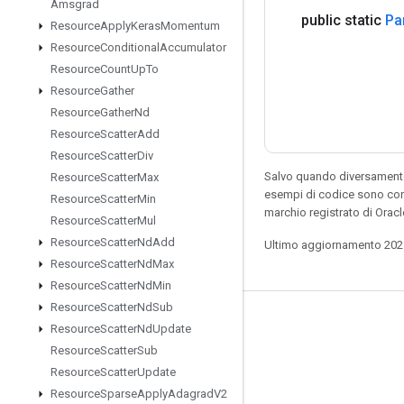
Amsgrad
public static
Pa
Resource
Apply
Keras
Momentum
Resource
Conditional
Accumulator
Resource
Count
Up
To
Resource
Gather
Resource
Gather
Nd
Resource
Scatter
Add
Resource
Scatter
Div
Salvo quando diversamente 
Resource
Scatter
Max
esempi di codice sono con
Resource
Scatter
Min
marchio registrato di Orac
Resource
Scatter
Mul
Resource
Scatter
Nd
Add
Ultimo aggiornamento 202
Resource
Scatter
Nd
Max
Resource
Scatter
Nd
Min
Resource
Scatter
Nd
Sub
Resta connesso
Resource
Scatter
Nd
Update
Resource
Scatter
Sub
Blog
Resource
Scatter
Update
Forum
Resource
Sparse
Apply
Adagrad
V2