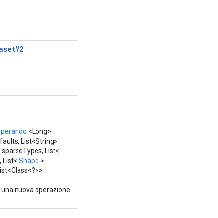
aset
V2
perando
<Long>
ults, List<String>
 sparseTypes, List<
 List<
Shape
>
ist<Class<?>>
e una nuova operazione