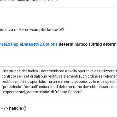
 istanza di ParseExampleDatasetV2
rse
Example
Dataset
V2
.
Options
deterministico
(String determ
Una stringa che indica il determinismo a livello operativo da utilizzare.
controlla se il set di dati può restituire elementi fuori ordine se l'elem
restituire non è disponibile, ma un elemento successivo lo è. Le opzioni
"predefinito". "default" indica che il determinismo dovrebbe essere de
"experimental_deterministic" di "tf.data.Options".
 <?>
handle
()