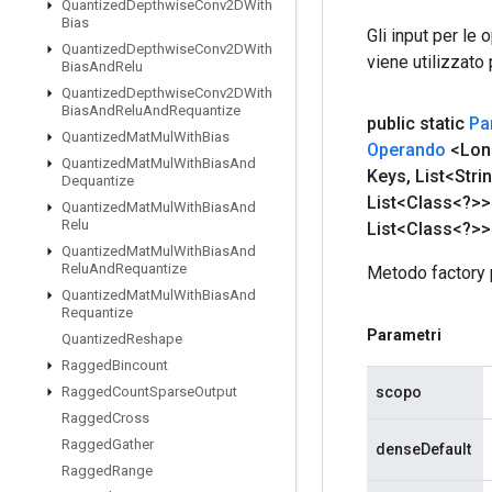
Quantized
Depthwise
Conv2DWith
Bias
Gli input per le
Quantized
Depthwise
Conv2DWith
viene utilizzato
Bias
And
Relu
Quantized
Depthwise
Conv2DWith
Bias
And
Relu
And
Requantize
public static
Pa
Quantized
Mat
Mul
With
Bias
Operando
<Lon
Quantized
Mat
Mul
With
Bias
And
Keys
,
List<Stri
Dequantize
List<Class<?>>
Quantized
Mat
Mul
With
Bias
And
Relu
List<Class<?>>
Quantized
Mat
Mul
With
Bias
And
Relu
And
Requantize
Metodo factory 
Quantized
Mat
Mul
With
Bias
And
Requantize
Parametri
Quantized
Reshape
Ragged
Bincount
scopo
Ragged
Count
Sparse
Output
Ragged
Cross
Ragged
Gather
denseDefault
Ragged
Range