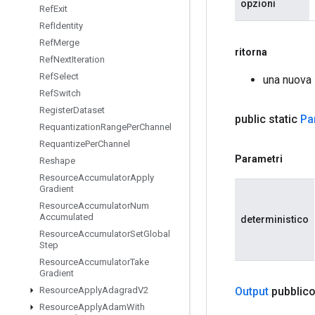
opzioni
Ref
Exit
Ref
Identity
Ref
Merge
ritorna
Ref
Next
Iteration
Ref
Select
una nuova
Ref
Switch
Register
Dataset
public static
Pa
Requantization
Range
Per
Channel
Requantize
Per
Channel
Parametri
Reshape
Resource
Accumulator
Apply
Gradient
Resource
Accumulator
Num
Accumulated
deterministico
Resource
Accumulator
Set
Global
Step
Resource
Accumulator
Take
Gradient
Output
pubblico
Resource
Apply
Adagrad
V2
Resource
Apply
Adam
With