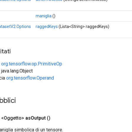
maniglia
()
tasetV2.Options
raggedKeys
(Lista<String> raggedKeys)
tati
e
org.tensorflow.op.PrimitiveOp
 java.lang.Object
ccia
org.tensorflow.Operand
blici
 <Oggetto>
as
Output
()
aniglia simbolica di un tensore.