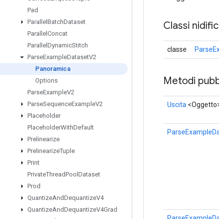
Pad
Parallel
Batch
Dataset
Classi nidifi
Parallel
Concat
Parallel
Dynamic
Stitch
classe
ParseE
Parse
Example
Dataset
V2
Panoramica
Metodi pubbl
Options
Parse
Example
V2
Parse
Sequence
Example
V2
Uscita
<Oggetto
Placeholder
Placeholder
With
Default
ParseExampleDa
Prelinearize
Prelinearize
Tuple
Print
Private
Thread
Pool
Dataset
Prod
Quantize
And
Dequantize
V4
Quantize
And
Dequantize
V4Grad
ParseExampleDa