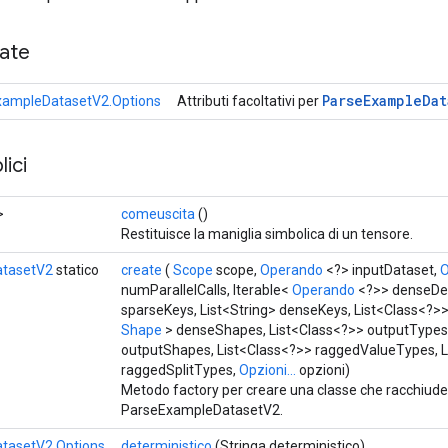
cate
Parse
Example
Dat
xampleDatasetV2.Options
Attributi facoltativi per
ici
>
comeuscita
()
Restituisce la maniglia simbolica di un tensore.
tasetV2
statico
create
(
Scope
scope,
Operando
<?> inputDataset,
O
numParallelCalls, Iterable<
Operando
<?>> denseDefa
sparseKeys, List<String> denseKeys, List<Class<?>>
Shape
> denseShapes, List<Class<?>> outputTypes,
outputShapes, List<Class<?>> raggedValueTypes, L
raggedSplitTypes,
Opzioni...
opzioni)
Metodo factory per creare una classe che racchiud
ParseExampleDatasetV2.
tasetV2.Options
deterministico
(Stringa deterministico)