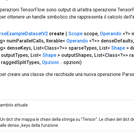
 operazioni TensorFlow sono output di un'altra operazione Tenso
 per ottenere un handle simbolico che rappresenta il calcolo dell'i
rse
Example
Dataset
V2
create
(
Scope
scope
,
Operando
<?> i
g> num
Parallel
Calls
,
Iterable<
Operando
<?>> dense
Defaults
ng> dense
Keys
,
List<Class<?>> sparse
Types
,
List<
Shape
> d
 output
Types
,
List<
Shape
> output
Shapes
,
List<Class<?>> r
 ragged
Split
Types
,
Opzioni
.
.
.
opzioni)
per creare una classe che racchiude una nuova operazione Par
ambito attuale
Un dict che mappa le chiavi della stringa su "Tensor". Le chiavi del dict
alle dense_keys della funzione.