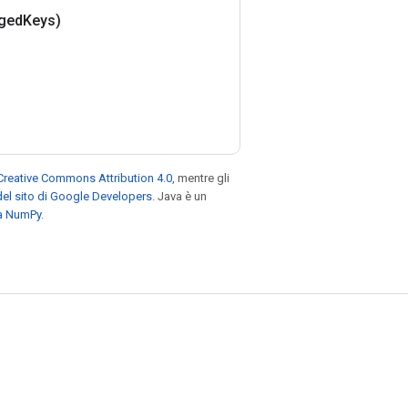
gged
Keys)
Creative Commons Attribution 4.0
, mentre gli
el sito di Google Developers
. Java è un
za NumPy
.