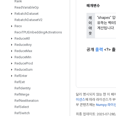
Rank
매개변수
Read
Variable
Op
Rebatch
Dataset
"shapes
레
Rebatch
Dataset
V2
유하는 벡터입
이
Recv
계산됩니다.
아
Recv
TPUEmbedding
Activations
웃
Reduce
All
Reduce
Any
공개
출력
<?>
출
Reduce
Max
Reduce
Min
Reduce
Prod
Reduce
Sum
Ref
Enter
Ref
Exit
Ref
Identity
달리 명시되지 않는 한 이 
Ref
Merge
이선스
에 따라 라이선스가 
Ref
Next
Iteration
부 콘텐츠에는
Numpy 라이
Ref
Select
Ref
Switch
최종 업데이트: 2025-07-28(