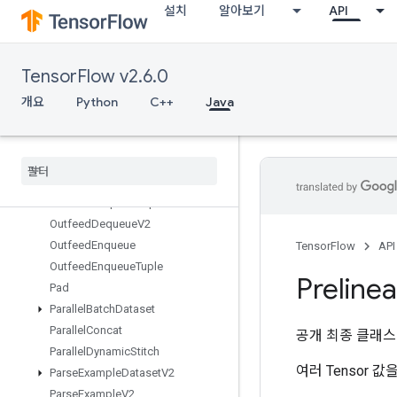
설치
알아보기
API
OrderedMapClear
OrderedMapIncompleteSize
OrderedMapPeek
TensorFlow v2.6.0
OrderedMapSize
OrderedMapStage
개요
Python
C++
Java
OrderedMapUnstage
Ordered
Map
Unstage
No
Key
Outfeed
Dequeue
Outfeed
Dequeue
Tuple
Outfeed
Dequeue
Tuple
V2
Outfeed
Dequeue
V2
Outfeed
Enqueue
TensorFlow
API
Outfeed
Enqueue
Tuple
Prelinea
Pad
Parallel
Batch
Dataset
Parallel
Concat
공개 최종 클래
Parallel
Dynamic
Stitch
여러 Tensor
Parse
Example
Dataset
V2
Parse
Example
V2