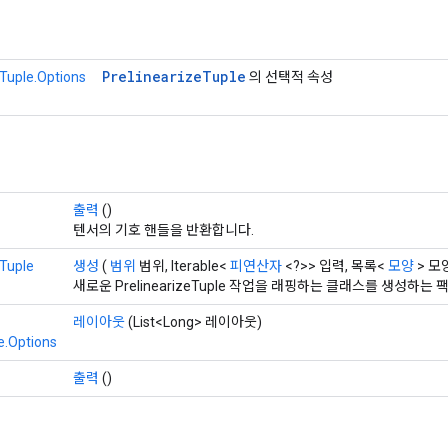
Prelinearize
Tuple
eTuple.Options
의 선택적 속성
출력
()
텐서의 기호 핸들을 반환합니다.
eTuple
생성
(
범위
범위, Iterable<
피연산자
<?>> 입력, 목록<
모양
> 모
새로운 PrelinearizeTuple 작업을 래핑하는 클래스를 생성하는
레이아웃
(List<Long> 레이아웃)
e.Options
출력
()