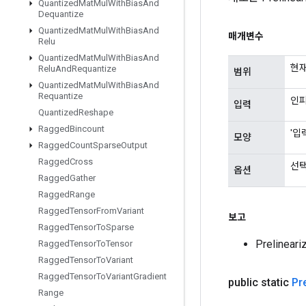
Quantized
Mat
Mul
With
Bias
And
Dequantize
Quantized
Mat
Mul
With
Bias
And
매개변수
Relu
Quantized
Mat
Mul
With
Bias
And
현재
Relu
And
Requantize
범위
Quantized
Mat
Mul
With
Bias
And
Requantize
인피
입력
Quantized
Reshape
Ragged
Bincount
'입
모양
Ragged
Count
Sparse
Output
Ragged
Cross
선택
옵션
Ragged
Gather
Ragged
Range
Ragged
Tensor
From
Variant
보고
Ragged
Tensor
To
Sparse
Prelinea
Ragged
Tensor
To
Tensor
Ragged
Tensor
To
Variant
Ragged
Tensor
To
Variant
Gradient
public static
Pr
Range