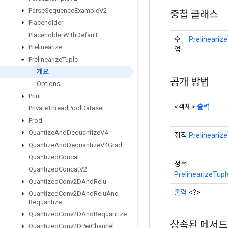
Parse
Sequence
Example
V2
중첩 클래스
Placeholder
Placeholder
With
Default
수
Prelineariz
Prelinearize
업
Prelinearize
Tuple
개요
공개 방법
Options
Print
<객체>
출력
Private
Thread
Pool
Dataset
Prod
Quantize
And
Dequantize
V4
정적
Prelineariz
Quantize
And
Dequantize
V4Grad
Quantized
Concat
정적
Quantized
Concat
V2
PrelinearizeTupl
Quantized
Conv2DAnd
Relu
출력
<?>
Quantized
Conv2DAnd
Relu
And
Requantize
Quantized
Conv2DAnd
Requantize
상속된 메서드
Quantized
Conv2DPer
Channel