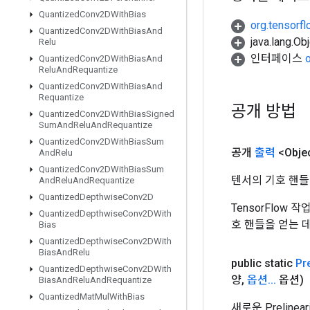
Quantized
Conv2DWith
Bias
org.tensorfl
Quantized
Conv2DWith
Bias
And
java.lang.
Relu
인터페이스
Quantized
Conv2DWith
Bias
And
Relu
And
Requantize
Quantized
Conv2DWith
Bias
And
Requantize
공개 방법
Quantized
Conv2DWith
Bias
Signed
Sum
And
Relu
And
Requantize
Quantized
Conv2DWith
Bias
Sum
공개
출력
<Obje
And
Relu
Quantized
Conv2DWith
Bias
Sum
텐서의 기호 핸들
And
Relu
And
Requantize
Quantized
Depthwise
Conv2D
TensorFlow
Quantized
Depthwise
Conv2DWith
호 핸들을 얻는 
Bias
Quantized
Depthwise
Conv2DWith
Bias
And
Relu
public static
Pr
Quantized
Depthwise
Conv2DWith
양
,
옵션
.
.
.
옵션)
Bias
And
Relu
And
Requantize
Quantized
Mat
Mul
With
Bias
새로운 Prelin