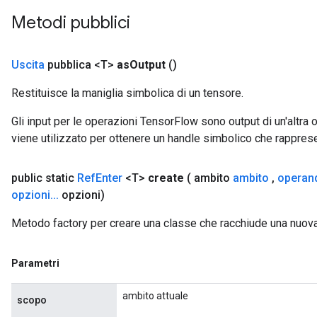
Metodi pubblici
m
rs
Uscita
pubblica <T>
as
Output
()
ersGradAccumDebug
eters
Restituisce la maniglia simbolica di un tensore.
metersGradAccumDebug
Gli input per le operazioni TensorFlow sono output di un'alt
ters
viene utilizzato per ottenere un handle simbolico che rappresent
metersGradAccumDebug
ropParameters
s
public static
Ref
Enter
<T>
create
( ambito
ambito
,
operan
ersGradAccumDebug
opzioni
.
.
.
opzioni)
atorParameters
Metodo factory per creare una classe che racchiude una nuov
imatorParametersGradAccumDebug
ghtParameters
meters
Parametri
ametersGradAccumDebug
adParameters
ambito attuale
scopo
radParametersGradAccumDebug