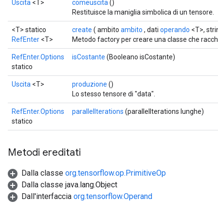
Uscita
<T>
comeuscita
()
Restituisce la maniglia simbolica di un tensore.
<T> statico
create
( ambito
ambito
, dati
operando
<T>, str
RefEnter
<T>
Metodo factory per creare una classe che racc
RefEnter.Options
isCostante
(Booleano isCostante)
statico
Uscita
<T>
produzione
()
Lo stesso tensore di "data".
RefEnter.Options
parallelIterations
(parallelIterations lunghe)
statico
Metodi ereditati
Dalla classe
org.tensorflow.op.PrimitiveOp
Dalla classe java.lang.Object
Dall'interfaccia
org.tensorflow.Operand