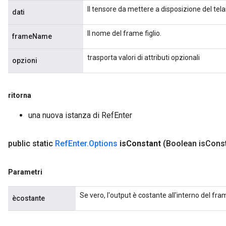
rameters
Il tensore da mettere a disposizione del tel
dati
ParametersGradAccumDebug
eters
Il nome del frame figlio.
frameName
metersGradAccumDebug
ientDescentParameters
trasporta valori di attributi opzionali
opzioni
dientDescentParametersGradAccumDebug
ritorna
una nuova istanza di RefEnter
public static
Ref
Enter
.
Options
is
Constant
(Boolean is
Const
Parametri
Se vero, l'output è costante all'interno del fram
ècostante