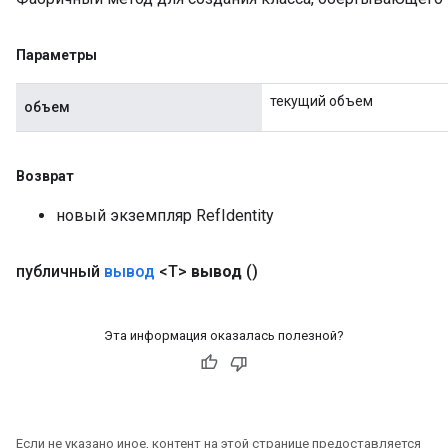
rs
ersGradAccumDebug
Параметры
eters
metersGradAccumDebug
текущий объем
ters
объем
metersGradAccumDebug
ropParameters
s
Возврат
ersGradAccumDebug
новый экземпляр RefIdentity
atorParameters
imatorParametersGradAccumDebug
публичный
вывод
<T>
вывод
()
ghtParameters
meters
ametersGradAccumDebug
Эта информация оказалась полезной?
adParameters
radParametersGradAccumDebug
rameters
ParametersGradAccumDebug
eters
Если не указано иное, контент на этой странице предоставляется