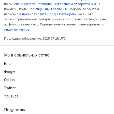
metersGradAccumDebug
по
лицензии Creative Commons "С указанием авторства 4.0"
, а
примеры кода – по
лицензии Apache 2.0
. Подробнее об этом
ientDescentParameters
написано в
правилах сайта Google Developers
. Java – это
dientDescentParametersGradAccumDebug
зарегистрированный товарный знак корпорации Oracle и/или ее
аффилированных лиц. Определенный контент лицензирован по
лицензии numpy
.
Последнее обновление: 2025-07-28 UTC.
Мы в социальных сетях
Блог
Форум
GitHub
Twitter
YouTube
Поддержка