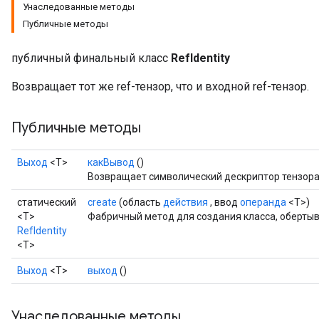
Унаследованные методы
Публичные методы
публичный финальный класс
RefIdentity
Возвращает тот же ref-тензор, что и входной ref-тензор.
Публичные методы
Выход
<Т>
какВывод
()
Возвращает символический дескриптор тензора
статический
create
(область
действия
, ввод
операнда
<T>)
<T>
Фабричный метод для создания класса, обертыв
RefIdentity
<T>
Выход
<Т>
выход
()
Унаследованные методы