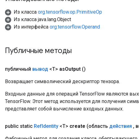
Из класса
org.tensorflow.op.PrimitiveOp
Из класса java.lang.Object
Из интерфейса
org.tensorflow.Operand
Публичные методы
публичный
вывод
<T>
as
Output
()
Возвращает символический дескриптор тензора.
Входные данные для операций TensorFlow являются вы
TensorFlow. Этот метод используется для получения сим
представляет собой вычисление входных данных.
public static
Ref
Identity
<T>
create
(область
действия
,
в
m
Фабричный метод для создания класса, обертывающего н