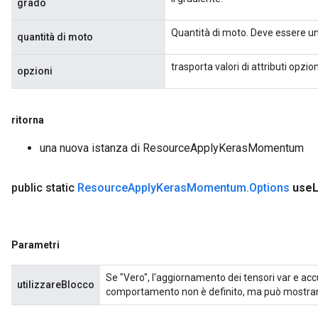
grado
Quantità di moto. Deve essere un
quantità di moto
trasporta valori di attributi opzion
opzioni
ritorna
una nuova istanza di ResourceApplyKerasMomentum
public static
Resource
Apply
Keras
Momentum
.
Options
use
Parametri
Se "Vero", l'aggiornamento dei tensori var e accum
utilizzareBlocco
comportamento non è definito, ma può mostra