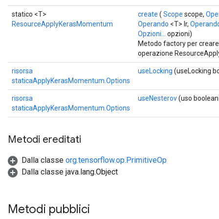
m
statico <T>
create
(
Scope
scope,
Ope
ResourceApplyKerasMomentum
Operando
<T> lr,
Operand
rs
Opzioni...
opzioni)
ersGradAccumDebug
Metodo factory per creare
eters
operazione ResourceApp
metersGradAccumDebug
risorsa
useLocking
(useLocking b
ters
staticaApplyKerasMomentum.Options
metersGradAccumDebug
ropParameters
risorsa
useNesterov
(uso boolean
staticaApplyKerasMomentum.Options
s
ersGradAccumDebug
atorParameters
Metodi ereditati
imatorParametersGradAccumDebug
ghtParameters
Dalla classe
org.tensorflow.op.PrimitiveOp
meters
Dalla classe java.lang.Object
ametersGradAccumDebug
adParameters
radParametersGradAccumDebug
Metodi pubblici
rameters