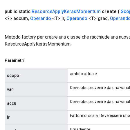
ParametersGradAccumDebug
public static
Resource
Apply
Keras
Momentum
create
(
Sco
eters
<?> accum
,
Operando
<T> lr
,
Operando
<T> grad
,
Operand
metersGradAccumDebug
ientDescentParameters
dientDescentParametersGradAccumDebug
Metodo factory per creare una classe che racchiude una nuov
ResourceApplyKerasMomentum.
Parametri
ambito attuale
scopo
Dovrebbe provenire da una variab
var
Dovrebbe provenire da una variab
accu
Fattore di scala. Deve essere uno
lr
Il gradiente.