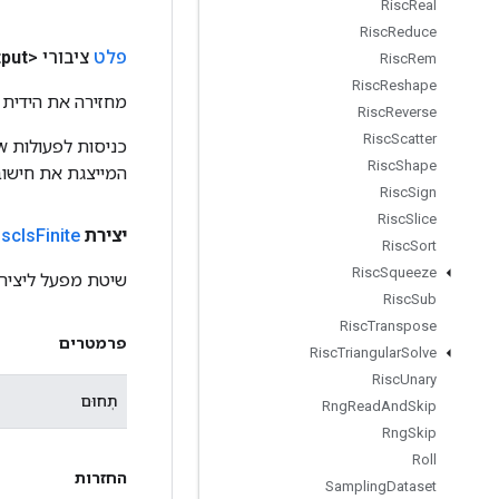
Risc
Real
Risc
Reduce
פלט
ציבורי <Boolian>
put
Risc
Rem
Risc
Reshape
מחזירה את הידית 
Risc
Reverse
Risc
Scatter
Risc
Shape
המייצגת את חישוב
Risc
Sign
Risc
Slice
יצירת
Finite
Is
isc
Risc
Sort
Risc
Squeeze
שיטת מפעל ליצירת מחלקה
Risc
Sub
Risc
Transpose
פרמטרים
Risc
Triangular
Solve
Risc
Unary
תְחוּם
Rng
Read
And
Skip
Rng
Skip
Roll
החזרות
Sampling
Dataset