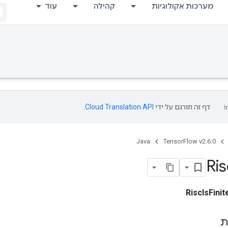
מערכות אקולוגיות
קהילה
עוד
RetrieveTPU
דף זה תורגם על ידי
Cloud Translation API
.
Java
TensorFlow v2.6.0
Ris
RiscIsFinit
ת