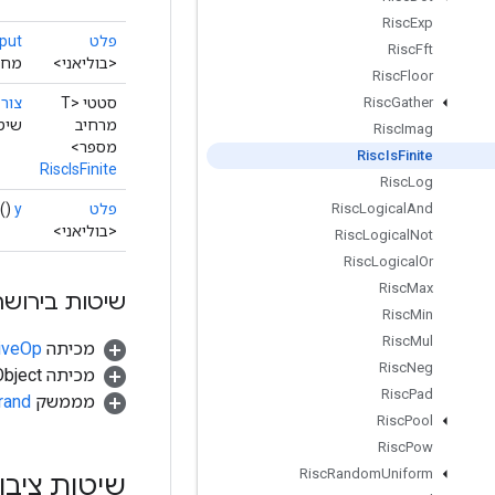
Risc
Exp
פלט
put
Risc
Fft
<בוליאני>
מחזי
Risc
Floor
סטטי <T
צור
(
Risc
Gather
מרחיב
שיטת 
Risc
Imag
מספר>
Risc
Is
Finite
RiscIsFinite
Risc
Log
פלט
y
()
Risc
Logical
And
<בוליאני>
Risc
Logical
Not
Risc
Logical
Or
Risc
Max
שיטות בירושה
Risc
Min
Risc
Mul
מכיתה
tiveOp
Risc
Neg
מכיתה java.lang.Object
Risc
Pad
מממשק
rand
Risc
Pool
Risc
Pow
Risc
Random
Uniform
שיטות ציבו