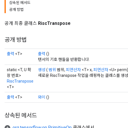
상속된 메서드
공개 방법
공개 최종 클래스
RiscTranspose
공개 방법
출력
<T>
출력
()
텐서의 기호 핸들을 반환합니다.
static <T, U 확
생성
(
범위
범위,
피연산자
<T> x,
피연산자
<U> perm
장 번호>
새로운 RiscTranspose 작업을 래핑하는 클래스를 
RiscTranspose
<T>
출력
<T>
와이
()
상속된 메서드
org.tensorflow.op.PrimitiveOp
클래스에서