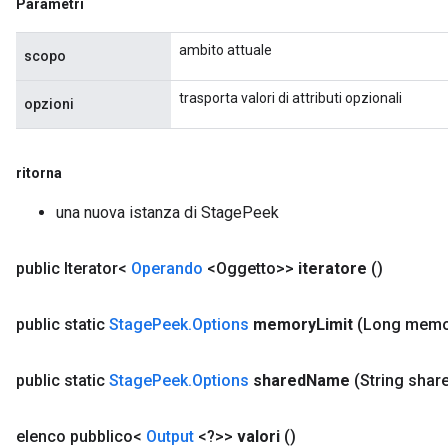
Parametri
ambito attuale
scopo
trasporta valori di attributi opzionali
opzioni
ritorna
una nuova istanza di StagePeek
public Iterator<
Operando
<Oggetto>>
iteratore
()
public static
Stage
Peek
.
Options
memory
Limit
(Long memo
public static
Stage
Peek
.
Options
shared
Name
(String shar
elenco pubblico<
Output
<?>>
valori
()