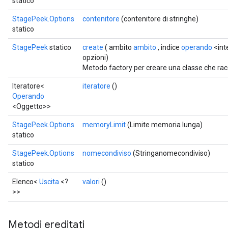
statico
StagePeek.Options
contenitore
(contenitore di stringhe)
statico
StagePeek
statico
create
( ambito
ambito
, indice
operando
<int
opzioni)
x
Metodo factory per creare una classe che r
Iteratore<
iteratore
()
Operando
<Oggetto>>
StagePeek.Options
memoryLimit
(Limite memoria lunga)
statico
StagePeek.Options
nomecondiviso
(Stringanomecondiviso)
statico
Elenco<
Uscita
<?
valori
()
>>
Metodi ereditati