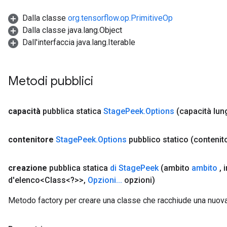
Dalla classe
org.tensorflow.op.PrimitiveOp
Dalla classe java.lang.Object
Dall'interfaccia java.lang.Iterable
Metodi pubblici
capacità
pubblica statica
Stage
Peek
.
Options
(capacità lun
contenitore
Stage
Peek
.
Options
pubblico statico
(contenit
creazione
pubblica statica
di Stage
Peek
(ambito
ambito
,
i
d'elenco<Class<?>>
,
Opzioni
.
.
.
opzioni)
Metodo factory per creare una classe che racchiude una nuo