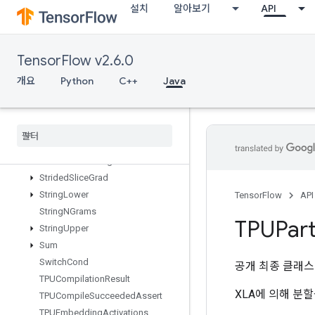
설치
알아보기
API
StatelessRandomUniformIntV2
StatelessRandomUniformV2
StatelessSampleDistortedBoundingBox
TensorFlow v2.6.0
StatelessTruncatedNormalV2
개요
Python
C++
Java
StatsAggregatorHandleV2
Stats
Aggregator
Set
Summary
Writer
Stop
Gradient
Strided
Slice
Strided
Slice
Assign
Strided
Slice
Grad
String
Lower
TensorFlow
API
String
NGrams
TPUPart
String
Upper
Sum
Switch
Cond
공개 최종 클래
TPUCompilation
Result
XLA에 의해 분
TPUCompile
Succeeded
Assert
TPUEmbedding
Activations