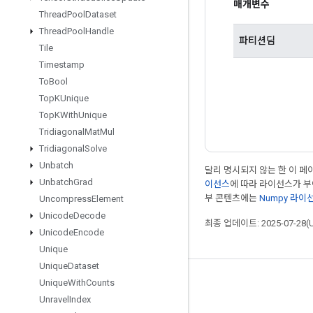
매개변수
Thread
Pool
Dataset
Thread
Pool
Handle
파티션딤
Tile
Timestamp
To
Bool
Top
KUnique
Top
KWith
Unique
Tridiagonal
Mat
Mul
Tridiagonal
Solve
Unbatch
달리 명시되지 않는 한 이 
Unbatch
Grad
이선스
에 따라 라이선스가 
부 콘텐츠에는
Numpy 라이
Uncompress
Element
Unicode
Decode
최종 업데이트: 2025-07-28(
Unicode
Encode
Unique
Unique
Dataset
Unique
With
Counts
최신 소식 확인하기
Unravel
Index
블로그