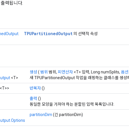
로 출력됩니다.
TPUPartitioned
Output
nedOutput.
의 선택적 속성
생성
(
범위
범위,
피연산자
<T> 입력, Long numSplits,
옵션..
utput
<T>
새 TPUPartitionedOutput 작업을 래핑하는 클래스를 
<T>>
반복자
()
출력
()
동일한 모양을 가져야 하는 분할된 입력 목록입니다.
partitionDim
(긴 partitionDim)
utput.Options