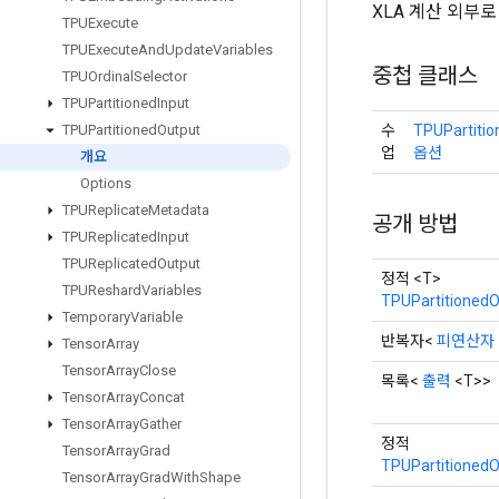
XLA 계산 ​​외부
TPUExecute
TPUExecute
And
Update
Variables
중첩 클래스
TPUOrdinal
Selector
TPUPartitioned
Input
수
TPUPartitio
TPUPartitioned
Output
업
옵션
개요
Options
TPUReplicate
Metadata
공개 방법
TPUReplicated
Input
TPUReplicated
Output
정적 <T>
TPUReshard
Variables
TPUPartitionedO
Temporary
Variable
반복자<
피연산자
Tensor
Array
Tensor
Array
Close
목록<
출력
<T>>
Tensor
Array
Concat
Tensor
Array
Gather
정적
Tensor
Array
Grad
TPUPartitionedO
Tensor
Array
Grad
With
Shape