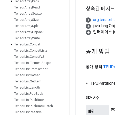
Tensor
Array
Pack
Tensor
Array
Read
상속된 메서드
Tensor
Array
Scatter
org.tensorfl
Tensor
Array
Size
java.lang.
Tensor
Array
Split
인터페이스 jav
Tensor
Array
Unpack
Tensor
Array
Write
Tensor
List
Concat
공개 방법
Tensor
List
Concat
Lists
Tensor
List
Concat
V2
Tensor
List
Element
Shape
공개 정적
TPUPa
Tensor
List
From
Tensor
Tensor
List
Gather
Tensor
List
Get
Item
새 TPUParti
Tensor
List
Length
Tensor
List
Pop
Back
매개변수
Tensor
List
Push
Back
Tensor
List
Push
Back
Batch
현
범위
Tensor
List
Reserve