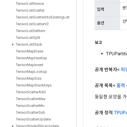
Tensor
List
Resize
분
입력
Tensor
List
Scatter
Tensor
List
Scatter
Into
Existing
List
선
옵션
Tensor
List
Scatter
V2
Tensor
List
Set
Item
Tensor
List
Split
보고
Tensor
List
Stack
Tensor
Map
Erase
TPUParti
Tensor
Map
Has
Key
Tensor
Map
Insert
공개 반복자<
피
Tensor
Map
Lookup
Tensor
Map
Size
공개 목록<
출력
Tensor
Map
Stack
Keys
Tensor
Scatter
Add
동일한 모양을 가
Tensor
Scatter
Max
Tensor
Scatter
Min
공개 정적
TPUPa
Tensor
Scatter
Sub
Tensor
Scatter
Update
Tensor
Strided
Slice
Update