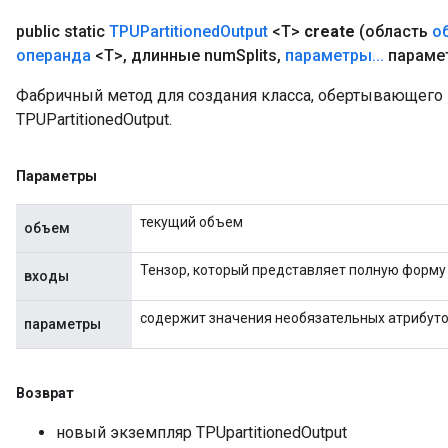
public static
TPUPartitioned
Output
<T>
create
(область
о
операнда
<T>
,
длинные num
Splits
,
параметры
.
.
.
параме
Фабричный метод для создания класса, обертывающег
TPUPartitionedOutput.
Параметры
текущий объем
объем
Тензор, который представляет полную форму
входы
содержит значения необязательных атрибут
параметры
Возврат
новый экземпляр TPUpartitionedOutput