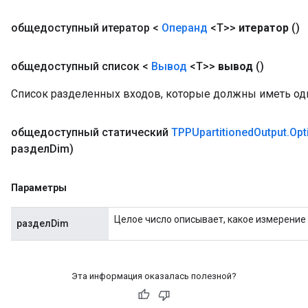
общедоступный итератор <
Операнд
<T>>
итератор
()
общедоступный список <
Вывод
<T>>
вывод
()
Список разделенных входов, которые должны иметь о
общедоступный статический
TPPUpartitioned
Output
.
Opt
разделDim)
Параметры
Целое число описывает, какое измерение
разделDim
Эта информация оказалась полезной?