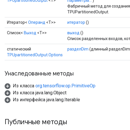
TPUpartitionedOutput
<T>
параметры...
)
Фабричный метод для создания
TPUPartitionedOutput.
Итератор<
Операнд
<T>>
итератор
()
Список<
Выход
<T>>
выход
()
Список разделенных входов, к
статический
разделDim
(длинный разделDim
TPUpartitionedOutput.Options
Унаследованные методы
Из класса
org.tensorflow.op.PrimitiveOp
Из класса java.lang.Object
Из интерфейса java.lang.Iterable
Публичные методы