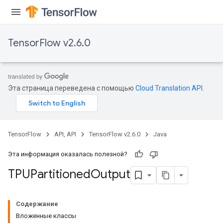
TensorFlow v2.6.0
Эта страница переведена с помощью
Cloud Translation API
.
TensorFlow
API, API
TensorFlow v2.6.0
Java
x
Эта информация оказалась полезной?
TPUPartitioned
Output
Содержание
Вложенные классы