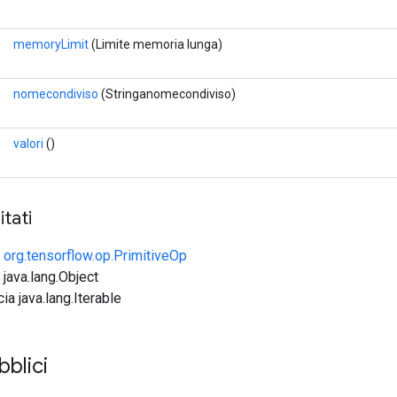
memoryLimit
(Limite memoria lunga)
nomecondiviso
(Stringanomecondiviso)
valori
()
tati
e
org.tensorflow.op.PrimitiveOp
 java.lang.Object
cia java.lang.Iterable
blici