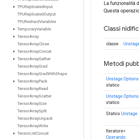
La funzionalità 
TPUReplicated
Input
Questa operazion
TPUReplicated
Output
TPUReshard
Variables
Classi nidifi
Temporary
Variable
Tensor
Array
classe
Unstage
Tensor
Array
Close
Tensor
Array
Concat
Tensor
Array
Gather
Metodi pubbl
Tensor
Array
Grad
Tensor
Array
Grad
With
Shape
Unstage.Options
Tensor
Array
Pack
statico
Tensor
Array
Read
Unstage.Options
Tensor
Array
Scatter
statico
Tensor
Array
Size
Tensor
Array
Split
Statico
Unstage
Tensor
Array
Unpack
Tensor
Array
Write
Iteratore<
Tensor
List
Concat
Operando