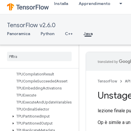
Installa
Apprendimento
er
StopGradient
StridedSlice
TensorFlow v2.6.0
StridedSliceAssign
StridedSliceGrad
Panoramica
Python
C++
Java
StringLower
String
NGrams
String
Upper
Sum
Switch
Cond
TPUCompilation
Result
TPUCompile
Succeeded
Assert
TensorFlow
API
TPUEmbedding
Activations
Unstag
TPUExecute
TPUExecute
And
Update
Variables
TPUOrdinal
Selector
lezione finale p
TPUPartitioned
Input
Op è simile a u
TPUPartitioned
Output
TPUReplicate
Metadata