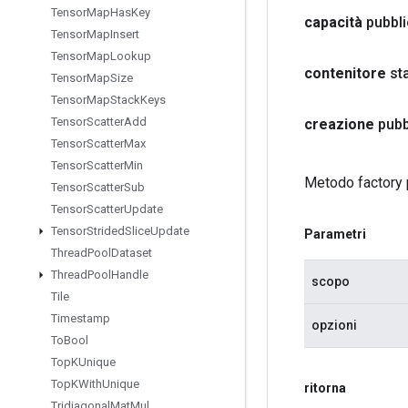
Tensor
Map
Has
Key
capacità
pubbli
Tensor
Map
Insert
Tensor
Map
Lookup
contenitore
st
Tensor
Map
Size
Tensor
Map
Stack
Keys
Tensor
Scatter
Add
creazione
pubb
Tensor
Scatter
Max
Tensor
Scatter
Min
Metodo factory 
Tensor
Scatter
Sub
Tensor
Scatter
Update
Tensor
Strided
Slice
Update
Parametri
Thread
Pool
Dataset
Thread
Pool
Handle
scopo
Tile
Timestamp
opzioni
To
Bool
Top
KUnique
Top
KWith
Unique
ritorna
Tridiagonal
Mat
Mul