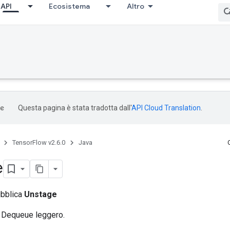
API
Ecosistema
Altro
Questa pagina è stata tradotta dall'
API Cloud Translation
.
TensorFlow v2.6.0
Java
e
ubblica
Unstage
n Dequeue leggero.