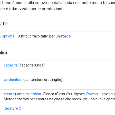
di base è simile alla rimozione dalla coda con molte meno funzion
e è ottimizzata per le prestazioni.
cate
Unstage
.Options
Attributi facoltativi per
ici
capacità
(capacità lunga)
contenitore
(contenitore di stringhe)
create
( ambito
ambito
, Elenco<Class<?>> dtypes,
Opzioni...
opzioni)
Metodo factory per creare una classe che racchiude una nuova oper
iteratore
()