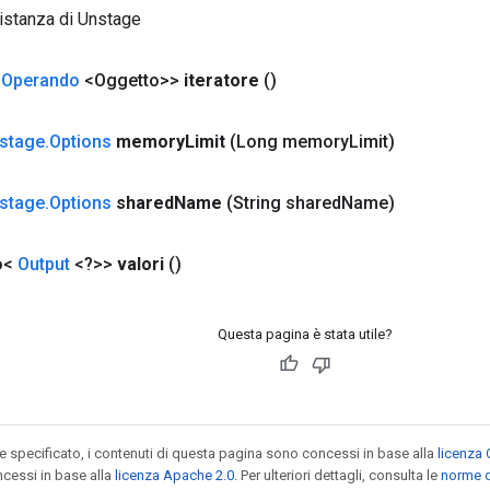
istanza di Unstage
<
Operando
<Oggetto>>
iteratore
()
stage
.
Options
memory
Limit
(Long memory
Limit)
stage
.
Options
shared
Name
(String shared
Name)
o<
Output
<?>>
valori
()
Questa pagina è stata utile?
specificato, i contenuti di questa pagina sono concessi in base alla
licenza 
cessi in base alla
licenza Apache 2.0
. Per ulteriori dettagli, consulta le
norme d