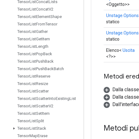
Tensor
List
Concat
Lists
<Oggetto>>
Tensor
List
Concat
V2
Unstage.Options
Tensor
List
Element
Shape
statico
Tensor
List
From
Tensor
Tensor
List
Gather
Unstage.Options
statico
Tensor
List
Get
Item
Tensor
List
Length
Elenco<
Uscita
Tensor
List
Pop
Back
<?>>
Tensor
List
Push
Back
Tensor
List
Push
Back
Batch
Metodi eredi
Tensor
List
Reserve
Tensor
List
Resize
Dalla class
Tensor
List
Scatter
Dalla classe
Tensor
List
Scatter
Into
Existing
List
Dall'interfac
Tensor
List
Scatter
V2
Tensor
List
Set
Item
Tensor
List
Split
Metodi pub
Tensor
List
Stack
Tensor
Map
Erase