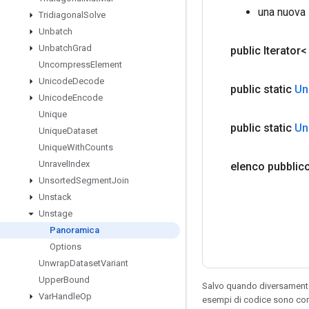
una nuova 
Tridiagonal
Solve
Unbatch
Unbatch
Grad
public Iterator
Uncompress
Element
Unicode
Decode
public static
Un
Unicode
Encode
Unique
public static
Un
Unique
Dataset
Unique
With
Counts
Unravel
Index
elenco pubblic
Unsorted
Segment
Join
Unstack
Unstage
Panoramica
Options
Unwrap
Dataset
Variant
Upper
Bound
Salvo quando diversamente 
Var
Handle
Op
esempi di codice sono con