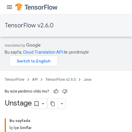
TensorFlow v2.6.0
Bu sayfa,
Cloud Translation API
ile çevrilmiştir.
TensorFlow
API
TensorFlow v2.6.0
Java
x
Bu size yardımcı oldu mu?
Unstage
Bu sayfada
İç İçe Sınıflar