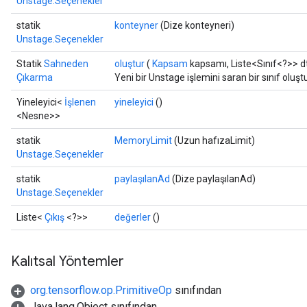
Unstage.Seçenekler
statik
konteyner
(Dize konteyneri)
Unstage.Seçenekler
Statik
Sahneden
oluştur
(
Kapsam
kapsamı, Liste<Sınıf<?>> d
Çıkarma
Yeni bir Unstage işlemini saran bir sınıf olu
Yineleyici<
İşlenen
yineleyici
()
<Nesne>>
statik
MemoryLimit
(Uzun hafızaLimit)
Unstage.Seçenekler
statik
paylaşılanAd
(Dize paylaşılanAd)
Unstage.Seçenekler
Liste<
Çıkış
<?>>
değerler
()
Kalıtsal Yöntemler
org.tensorflow.op.PrimitiveOp
sınıfından
Java.lang.Object sınıfından