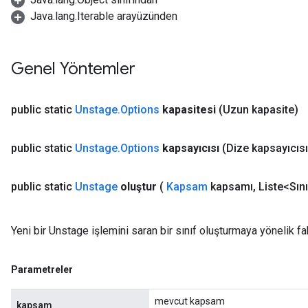
Java.lang.Iterable arayüzünden
Genel Yöntemler
public static
Unstage
.
Options
kapasitesi
(Uzun kapasite)
public static
Unstage
.
Options
kapsayıcısı
(Dize kapsayıcısı
public static
Unstage
oluştur
(
Kapsam
kapsamı
,
Liste<Sını
Yeni bir Unstage işlemini saran bir sınıf oluşturmaya yönelik f
Parametreler
mevcut kapsam
kapsam