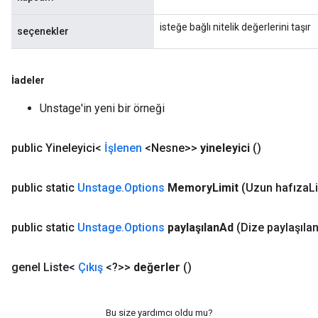
isteğe bağlı nitelik değerlerini taşır
seçenekler
İadeler
Unstage'in yeni bir örneği
public Yineleyici<
İşlenen
<Nesne>>
yineleyici
()
public static
Unstage
.
Options
Memory
Limit
(Uzun hafıza
L
public static
Unstage
.
Options
paylaşılan
Ad
(Dize paylaşıla
genel Liste<
Çıkış
<?>>
değerler
()
Bu size yardımcı oldu mu?