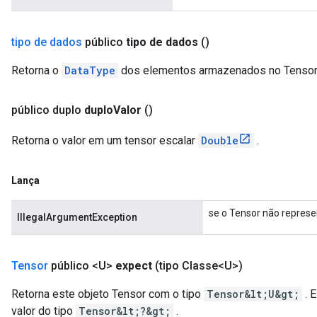
tipo de dados
público
tipo de dados
()
Retorna o
DataType
dos elementos armazenados no Tensor
público duplo
duplo
Valor
()
Retorna o valor em um tensor escalar
Double
.
Lança
se o Tensor não represe
IllegalArgumentException
Tensor
público <U>
expect
(tipo Classe<U>)
Retorna este objeto Tensor com o tipo
Tensor&lt;U&gt;
. 
valor do tipo
Tensor&lt;?&gt;
.