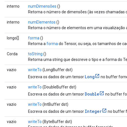
interno
numDimensões
()
Retorna o número de dimensões (às vezes chamadas 
interno
numElementos
()
Retorna o número de elementos em uma visualização a
longo[]
forma
()
Retorna a
forma
do Tensor, ou seja, os tamanhos de c
Corda
toString
()
Retorna uma string que descreve o tipo e a forma do Te
vazio
writeTo
(LongBuffer dst)
Long
Escreva os dados de um tensor
no buffer forn
vazio
writeTo
(DoubleBuffer dst)
Double
Escreva os dados de um tensor
no buffer fo
vazio
writeTo
(IntBuffer dst)
Integer
Escreva os dados de um tensor
no buffer 
vazio
writeTo
(ByteBuffer dst)