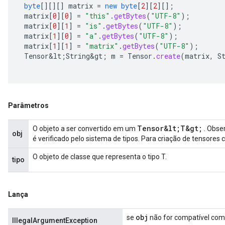
byte
[][][]
matrix
=
new
byte
[
2
][
2
][]
;
matrix
[
0
][
0
]
=
"this"
.
getBytes
(
"UTF-8"
);
matrix
[
0
][
1
]
=
"is"
.
getBytes
(
"UTF-8"
);
matrix
[
1
][
0
]
=
"a"
.
getBytes
(
"UTF-8"
);
matrix
[
1
][
1
]
=
"matrix"
.
getBytes
(
"UTF-8"
);
Tensor&lt
;
String&gt
;
m
=
Tensor
.
create
(
matrix
,
S
Parâmetros
Tensor&lt;T&gt;
O objeto a ser convertido em um
. Obser
obj
é verificado pelo sistema de tipos. Para criação de tensores
O objeto de classe que representa o tipo T.
tipo
Lança
obj
se
não for compatível com 
IllegalArgumentException