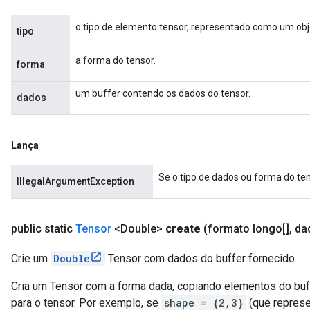
o tipo de elemento tensor, representado como um obj
tipo
a forma do tensor.
forma
um buffer contendo os dados do tensor.
dados
Lança
Se o tipo de dados ou forma do te
IllegalArgumentException
public static
Tensor
<Double>
create
(formato longo[]
,
da
Crie um
Double
Tensor com dados do buffer fornecido.
Cria um Tensor com a forma dada, copiando elementos do buf
para o tensor. Por exemplo, se
shape = {2,3}
(que represe