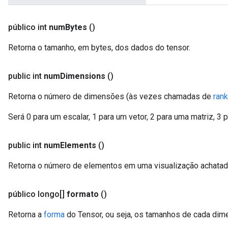
público int
num
Bytes
()
Retorna o tamanho, em bytes, dos dados do tensor.
public int
num
Dimensions
()
Retorna o número de dimensões (às vezes chamadas de
rank
Será 0 para um escalar, 1 para um vetor, 2 para uma matriz, 3 
public int
num
Elements
()
Retorna o número de elementos em uma visualização achatada
público longo[]
formato
()
Retorna a
forma
do Tensor, ou seja, os tamanhos de cada dim