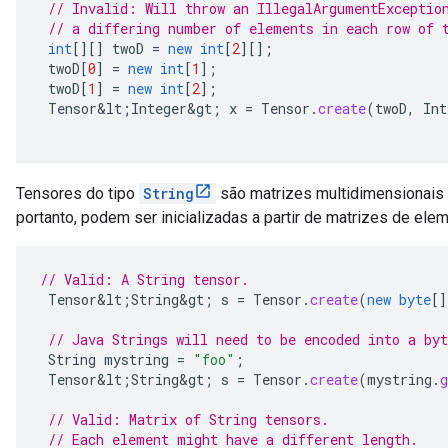
// Invalid: Will throw an IllegalArgumentExceptio
// a differing number of elements in each row of 
int
[][]
twoD
=
new
int
[
2
][]
;
twoD
[
0
]
=
new
int
[
1
]
;
twoD
[
1
]
=
new
int
[
2
]
;
Tensor&lt
;
Integer&gt
;
x
=
Tensor
.
create
(
twoD
,
Int
Tensores do tipo
String
são matrizes multidimensionais d
portanto, podem ser inicializadas a partir de matrizes de el
// Valid: A String tensor.
Tensor&lt
;
String&gt
;
s
=
Tensor
.
create
(
new
byte
[]
// Java Strings will need to be encoded into a byt
String
mystring
=
"foo"
;
Tensor&lt
;
String&gt
;
s
=
Tensor
.
create
(
mystring
.
g
// Valid: Matrix of String tensors.
// Each element might have a different length.