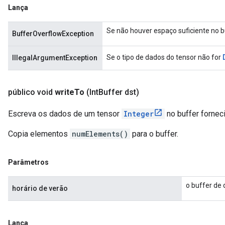
Lança
Se não houver espaço suficiente no b
BufferOverflowException
Se o tipo de dados do tensor não for
IllegalArgumentException
público void
write
To
(Int
Buffer dst)
Escreva os dados de um tensor
Integer
no buffer fornec
Copia elementos
numElements()
para o buffer.
Parâmetros
o buffer de 
horário de verão
Lança