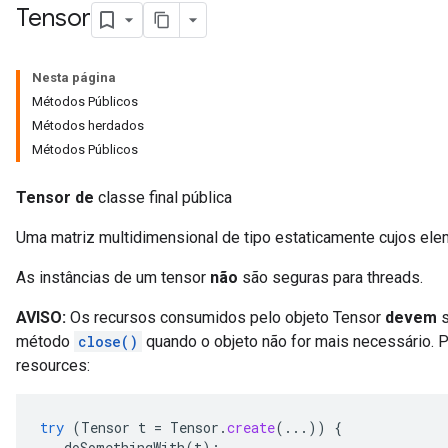
Tensor
Nesta página
Métodos Públicos
Métodos herdados
Métodos Públicos
Tensor de
classe final pública
Uma matriz multidimensional de tipo estaticamente cujos elem
As instâncias de um tensor
não
são seguras para threads.
AVISO:
Os recursos consumidos pelo objeto Tensor
devem
s
método
close()
quando o objeto não for mais necessário. P
resources:
try
(
Tensor
t
=
Tensor
.
create
(...))
{
doSomethingWith
(
t
);