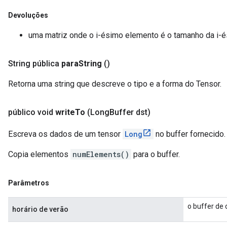
Devoluções
uma matriz onde o i-ésimo elemento é o tamanho da i-
String pública
para
String
()
Retorna uma string que descreve o tipo e a forma do Tensor.
público void
write
To
(Long
Buffer dst)
Escreva os dados de um tensor
Long
no buffer fornecido.
Copia elementos
numElements()
para o buffer.
Parâmetros
o buffer de 
horário de verão