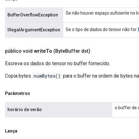
Se não houver espaço suficiente no b
BufferOverflowException
Se o tipo de dados do tensor não for
IllegalArgumentException
público void
write
To
(Byte
Buffer dst)
Escreva os dados do tensor no buffer fornecido.
Copia bytes
numBytes()
para o buffer na ordem de bytes nat
Parâmetros
o buffer de 
horário de verão
Lança