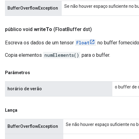
Se não houver espaço suficiente no bu
BufferOverflowException
público void
write
To
(Float
Buffer dst)
Escreva os dados de um tensor
Float
no buffer fornecido
Copia elementos
numElements()
para o buffer.
Parâmetros
o buffer de 
horário de verão
Lança
Se não houver espaço suficiente no b
BufferOverflowException