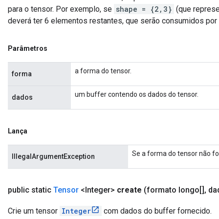
para o tensor. Por exemplo, se
shape = {2,3}
(que represe
deverá ter 6 elementos restantes, que serão consumidos por
Parâmetros
a forma do tensor.
forma
um buffer contendo os dados do tensor.
dados
Lança
Se a forma do tensor não fo
IllegalArgumentException
public static
Tensor
<Integer>
create
(formato longo[]
,
dad
Crie um tensor
Integer
com dados do buffer fornecido.