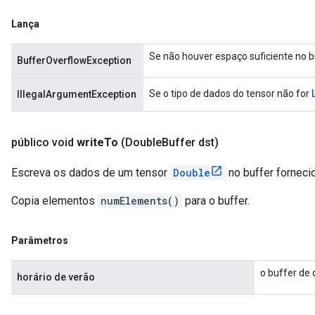
Lança
Se não houver espaço suficiente no b
BufferOverflowException
Se o tipo de dados do tensor não for
IllegalArgumentException
público void
write
To
(Double
Buffer dst)
Escreva os dados de um tensor
Double
no buffer forneci
Copia elementos
numElements()
para o buffer.
Parâmetros
o buffer de 
horário de verão