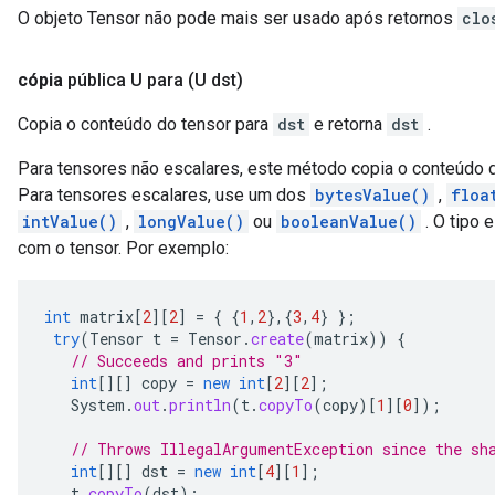
O objeto Tensor não pode mais ser usado após retornos
clo
cópia
pública U
para
(U dst)
Copia o conteúdo do tensor para
dst
e retorna
dst
.
Para tensores não escalares, este método copia o conteúdo d
Para tensores escalares, use um dos
bytesValue()
,
floa
intValue()
,
longValue()
ou
booleanValue()
. O tipo 
com o tensor. Por exemplo:
int
matrix
[
2
][
2
]
=
{
{
1
,
2
},{
3
,
4
}
};
try
(
Tensor
t
=
Tensor
.
create
(
matrix
))
{
// Succeeds and prints "3"
int
[][]
copy
=
new
int
[
2
][
2
]
;
System
.
out
.
println
(
t
.
copyTo
(
copy
)
[
1
][
0
]
);
// Throws IllegalArgumentException since the sh
int
[][]
dst
=
new
int
[
4
][
1
]
;
t
.
copyTo
(
dst
);