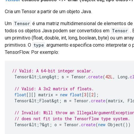
Cria um Tensor a partir de um objeto Java.
Um
Tensor
é uma matriz multidimensional de elementos de 
todos os objetos Java podem ser convertidos em
Tensor
. 
um primitivo (float, double, int, long, boolean, byte) ou um a
primitivos. O
type
argumento especifica como interpretar o 
TensorFlow. Por exemplo:
// Valid: A 64-bit integer scalar.
Tensor&lt
;
Long&gt
;
s
=
Tensor
.
create
(
42L
,
Long
.
c
// Valid: A 3x2 matrix of floats.
float
[][]
matrix
=
new
float
[
3
][
2
]
;
Tensor&lt
;
Float&gt
;
m
=
Tensor
.
create
(
matrix
,
Fl
// Invalid: Will throw an IllegalArgumentExceptio
// does not fit into the TensorFlow type system.
Tensor&lt
;
?
&
gt
;
o
=
Tensor
.
create
(
new
Object
())