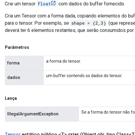
Crie um tensor
Float
com dados do buffer fornecido.
Cria um Tensor com a forma dada, copiando elementos do buf
para o tensor. Por exemplo, se
shape = {2,3}
(que represe
deverá ter 6 elementos restantes, que serão consumidos por
Parâmetros
a forma do tensor.
forma
um buffer contendo os dados do tensor.
dados
Lança
Se a forma do tensor não fo
IllegalArgumentException
Tensor
estático público <T>
criar
(Object obj
,
tipo Class<T