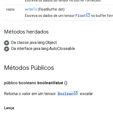
Escreva os dados do tensor no buffer fornecido.
vazio
writeTo
(FloatBuffer dst)
Float
Escreva os dados de um tensor
no buffer for
Métodos herdados
Da classe java.lang.Object
Da interface java.lang.AutoCloseable
Métodos Públicos
público booleano
boolean
Value
()
Retorna o valor em um tensor
Boolean
escalar.
Lança