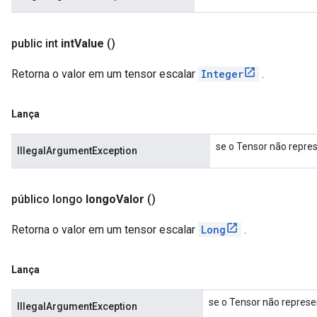
public int
int
Value
()
Retorna o valor em um tensor escalar
Integer
.
Lança
se o Tensor não repres
IllegalArgumentException
público longo
longo
Valor
()
Retorna o valor em um tensor escalar
Long
.
Lança
se o Tensor não represe
IllegalArgumentException