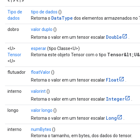
<T> <T>
Tipo de
tipo de dados
()
DataType
dados
Retorna o
dos elementos armazenados no T
dobro
valor duplo
()
Double
Retorna o valor em um tensor escalar
.
<U>
esperar
(tipo Classe<U>)
Tensor&lt;U&
Tensor
Retorna este objeto Tensor com o tipo
<U>
flutuador
floatValor
()
Float
Retorna o valor em um tensor escalar
.
interno
valorint
()
Integer
Retorna o valor em um tensor escalar
.
longo
valor longo
()
Long
Retorna o valor em um tensor escalar
.
interno
numBytes
()
Retorna o tamanho, em bytes, dos dados do tensor.