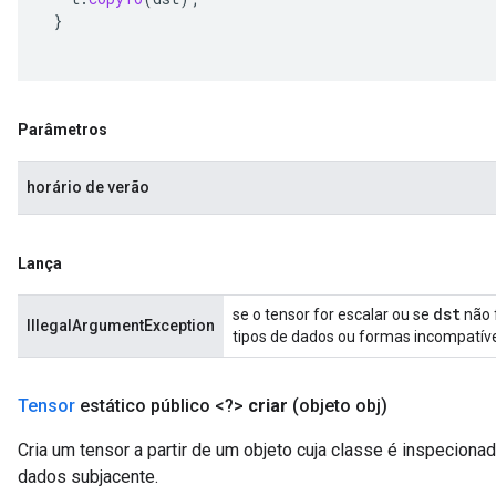
}
Parâmetros
horário de verão
Lança
dst
se o tensor for escalar ou se
não 
IllegalArgumentException
tipos de dados ou formas incompatíve
Tensor
estático público <?>
criar
(objeto obj)
Cria um tensor a partir de um objeto cuja classe é inspecionad
dados subjacente.