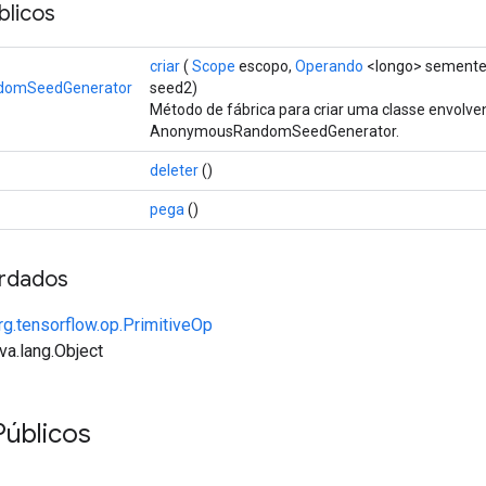
licos
criar
(
Scope
escopo,
Operando
<longo> semente
omSeedGenerator
seed2)
Método de fábrica para criar uma classe envol
AnonymousRandomSeedGenerator.
deleter
()
pega
()
rdados
rg.tensorflow.op.PrimitiveOp
va.lang.Object
Públicos