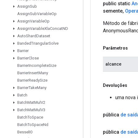
public static
An
Assign
Sub
semente
,
Oper
Assign
Sub
Variable
Op
Assign
Variable
Op
Método de fábri
Assign
Variable
Xla
Concat
ND
AnonymousRand
Auto
Shard
Dataset
Banded
Triangular
Solve
Parâmetros
Barrier
Barrier
Close
alcance
Barrier
Incomplete
Size
Barrier
Insert
Many
Barrier
Ready
Size
Devoluções
Barrier
Take
Many
Batch
uma nova 
Batch
Mat
Mul
V2
Batch
Mat
Mul
V3
pública
de saíd
Batch
To
Space
Batch
To
Space
Nd
pública
de saíd
Bessel
I0