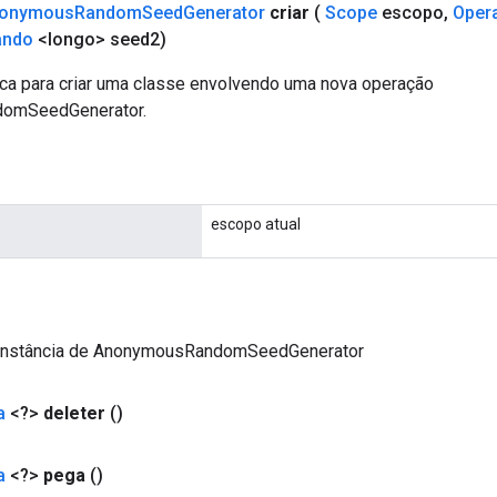
onymous
Random
Seed
Generator
criar
(
Scope
escopo
,
Oper
ando
<longo> seed2)
ca para criar uma classe envolvendo uma nova operação
omSeedGenerator.
escopo atual
instância de AnonymousRandomSeedGenerator
a
<?>
deleter
()
a
<?>
pega
()