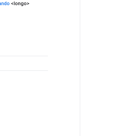
ando
<longo>