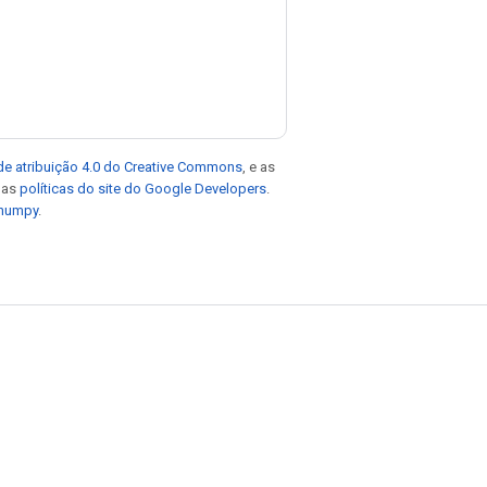
de atribuição 4.0 do Creative Commons
, e as
e as
políticas do site do Google Developers
.
 numpy
.