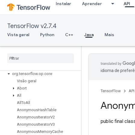
Instalar
Aprender
API
TensorFlow v2.7.4
Vista geral
Python
C++
Java
Mais
TensorFlow for Java
org
.
tensorflow
org
.
tensorflow
.
examples
org
.
tensorflow
.
op
org
.
tensorflow
.
op
.
annotation
idioma de preferê
org
.
tensorflow
.
op
.
core
Visão geral
Abort
TensorFlow
API
All
Anony
All
To
All
Anonymous
Hash
Table
Anonymous
Iterator
V2
public final cla
Anonymous
Iterator
V3
Anonymous
Memory
Cache