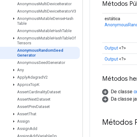
Métodos Púb
Anonymous
Multi
Device
Iterator
Anonymous
Multi
Device
Iterator
V3
estática
Anonymous
Mutable
Dense
Hash
Table
AnonymousRand
Anonymous
Mutable
Hash
Table
Anonymous
Mutable
Hash
Table
Of
Tensors
Output
<?>
Anonymous
Random
Seed
Generator
Output
<?>
Anonymous
Seed
Generator
Any
Métodos he
Apply
Adagrad
V2
Approx
Top
K
De classe
o
Assert
Cardinality
Dataset
Da classe ja
Assert
Next
Dataset
Assert
Prev
Dataset
Assert
That
Métodos 
Assign
Assign
Add
Assign
Add
Variable
Op