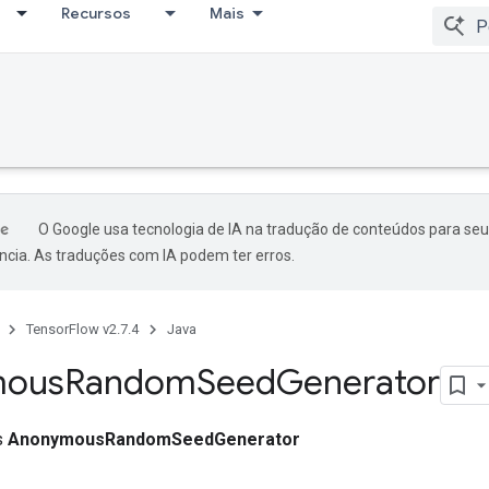
Recursos
Mais
O Google usa tecnologia de IA na tradução de conteúdos para seu
ncia. As traduções com IA podem ter erros.
TensorFlow v2.7.4
Java
mous
Random
Seed
Generator
ss
AnonymousRandomSeedGenerator