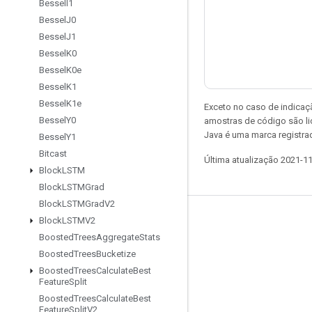
Bessel
I1
Bessel
J0
Bessel
J1
Bessel
K0
Bessel
K0e
Bessel
K1
Bessel
K1e
Exceto no caso de indicaç
Bessel
Y0
amostras de código são l
Java é uma marca registra
Bessel
Y1
Bitcast
Última atualização 2021-1
Block
LSTM
Block
LSTMGrad
Block
LSTMGrad
V2
Permanecer conectado
Block
LSTMV2
Boosted
Trees
Aggregate
Stats
Blog
Boosted
Trees
Bucketize
Fórum
Boosted
Trees
Calculate
Best
Feature
Split
GitHub
Boosted
Trees
Calculate
Best
Feature
Split
V2