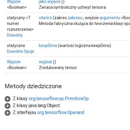
Wyjście
jako wyjście
()
<Boolean>
Zwraca symboliczny uchwyt tensora.
statyczny <T
utwórz
(zakres
zakresu
, wejście
argumentu
<Boo
numer
Metoda fabryczna służąca do tworzenia klasy op
rozszerzenia>
Dowolny
statyczne
keepDims
(wartość logiczna keepDims)
Dowolne.Opcje
Wyjście
wyjście
()
<Boolean>
Zredukowany tensor.
Metody dziedziczone
Z klasy
org.tensorflow.op.PrimitiveOp
Z klasy java.lang.Object
Z interfejsu
org.tensorflow.Operand