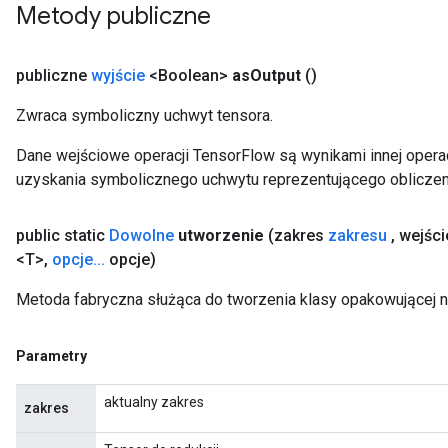
Metody publiczne
publiczne
wyjście
<Boolean>
as
Output
()
Zwraca symboliczny uchwyt tensora.
Dane wejściowe operacji TensorFlow są wynikami innej operac
uzyskania symbolicznego uchwytu reprezentującego obliczen
t
public static
Dowolne
utworzenie
(zakres
zakresu
,
wejśc
<T>
,
opcje
.
.
.
opcje)
Metoda fabryczna służąca do tworzenia klasy opakowującej n
source
Parametry
leOp
aktualny zakres
zakres