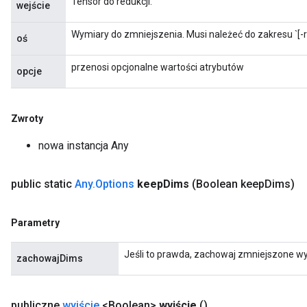
Tensor do redukcji.
wejście
Wymiary do zmniejszenia. Musi należeć do zakresu `[-ra
oś
przenosi opcjonalne wartości atrybutów
opcje
Zwroty
nowa instancja Any
Flush
public static
Any
.
Options
keep
Dims
(Boolean keep
Dims)
Parametry
eHandleOp
Jeśli to prawda, zachowaj zmniejszone wy
zachowajDims
ureSplit
publiczne
wyjście
<Boolean>
wyjście
()