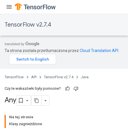
TensorFlow v2.7.4
Ta strona została przetłumaczona przez
Cloud Translation API
.
TensorFlow
API
TensorFlow v2.7.4
Java
Czy te wskazówki były pomocne?
rs
Any
Na tej stronie
Klasy zagnieżdżone