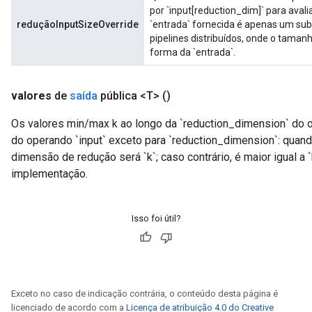
por `input[reduction_dim]` para avalia
reduçãoInputSizeOverride
`entrada` fornecida é apenas um s
pipelines distribuídos, onde o taman
forma da `entrada`.
valores
de
saída
pública <T>
()
Os valores min/max k ao longo da `reduction_dimension` do 
do operando `input` exceto para `reduction_dimension`: quand
dimensão de redução será `k`; caso contrário, é maior igual a 
implementação.
Isso foi útil?
Exceto no caso de indicação contrária, o conteúdo desta página é
licenciado de acordo com a
Licença de atribuição 4.0 do Creative