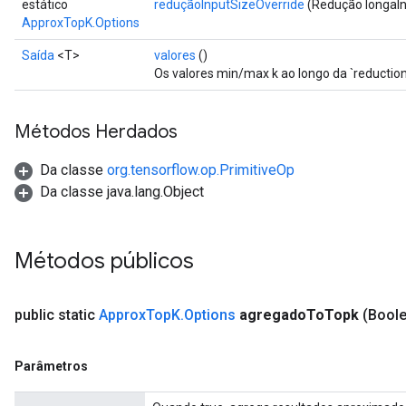
estático
reduçãoInputSizeOverride
(Redução longaIn
ApproxTopK.Options
Saída
<T>
valores
()
Os valores min/max k ao longo da `reductio
t
Métodos Herdados
Da classe
org.tensorflow.op.PrimitiveOp
Da classe java.lang.Object
Métodos públicos
source
public static
Approx
Top
K
.
Options
agregado
To
Topk
(Bool
leOp
Parâmetros