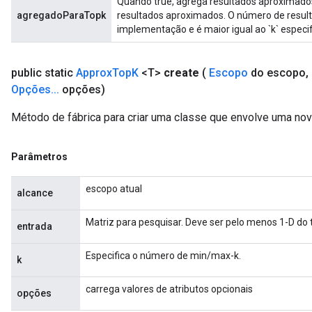
Quando true, agrega resultados aproximados
agregadoParaTopk
resultados aproximados. O número de result
implementação e é maior igual ao `k` especif
public static
Approx
Top
K
<T>
create
(
Escopo
do escopo
,
Opções
.
.
.
opções)
Método de fábrica para criar uma classe que envolve uma no
Flush
Parâmetros
escopo atual
alcance
eHandleOp
Matriz para pesquisar. Deve ser pelo menos 1-D do t
entrada
Especifica o número de min/max-k.
ureSplit
k
carrega valores de atributos opcionais
opções