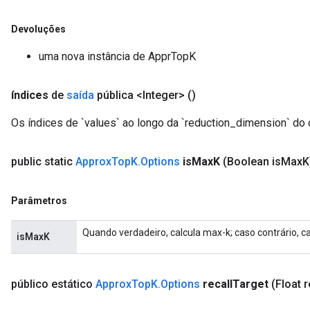
Devoluções
uma nova instância de ApprTopK
índices
de
saída
pública <Integer>
()
Os índices de `values` ao longo da `reduction_dimension` do 
public static
Approx
Top
K
.
Options
is
Max
K
(Boolean is
Max
K
Parâmetros
Quando verdadeiro, calcula max-k; caso contrário, ca
isMaxK
público estático
Approx
Top
K
.
Options
recall
Target
(Float r