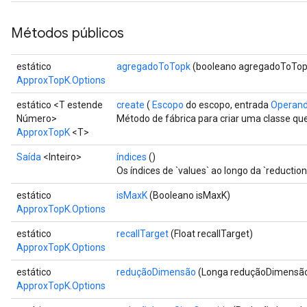
Métodos públicos
estático
agregadoToTopk
(booleano agregadoToTop
ApproxTopK.Options
estático <T estende
create
(
Escopo
do escopo, entrada
Operan
Número>
Método de fábrica para criar uma classe q
ApproxTopK
<T>
Saída
<Inteiro>
índices
()
Os índices de `values` ao longo da `reductio
estático
isMaxK
(Booleano isMaxK)
ApproxTopK.Options
estático
recallTarget
(Float recallTarget)
ApproxTopK.Options
estático
reduçãoDimensão
(Longa reduçãoDimensã
ApproxTopK.Options