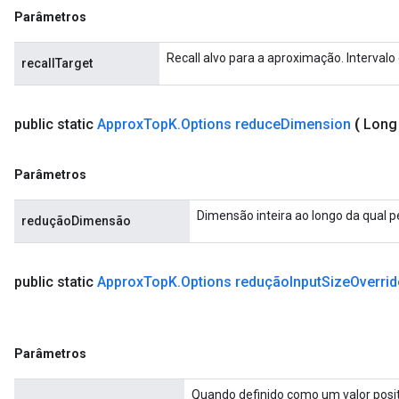
Parâmetros
Recall alvo para a aproximação. Intervalo
recallTarget
public static
Approx
Top
K
.
Options reduce
Dimension
(
Long
Parâmetros
Dimensão inteira ao longo da qual pe
reduçãoDimensão
public static
Approx
Top
K
.
Options redução
Input
Size
Overrid
Parâmetros
Quando definido como um valor posit