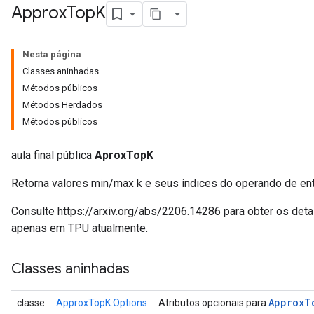
Approx
Top
K
Nesta página
Classes aninhadas
Métodos públicos
Métodos Herdados
Métodos públicos
aula final pública
AproxTopK
Retorna valores min/max k e seus índices do operando de en
Consulte https://arxiv.org/abs/2206.14286 para obter os deta
apenas em TPU atualmente.
Classes aninhadas
Approx
T
classe
ApproxTopK.Options
Atributos opcionais para