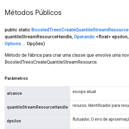
Métodos Públicos
public static
Boosted
Trees
Create
Quantile
Stream
Resource
quantile
Stream
Resource
Handle
,
Operando
<float> epsilon
,
Options
.
.
.
Opções)
Método de fábrica para criar uma classe que envolve uma no
BoostedTreesCreateQuantileStreamResource.
Parâmetros
escopo atual
alcance
recurso; Identificador para recu
quantileStreamResourceHandle
flutuador; O erro de aproximaç
épsilon