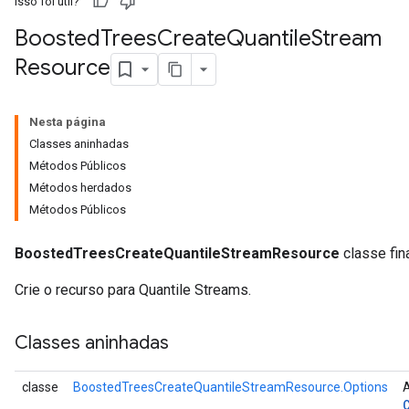
Isso foi útil?
Boosted
Trees
Create
Quantile
Stream
Resource
leOp
Nesta página
Classes aninhadas
Métodos Públicos
Métodos herdados
Métodos Públicos
BoostedTreesCreateQuantileStreamResource
classe fina
Crie o recurso para Quantile Streams.
Classes aninhadas
Flush
classe
BoostedTreesCreateQuantileStreamResource.Options
A