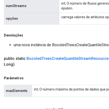
int; O número de fluxos geren
numStreams
épsilon.
carrega valores de atributos op
opções
Devoluções
uma nova instância de BoostedTreesCreateQuantileSt
public static
Boosted
Trees
Create
Quantile
Stream
Resource
Long)
Parâmetros
int; O número máximo de pontos de dados que po
maxElements