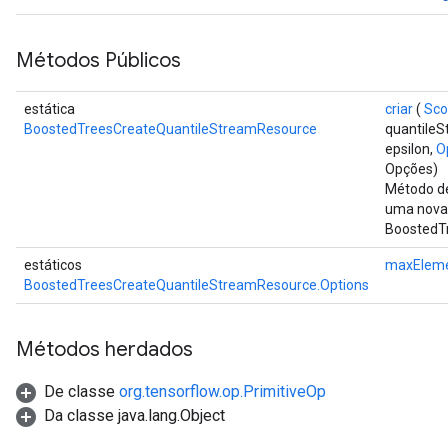
eHandleOp
Métodos Públicos
ureSplit
estática
criar
(
Sco
BoostedTreesCreateQuantileStreamResource
quantile
epsilon,
O
Opções)
Método de
uma nova
BoostedT
estáticos
maxElem
BoostedTreesCreateQuantileStreamResource.Options
Métodos herdados
De classe
org.tensorflow.op.PrimitiveOp
Da classe java.lang.Object