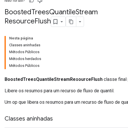
Isso foi útil?
Boosted
Trees
Quantile
Stream
Resource
Flush
eHandleOp
Nesta página
Classes aninhadas
ureSplit
Métodos Públicos
Métodos herdados
Métodos Públicos
BoostedTreesQuantileStreamResourceFlush
classe final
Libere os resumos para um recurso de fluxo de quantil.
Um op que libera os resumos para um recurso de fluxo de qua
Classes aninhadas