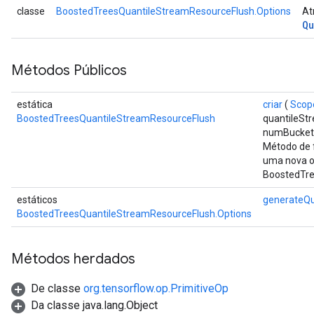
classe
BoostedTreesQuantileStreamResourceFlush.Options
At
Qu
Métodos Públicos
estática
criar
(
Scop
BoostedTreesQuantileStreamResourceFlush
quantileSt
numBucket
Método de f
uma nova 
BoostedTre
estáticos
generateQu
BoostedTreesQuantileStreamResourceFlush.Options
Métodos herdados
De classe
org.tensorflow.op.PrimitiveOp
Da classe java.lang.Object