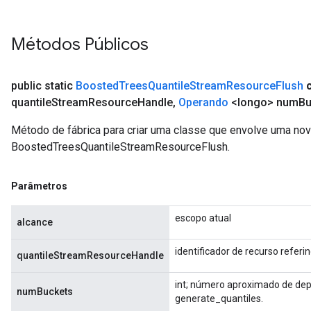
Métodos Públicos
public static
Boosted
Trees
Quantile
Stream
Resource
Flush
quantile
Stream
Resource
Handle
,
Operando
<longo> num
Bu
Método de fábrica para criar uma classe que envolve uma no
BoostedTreesQuantileStreamResourceFlush.
Parâmetros
escopo atual
alcance
identificador de recurso refe
quantileStreamResourceHandle
int; número aproximado de dep
numBuckets
generate_quantiles.