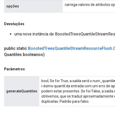
carrega valores de atributos op
opções
Devoluções
uma nova instância de BoostedTreesQuantileStreamRe
public static
Boosted
Trees
Quantile
Stream
Resource
Flush
.
Quantiles booleanos)
Parâmetros
bool; Se for True, a saída será o num_quantil
i-ésimo quantil da entrada com um erro de ap
generateQuantiles
podem estar presentes. Se for False, a saída
obtivemos, que se traduz aproximadamente em
duplicatas. Padrão para falso.