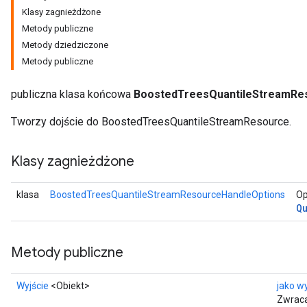
Klasy zagnieżdżone
Metody publiczne
Metody dziedziczone
Metody publiczne
ureSplit
publiczna klasa końcowa
BoostedTreesQuantileStreamRe
Tworzy dojście do BoostedTreesQuantileStreamResource.
Klasy zagnieżdżone
klasa
BoostedTreesQuantileStreamResourceHandleOptions
Op
Q
Metody publiczne
Wyjście
<Obiekt>
jako wy
Zwraca