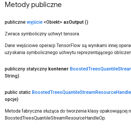
Metody publiczne
publiczne
wyjście
<Obiekt>
as
Output
()
Zwraca symboliczny uchwyt tensora.
Dane wejściowe operacji TensorFlow są wynikami innej operac
uzyskania symbolicznego uchwytu reprezentującego obliczen
publiczny statyczny
kontener
Boosted
Trees
Quantile
Strea
String)
public static
Boosted
Trees
Quantile
Stream
Resource
Handle
opcje)
Metoda fabryczna służąca do tworzenia klasy opakowującej 
BoostedTreesQuantileStreamResourceHandleOp.