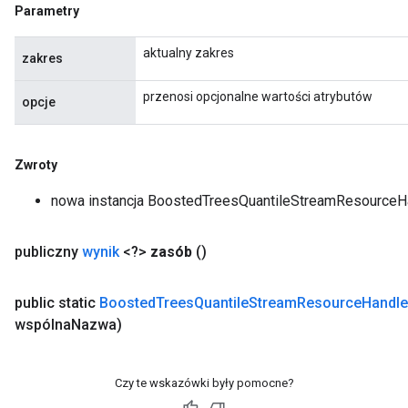
Parametry
aktualny zakres
zakres
przenosi opcjonalne wartości atrybutów
opcje
Zwroty
nowa instancja BoostedTreesQuantileStreamResource
publiczny
wynik
<?>
zasób
()
public static
Boosted
Trees
Quantile
Stream
Resource
Handle
wspólna
Nazwa)
Czy te wskazówki były pomocne?