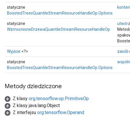
statyczne
konten
BoostedTreesQuantileStreamResourceHandleOp.Options
statyczne
utwór
WzmocnioneDrzewaQuantileStreamResourceHandleOp
Metoda
opakow
Booste
Wyjście
<?>
zasób
statyczne
wspól
BoostedTreesQuantileStreamResourceHandleOp.Options
Metody dziedziczone
Z klasy
org.tensorflow.op.PrimitiveOp
Z klasy java.lang.Object
Z interfejsu
org.tensorflow.Operand