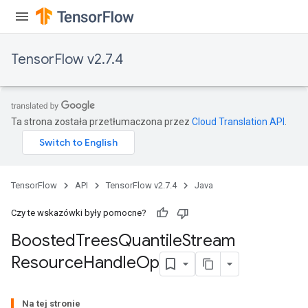
leOp
TensorFlow v2.7.4
Ta strona została przetłumaczona przez
Cloud Translation API
.
TensorFlow
API
TensorFlow v2.7.4
Java
Czy te wskazówki były pomocne?
Boosted
Trees
Quantile
Stream
Flush
Resource
Handle
Op
eHandleOp
Na tej stronie