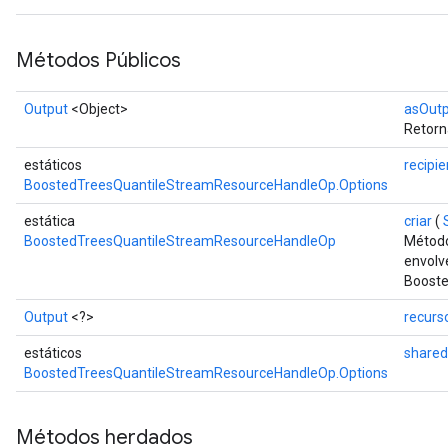
Métodos Públicos
Output
<Object>
asOut
Retorn
estáticos
recipi
BoostedTreesQuantileStreamResourceHandleOp.Options
estática
criar
(
BoostedTreesQuantileStreamResourceHandleOp
Método
envolv
Booste
Output
<?>
recurs
estáticos
share
BoostedTreesQuantileStreamResourceHandleOp.Options
Métodos herdados