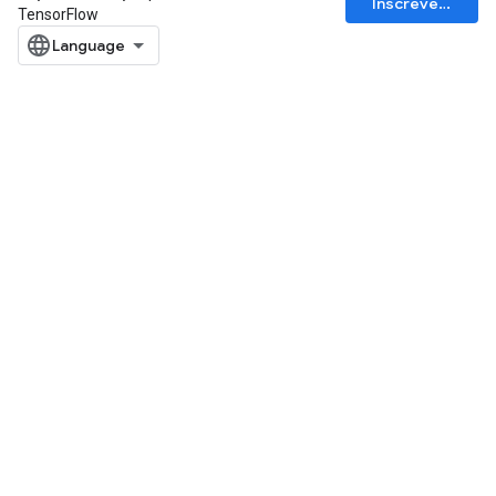
Inscrever-se
TensorFlow
rBatch
Batch
atch