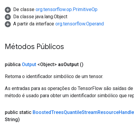
De classe
org.tensorflow.op.PrimitiveOp
Da classe java.lang.Object
A partir da interface
org.tensorflow.Operand
Métodos Públicos
pública
Output
<Object>
as
Output
()
Retorna o identificador simbólico de um tensor.
As entradas para as operações do TensorFlow são saídas de 
método é usado para obter um identificador simbólico que rep
public static
Boosted
Trees
Quantile
Stream
Resource
Handle
String)