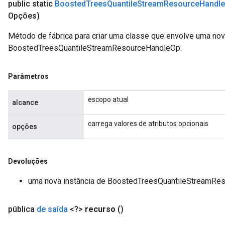
public static
Boosted
Trees
Quantile
Stream
Resource
Handle
Opções)
Método de fábrica para criar uma classe que envolve uma no
BoostedTreesQuantileStreamResourceHandleOp.
Parâmetros
escopo atual
alcance
carrega valores de atributos opcionais
opções
Devoluções
uma nova instância de BoostedTreesQuantileStreamRe
pública
de saída
<?>
recurso
()