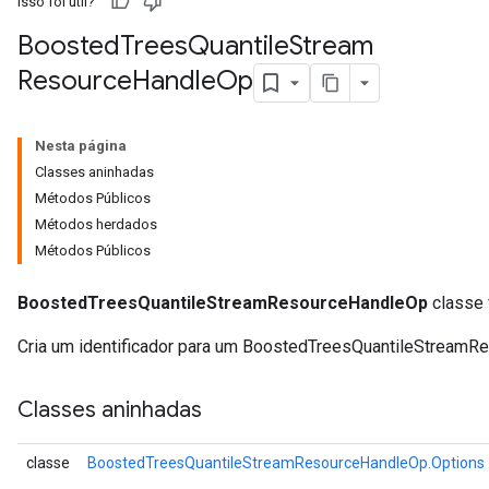
Isso foi útil?
Boosted
Trees
Quantile
Stream
Resource
Handle
Op
ureSplit
Nesta página
Classes aninhadas
Métodos Públicos
Métodos herdados
Métodos Públicos
BoostedTreesQuantileStreamResourceHandleOp
classe f
Cria um identificador para um BoostedTreesQuantileStreamRe
Classes aninhadas
classe
BoostedTreesQuantileStreamResourceHandleOp.Options