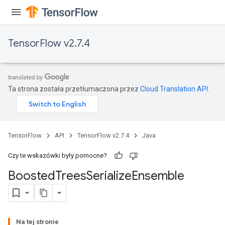
leOp
TensorFlow v2.7.4
Ta strona została przetłumaczona przez
Cloud Translation API
.
TensorFlow
API
TensorFlow v2.7.4
Java
Czy te wskazówki były pomocne?
Boosted
Trees
Serialize
Ensemble
Flush
eHandleOp
Na tej stronie