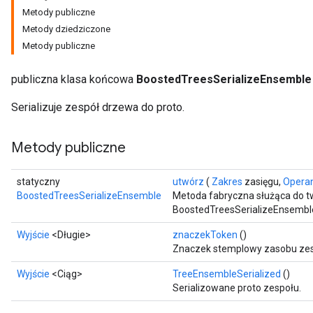
Metody publiczne
Metody dziedziczone
Metody publiczne
ureSplit
publiczna klasa końcowa
BoostedTreesSerializeEnsemble
Serializuje zespół drzewa do proto.
Metody publiczne
statyczny
utwórz
(
Zakres
zasięgu,
Opera
BoostedTreesSerializeEnsemble
Metoda fabryczna służąca do t
BoostedTreesSerializeEnsembl
Wyjście
<Długie>
znaczekToken
()
Znaczek stemplowy zasobu zes
Wyjście
<Ciąg>
TreeEnsembleSerialized
()
Serializowane proto zespołu.