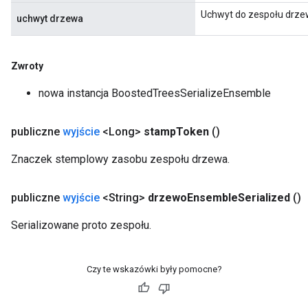
Uchwyt do zespołu drze
uchwyt drzewa
Zwroty
nowa instancja BoostedTreesSerializeEnsemble
publiczne
wyjście
<Long>
stamp
Token
()
Znaczek stemplowy zasobu zespołu drzewa.
publiczne
wyjście
<String>
drzewo
Ensemble
Serialized
()
Serializowane proto zespołu.
Czy te wskazówki były pomocne?