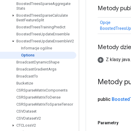
Boosted
Trees
Sparse
Aggregate
Metody publ
Stats
Boosted
Trees
Sparse
Calculate
Best
Feature
Split
Opcje
Boosted
Trees
Training
Predict
BoostedTreesU
Boosted
Trees
Update
Ensemble
Boosted
Trees
Update
Ensemble
V2
Metody dzi
Informacje ogólne
Options
Z klasy java
Broadcast
Dynamic
Shape
Broadcast
Gradient
Args
Broadcast
To
Metody pu
Bucketize
CSRSparse
Matrix
Components
CSRSparse
Matrix
To
Dense
public
Boosted
CSRSparse
Matrix
To
Sparse
Tensor
CSVDataset
CSVDataset
V2
Parametry
CTCLoss
V2