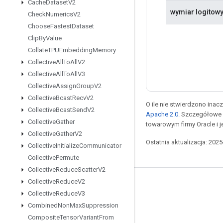
Cache
Dataset
V2
wymiar logitow
Check
Numerics
V2
Choose
Fastest
Dataset
Clip
By
Value
Collate
TPUEmbedding
Memory
Collective
All
To
All
V2
Collective
All
To
All
V3
Collective
Assign
Group
V2
Collective
Bcast
Recv
V2
O ile nie stwierdzono inacze
Collective
Bcast
Send
V2
Apache 2.0
. Szczegółowe 
Collective
Gather
towarowym firmy Oracle i 
Collective
Gather
V2
Ostatnia aktualizacja: 202
Collective
Initialize
Communicator
Collective
Permute
Collective
Reduce
Scatter
V2
Collective
Reduce
V2
Pozostawaj w kontakcie
Collective
Reduce
V3
Blog
Combined
Non
Max
Suppression
Composite
Tensor
Variant
From
Forum