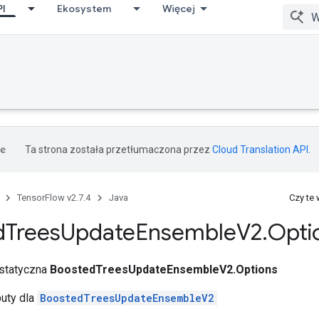
PI
Ekosystem
Więcej
Ta strona została przetłumaczona przez
Cloud Translation API
.
TensorFlow v2.7.4
Java
Czy te
d
Trees
Update
Ensemble
V2
.
Opti
 statyczna
BoostedTreesUpdateEnsembleV2.Options
buty dla
BoostedTreesUpdateEnsembleV2