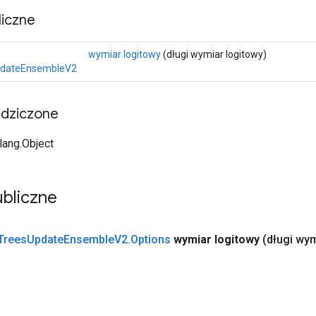
iczne
wymiar logitowy
(długi wymiar logitowy)
pdateEnsembleV2
edziczone
.lang.Object
bliczne
Trees
Update
Ensemble
V2
.
Options
wymiar logitowy
(długi wym