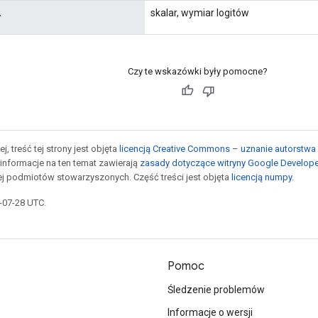
skalar, wymiar logitów
y
Czy te wskazówki były pomocne?
j, treść tej strony jest objęta
licencją Creative Commons – uznanie autorstwa 
informacje na ten temat zawierają
zasady dotyczące witryny Google Develop
jej podmiotów stowarzyszonych. Część treści jest objęta
licencją numpy
.
5-07-28 UTC.
Pomoc
Śledzenie problemów
Informacje o wersji