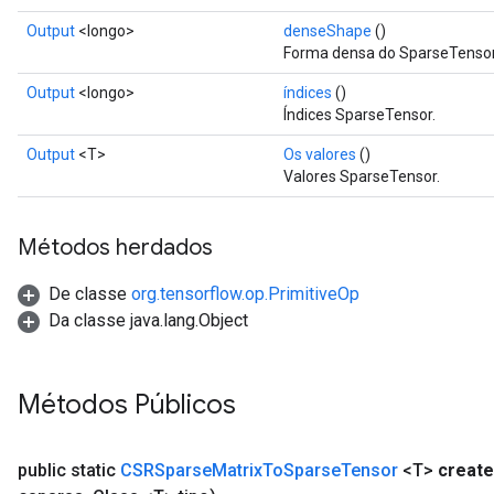
Output
<longo>
denseShape
()
Forma densa do SparseTensor
Output
<longo>
índices
()
Índices SparseTensor.
Output
<T>
Os valores
()
Valores SparseTensor.
Métodos herdados
De classe
org.tensorflow.op.PrimitiveOp
Da classe java.lang.Object
Métodos Públicos
public static
CSRSparse
Matrix
To
Sparse
Tensor
<T>
create