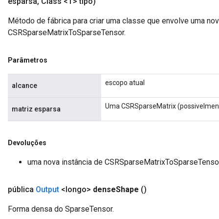
esparsa
,
Class <T> tipo)
Método de fábrica para criar uma classe que envolve uma no
CSRSparseMatrixToSparseTensor.
Parâmetros
escopo atual
alcance
Uma CSRSparseMatrix (possivelment
matriz esparsa
Devoluções
uma nova instância de CSRSparseMatrixToSparseTenso
pública
Output
<longo>
dense
Shape
()
Forma densa do SparseTensor.