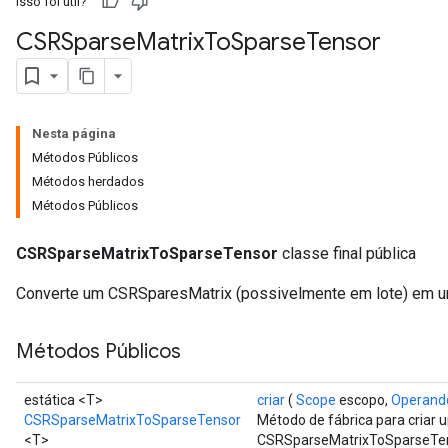
Isso foi útil?
CSRSparse
Matrix
To
Sparse
Tensor
Nesta página
Métodos Públicos
Métodos herdados
Métodos Públicos
CSRSparseMatrixToSparseTensor
classe final pública
Converte um CSRSparesMatrix (possivelmente em lote) em u
Métodos Públicos
estática <T>
criar
(
Scope
escopo,
Operand
CSRSparseMatrixToSparseTensor
Método de fábrica para criar
<T>
CSRSparseMatrixToSparseTen