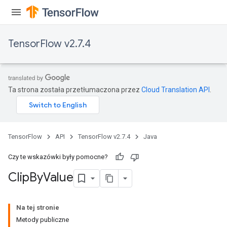
ureSplit
TensorFlow v2.7.4
Ta strona została przetłumaczona przez
Cloud Translation API
.
TensorFlow
API
TensorFlow v2.7.4
Java
Czy te wskazówki były pomocne?
Clip
By
Value
Na tej stronie
Metody publiczne