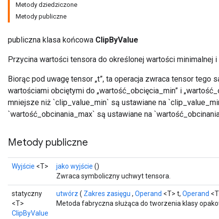
Metody dziedziczone
Metody publiczne
publiczna klasa końcowa
ClipByValue
Przycina wartości tensora do określonej wartości minimalnej 
Biorąc pod uwagę tensor „t”, ta operacja zwraca tensor tego sa
wartościami obciętymi do „wartość_obcięcia_min” i „wartość
mniejsze niż `clip_value_min` są ustawiane na `clip_value_mi
`wartość_obcinania_max` są ustawiane na `wartość_obcinani
Metody publiczne
Wyjście
<T>
jako wyjście
()
Zwraca symboliczny uchwyt tensora.
statyczny
utwórz
(
Zakres zasięgu
,
Operand
<T> t,
Operand
<T
<T>
Metoda fabryczna służąca do tworzenia klasy opako
ClipByValue