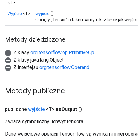
<T>
Wyjście
<T>
wyjście
()
Obcięty „Tensor” o takim samym kształcie jak wejście 
Metody dziedziczone
Z klasy
org.tensorflow.op.PrimitiveOp
Z klasy java.lang.Object
Z interfejsu
org.tensorflow.Operand
Metody publiczne
publiczne
wyjście
<T>
as
Output
()
Zwraca symboliczny uchwyt tensora.
Dane wejściowe operacji TensorFlow są wynikami innej operac