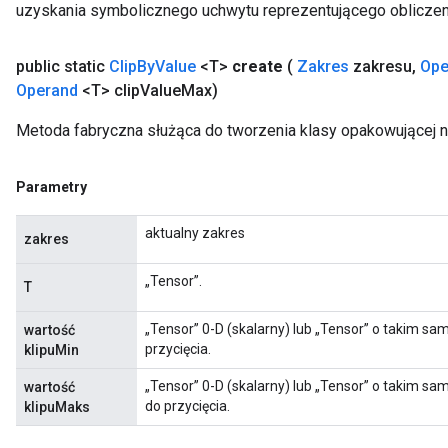
uzyskania symbolicznego uchwytu reprezentującego obliczen
public static
Clip
By
Value
<T>
create
(
Zakres
zakresu
,
Ope
Operand
<T> clip
Value
Max)
Metoda fabryczna służąca do tworzenia klasy opakowującej n
Parametry
aktualny zakres
zakres
„Tensor”.
T
„Tensor” 0-D (skalarny) lub „Tensor” o takim sa
wartość
przycięcia.
klipuMin
„Tensor” 0-D (skalarny) lub „Tensor” o takim sa
wartość
do przycięcia.
klipuMaks