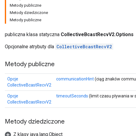
Metody publiczne
Metody dziedziczone
Metody publiczne
publiczna klasa statyczna
CollectiveBcastRecvV2.Options
Opcjonalne atrybuty dla
CollectiveBcastRecvV2
Metody publiczne
Opcje
communicationHint
(ciąg znaków commun
CollectiveBcastRecvV2
Opcje
timeoutSeconds
(limit czasu pływania w
CollectiveBcastRecvV2
Metody dziedziczone
Z klasy java.lang.Object