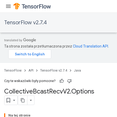
TensorFlow v2.7.4
Ta strona została przetłumaczona przez
Cloud Translation API
.
TensorFlow
API
TensorFlow v2.7.4
Java
Czy te wskazówki były pomocne?
Collective
Bcast
Recv
V2
.
Options
Na tej stronie