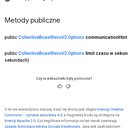
Metody publiczne
public
Collective
Bcast
Recv
V2
.
Options
communication
Hint
public
Collective
Bcast
Recv
V2
.
Options
limit czasu w seku
sekundach)
Czy te wskazówki były pomocne?
O ile nie stwierdzono inaczej, treść tej strony jest objęta
licencją Creative
Commons – uznanie autorstwa 4.0
, a fragmenty kodu są dostępne na
licencji Apache 2.0
. Szczegółowe informacje na ten temat zawierają
zasady dotyczące witryny Google Developers
. Java jest zastrzeżonym