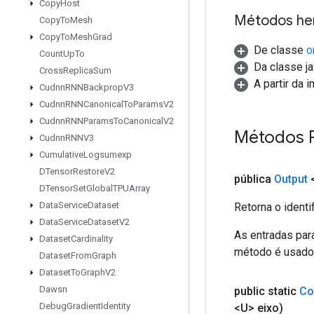
Copy
Host
Métodos he
Copy
To
Mesh
Copy
To
Mesh
Grad
De classe
o
Count
Up
To
Da classe ja
Cross
Replica
Sum
A partir da 
Cudnn
RNNBackprop
V3
Cudnn
RNNCanonical
To
Params
V2
Cudnn
RNNParams
To
Canonical
V2
Métodos 
Cudnn
RNNV3
Cumulative
Logsumexp
DTensor
Restore
V2
pública
Output
DTensor
Set
Global
TPUArray
Data
Service
Dataset
Retorna o identi
Data
Service
Dataset
V2
As entradas par
Dataset
Cardinality
método é usado p
Dataset
From
Graph
Dataset
To
Graph
V2
Dawsn
public static
Co
Debug
Gradient
Identity
<U> eixo)