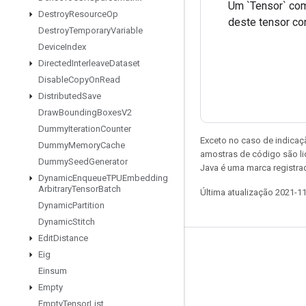
Um `Tensor` com
Destroy
Resource
Op
deste tensor co
Destroy
Temporary
Variable
Device
Index
Directed
Interleave
Dataset
Disable
Copy
On
Read
Distributed
Save
Draw
Bounding
Boxes
V2
Dummy
Iteration
Counter
Exceto no caso de indicaç
Dummy
Memory
Cache
amostras de código são l
Dummy
Seed
Generator
Java é uma marca registra
Dynamic
Enqueue
TPUEmbedding
Arbitrary
Tensor
Batch
Última atualização 2021-1
Dynamic
Partition
Dynamic
Stitch
Edit
Distance
Permanecer conectado
Eig
Einsum
Blog
Empty
Fórum
Empty
Tensor
List