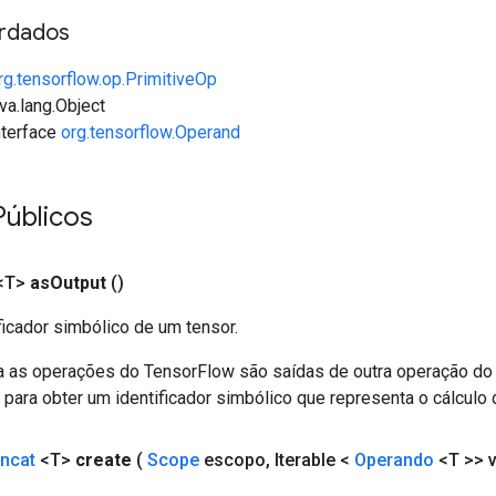
rdados
rg.tensorflow.op.PrimitiveOp
va.lang.Object
interface
org.tensorflow.Operand
Públicos
<T>
as
Output
()
ficador simbólico de um tensor.
a as operações do TensorFlow são saídas de outra operação do
ara obter um identificador simbólico que representa o cálculo 
ncat
<T>
create
(
Scope
escopo
,
Iterable <
Operando
<T >> v