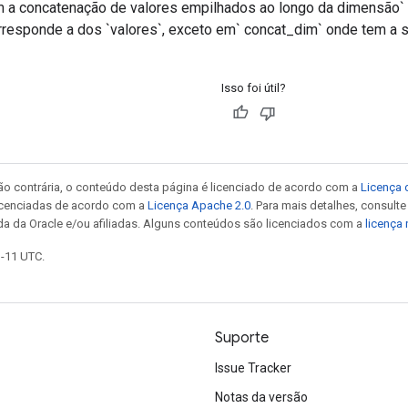
 a concatenação de valores empilhados ao longo da dimensão` 
rresponde a dos `valores`, exceto em` concat_dim` onde tem a
Isso foi útil?
ão contrária, o conteúdo desta página é licenciado de acordo com a
Licença 
icenciadas de acordo com a
Licença Apache 2.0
. Para mais detalhes, consult
da da Oracle e/ou afiliadas. Alguns conteúdos são licenciados com a
licença
1-11 UTC.
Suporte
Issue Tracker
Notas da versão