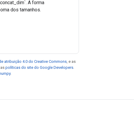
concat_dim`. A forma
 soma dos tamanhos.
de atribuição 4.0 do Creative Commons
, e as
e as
políticas do site do Google Developers
.
 numpy
.