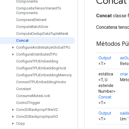
Concat
Components
Composite
Tensor
Variant
To
Components
Concat
classe f
Compress
Element
Concatena tens
Compute
Batch
Size
Compute
Dedup
Data
Tuple
Mask
Concat
Métodos Púb
Configure
And
Initialize
Global
TPU
Configure
Distributed
TPU
Output
asOu
Configure
TPUEmbedding
<T>
Reto
Configure
TPUEmbedding
Host
estática
criar
Configure
TPUEmbedding
Memory
<T, U
Méto
Connect
TPUEmbedding
Hosts
estende
Constant
Number>
Consume
Mutex
Lock
Concat
<T>
Control
Trigger
Conv2DBackprop
Filter
V2
Output
saíd
Conv2DBackprop
Input
V2
<T>
Um `
Copy