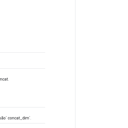
ncat.
são` concat_dim`.