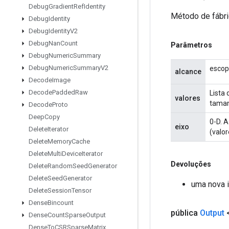
Debug
Gradient
Ref
Identity
Método de fábri
Debug
Identity
Debug
Identity
V2
Debug
Nan
Count
Parâmetros
Debug
Numeric
Summary
Debug
Numeric
Summary
V2
escop
alcance
Decode
Image
Decode
Padded
Raw
Lista 
valores
taman
Decode
Proto
Deep
Copy
0-D. A
eixo
Delete
Iterator
(valor
Delete
Memory
Cache
Delete
Multi
Device
Iterator
Devoluções
Delete
Random
Seed
Generator
Delete
Seed
Generator
uma nova i
Delete
Session
Tensor
Dense
Bincount
pública
Output
Dense
Count
Sparse
Output
Dense
To
CSRSparse
Matrix