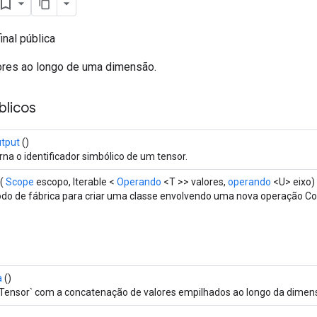
inal pública
ores ao longo de uma dimensão.
licos
tput
()
rna o identificador simbólico de um tensor.
(
Scope
escopo, Iterable <
Operando
<T >> valores,
operando
<U> eixo)
do de fábrica para criar uma classe envolvendo uma nova operação Co
a
()
Tensor` com a concatenação de valores empilhados ao longo da dimen