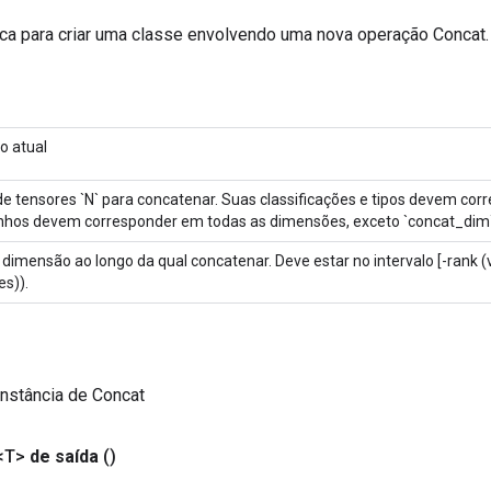
ca para criar uma classe envolvendo uma nova operação Concat.
o atual
de tensores `N` para concatenar. Suas classificações e tipos devem cor
hos devem corresponder em todas as dimensões, exceto `concat_dim`
 dimensão ao longo da qual concatenar. Deve estar no intervalo [-rank (v
es)).
nstância de Concat
<T>
de saída
()