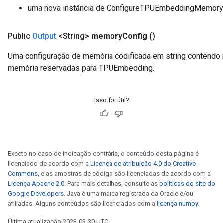
ryTensorBatch
uma nova instância de ConfigureTPUEmbeddingMemory
Public
Output
<String>
memory
Config
()
Uma configuração de memória codificada em string contendo
memória reservadas para TPUEmbedding.
Isso foi útil?
rBatch
Exceto no caso de indicação contrária, o conteúdo desta página é
Batch
licenciado de acordo com a
Licença de atribuição 4.0 do Creative
Commons
, e as amostras de código são licenciadas de acordo com a
atch
Licença Apache 2.0
. Para mais detalhes, consulte as
políticas do site do
Google Developers
. Java é uma marca registrada da Oracle e/ou
afiliadas. Alguns conteúdos são licenciados com a
licença numpy
.
Última atualização 2023-03-30 UTC.