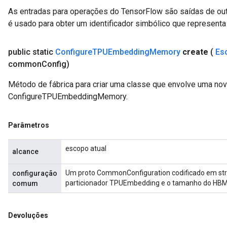
As entradas para operações do TensorFlow são saídas de ou
é usado para obter um identificador simbólico que representa 
public static
Configure
TPUEmbedding
Memory
create
(
Es
common
Config)
Método de fábrica para criar uma classe que envolve uma no
ConfigureTPUEmbeddingMemory.
Parâmetros
escopo atual
alcance
Um proto CommonConfiguration codificado em str
configuração
particionador TPUEmbedding e o tamanho do HBM 
comum
Devoluções