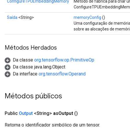
ConfigureTPUEmbeddingMemory
Método de fábrica para criar
ConfigureTPUEmbeddingMemo
Saída
<String>
memoryConfig
()
Uma configuração de memória
sobre as alocações de memór
Métodos Herdados
Da classe
org.tensorflow.op.PrimitiveOp
Da classe java.lang.Object
Da interface
org.tensorflow.Operand
Métodos públicos
Public
Output
<String>
as
Output
()
Retorna o identificador simbólico de um tensor.