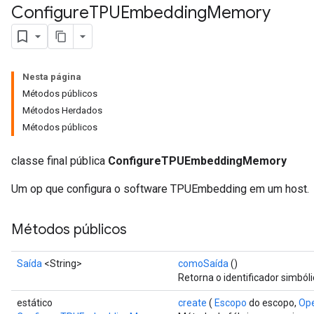
Configure
TPUEmbedding
Memory
Nesta página
Métodos públicos
Métodos Herdados
Métodos públicos
classe final pública
ConfigureTPUEmbeddingMemory
Um op que configura o software TPUEmbedding em um host.
Métodos públicos
Saída
<String>
comoSaída
()
Retorna o identificador simból
estático
create
(
Escopo
do escopo,
Op