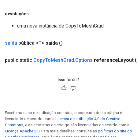
rBatch
devoluções
uma nova instância de CopyToMeshGrad
Batch
saída
pública <T>
saída
()
atch
public static
Copy
To
Mesh
Grad
.
Options
reference
Layout
Isso foi útil?
Exceto no caso de indicação contrária, o conteúdo desta página é
licenciado de acordo com a
Licença de atribuição 4.0 do Creative
Commons
, e as amostras de código são licenciadas de acordo com a
Licença Apache 2.0
. Para mais detalhes, consulte as
políticas do site do