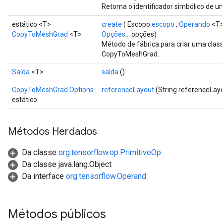
Retorna o identificador simbólico de u
estático <T>
create
( Escopo
escopo
,
Operando
<T>
CopyToMeshGrad
<T>
Opções...
opções)
Método de fábrica para criar uma cla
CopyToMeshGrad.
Saída
<T>
saída
()
CopyToMeshGrad.Options
referenceLayout
(String referenceLay
estático
Métodos Herdados
Da classe
org.tensorflow.op.PrimitiveOp
Da classe java.lang.Object
Da interface
org.tensorflow.Operand
Métodos públicos