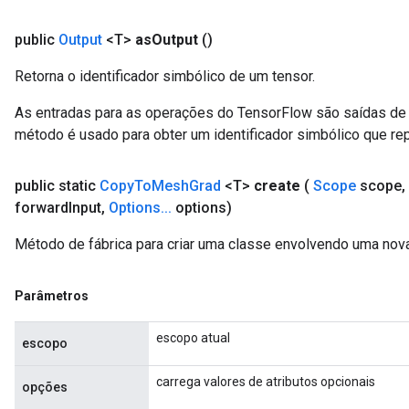
public
Output
<T>
as
Output
()
Retorna o identificador simbólico de um tensor.
As entradas para as operações do TensorFlow são saídas de 
método é usado para obter um identificador simbólico que re
public static
Copy
To
Mesh
Grad
<T>
create
(
Scope
scope
,
forward
Input
,
Options
.
.
.
options)
ryTensorBatch
Método de fábrica para criar uma classe envolvendo uma n
Parâmetros
escopo atual
escopo
carrega valores de atributos opcionais
opções