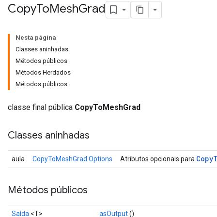
Copy
To
Mesh
Grad
Nesta página
Classes aninhadas
Métodos públicos
Métodos Herdados
Métodos públicos
classe final pública
CopyToMeshGrad
Classes aninhadas
Copy
aula
CopyToMeshGrad.Options
Atributos opcionais para
Métodos públicos
Saída
<T>
asOutput
()