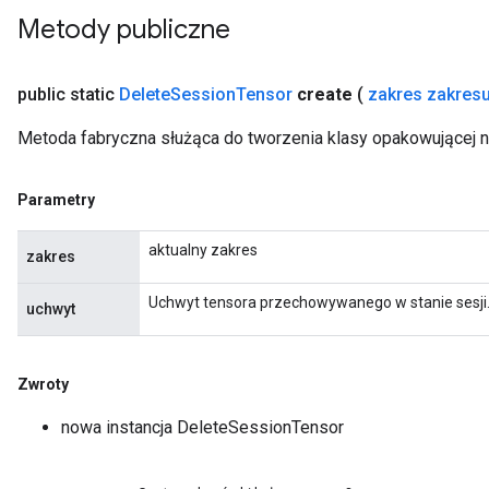
Metody publiczne
public static
Delete
Session
Tensor
create
(
zakres zakres
Metoda fabryczna służąca do tworzenia klasy opakowującej 
rBatch
Parametry
Batch
aktualny zakres
zakres
atch
Uchwyt tensora przechowywanego w stanie sesji
uchwyt
Zwroty
nowa instancja DeleteSessionTensor