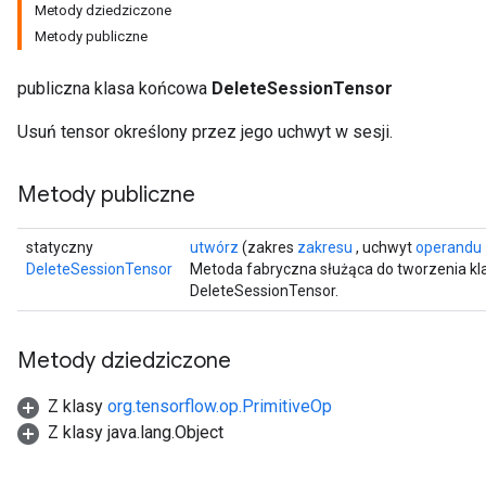
Metody dziedziczone
Metody publiczne
publiczna klasa końcowa
DeleteSessionTensor
Usuń tensor określony przez jego uchwyt w sesji.
Metody publiczne
statyczny
utwórz
(zakres
zakresu
, uchwyt
operandu
DeleteSessionTensor
Metoda fabryczna służąca do tworzenia kl
DeleteSessionTensor.
Metody dziedziczone
ryTensorBatch
Z klasy
org.tensorflow.op.PrimitiveOp
Z klasy java.lang.Object