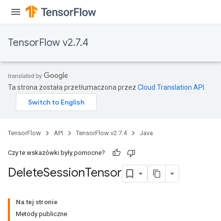
TensorFlow v2.7.4
Ta strona została przetłumaczona przez
Cloud Translation API
.
TensorFlow
API
TensorFlow v2.7.4
Java
Czy te wskazówki były pomocne?
Delete
Session
Tensor
Na tej stronie
Metody publiczne