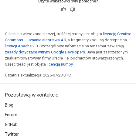
Czy te wskazówki były pomocne?
O ile nie stwierdzono inaczej, treść tej strony jest objęta
licencją Creative
Commons – uznanie autorstwa 4.0
, a fragmenty kodu są dostępne na
licencji Apache 2.0
. Szczegółowe informacje na ten temat zawierają
zasady dotyczące witryny Google Developers
. Java jest zastrzeżonym
znakiem towarowym firmy Oracle i jej podmiotów stowarzyszonych.
Część treści jest objęta
licencją numpy
.
Ostatnia aktualizacja: 2025-07-28 UTC.
Pozostawaj w kontakcie
Blog
Forum
GitHub
Twitter