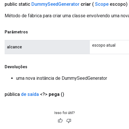
public static
Dummy
Seed
Generator
criar
(
Scope
escopo)
Método de fábrica para criar uma classe envolvendo uma n
Parâmetros
escopo atual
alcance
Devoluções
uma nova instância de DummySeedGenerator
pública
de saída
<?>
pega
()
Isso foi útil?