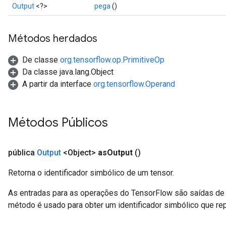
Output
<?>
pega
()
Métodos herdados
De classe
org.tensorflow.op.PrimitiveOp
Da classe java.lang.Object
A partir da interface
org.tensorflow.Operand
Métodos Públicos
pública
Output
<Object>
as
Output
()
Retorna o identificador simbólico de um tensor.
As entradas para as operações do TensorFlow são saídas de 
método é usado para obter um identificador simbólico que rep