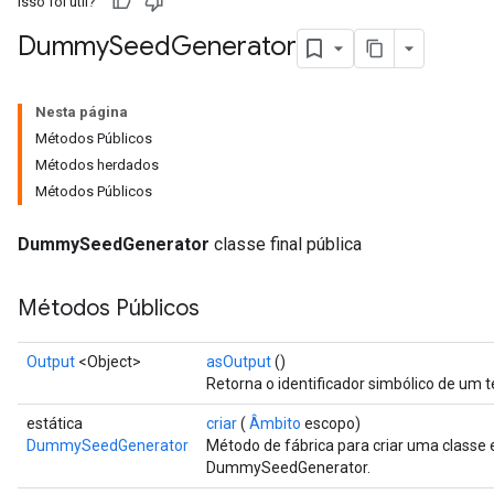
Isso foi útil?
ryTensorBatch
Dummy
Seed
Generator
Nesta página
Métodos Públicos
Métodos herdados
Métodos Públicos
DummySeedGenerator
classe final pública
rBatch
Métodos Públicos
Output
<Object>
asOutput
()
Batch
Retorna o identificador simbólico de um t
atch
estática
criar
(
Âmbito
escopo)
DummySeedGenerator
Método de fábrica para criar uma class
DummySeedGenerator.