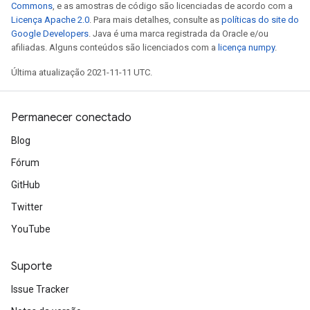
Commons
, e as amostras de código são licenciadas de acordo com a
Licença Apache 2.0
. Para mais detalhes, consulte as
políticas do site do
Google Developers
. Java é uma marca registrada da Oracle e/ou
afiliadas. Alguns conteúdos são licenciados com a
licença numpy
.
rs
Última atualização 2021-11-11 UTC.
mParameters
rs
Parameters
Permanecer conectado
Blog
rParameters
Parameters
Fórum
ters
GitHub
arameters
Twitter
meters
rs
YouTube
tDescentParameters
Suporte
Issue Tracker