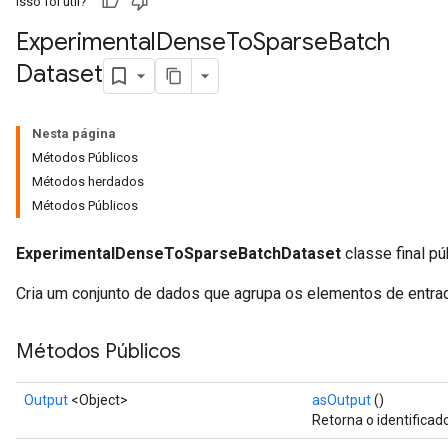
Isso foi útil?
Experimental
Dense
To
Sparse
Batch
Dataset
Nesta página
Métodos Públicos
Métodos herdados
Métodos Públicos
ExperimentalDenseToSparseBatchDataset
classe final pú
Cria um conjunto de dados que agrupa os elementos de entr
Métodos Públicos
Output
<Object>
asOutput
()
Retorna o identificad