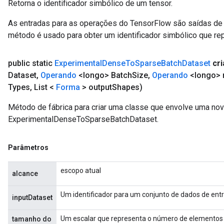
Retorna o identificador simbólico de um tensor.
As entradas para as operações do TensorFlow são saídas de 
método é usado para obter um identificador simbólico que rep
public static
Experimental
Dense
To
Sparse
Batch
Dataset
cri
Dataset
,
Operando
<longo> Batch
Size
,
Operando
<longo> 
Types
,
List <
Forma
> output
Shapes)
Método de fábrica para criar uma classe que envolve uma no
ExperimentalDenseToSparseBatchDataset.
Parâmetros
escopo atual
alcance
Um identificador para um conjunto de dados de ent
inputDataset
Um escalar que representa o número de elementos
tamanho do