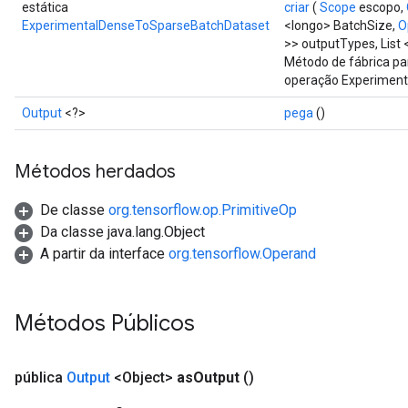
estática
criar
(
Scope
escopo,
ExperimentalDenseToSparseBatchDataset
<longo> BatchSize,
O
>> outputTypes, List 
Método de fábrica pa
operação Experimen
Output
<?>
pega
()
Métodos herdados
De classe
org.tensorflow.op.PrimitiveOp
Da classe java.lang.Object
A partir da interface
org.tensorflow.Operand
Métodos Públicos
pública
Output
<Object>
as
Output
()