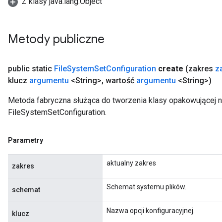
Z klasy java.lang.Object
Metody publiczne
public static
File
System
Set
Configuration
create
(zakres
z
klucz
argumentu
<String>
,
wartość
argumentu
<String>)
Metoda fabryczna służąca do tworzenia klasy opakowującej 
FileSystemSetConfiguration.
Parametry
aktualny zakres
zakres
Schemat systemu plików.
schemat
Nazwa opcji konfiguracyjnej.
klucz