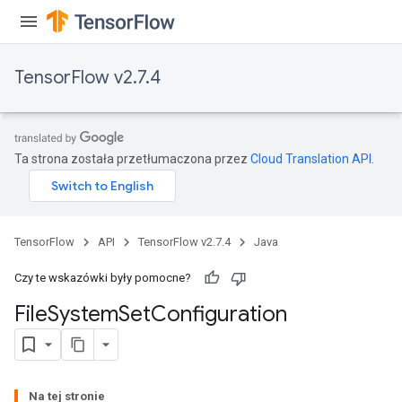
TensorFlow v2.7.4
Ta strona została przetłumaczona przez
Cloud Translation API
.
TensorFlow
API
TensorFlow v2.7.4
Java
Czy te wskazówki były pomocne?
File
System
Set
Configuration
Na tej stronie