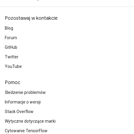
rs
mParameters
Pozostawaj w kontakcie
rs
Blog
Parameters
Forum
rParameters
GitHub
Parameters
Twitter
ters
arameters
YouTube
meters
rs
Pomoc
tDescentParameters
Śledzenie problemów
Informacje o wersji
Stack Overflow
Wytyczne dotyczące marki
Cytowanie TensorFlow