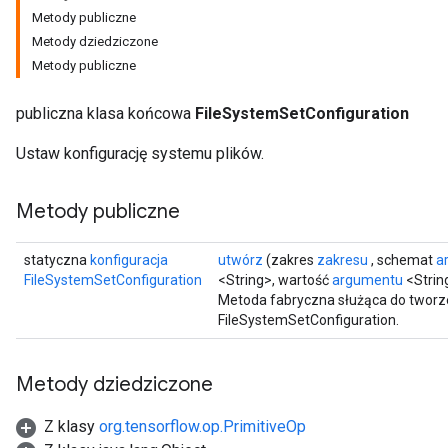
Metody publiczne
Metody dziedziczone
Metody publiczne
publiczna klasa końcowa
FileSystemSetConfiguration
Ustaw konfigurację systemu plików.
Metody publiczne
statyczna
konfiguracja
utwórz
(zakres
zakresu
, schemat
a
FileSystemSetConfiguration
<String>, wartość
argumentu
<Strin
Metoda fabryczna służąca do tworz
FileSystemSetConfiguration.
Metody dziedziczone
Z klasy
org.tensorflow.op.PrimitiveOp