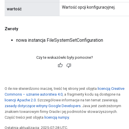
Wartość opcji konfiguracyjnej.
wartość
Zwroty
nowa instancja FileSystemSetConfiguration
Czy te wskazówki były pomocne?
O ile nie stwierdzono inaczej, treść tej strony jest objęta
licencją Creative
Commons – uznanie autorstwa 4.0
, a fragmenty kodu są dostępne na
licencji Apache 2.0
. Szczegółowe informacje na ten temat zawierają
zasady dotyczące witryny Google Developers
. Java jest zastrzeżonym
znakiem towarowym firmy Oracle i jej podmiotów stowarzyszonych.
Część treści jest objęta
licencją numpy
.
Ostatnia aktualizacja: 2025-07-28 UTC.