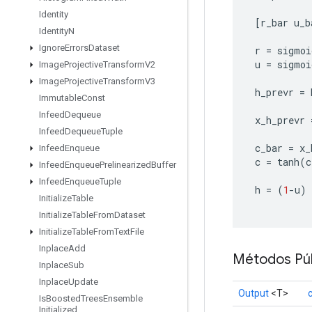
Identity
[
r_bar u_b
Identity
N
Ignore
Errors
Dataset
 r 
=
 sigmoi
 u 
=
 sigmoi
Image
Projective
Transform
V2
Image
Projective
Transform
V3
 h_prevr 
=
 
Immutable
Const
Infeed
Dequeue
 x_h_prevr 
Infeed
Dequeue
Tuple
 c_bar 
=
 x_
Infeed
Enqueue
 c 
=
 tanh
(
c
Infeed
Enqueue
Prelinearized
Buffer
Infeed
Enqueue
Tuple
 h 
=
(
1
-
u
)
Initialize
Table
Initialize
Table
From
Dataset
Initialize
Table
From
Text
File
Inplace
Add
Métodos Púb
Inplace
Sub
Inplace
Update
Output
<T>
Is
Boosted
Trees
Ensemble
Initialized