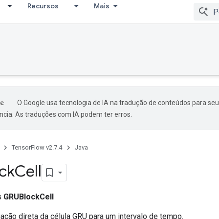
Recursos
Mais
O Google usa tecnologia de IA na tradução de conteúdos para seu
ncia. As traduções com IA podem ter erros.
TensorFlow v2.7.4
Java
ck
Cell
ss
GRUBlockCell
ação direta da célula GRU para um intervalo de tempo.