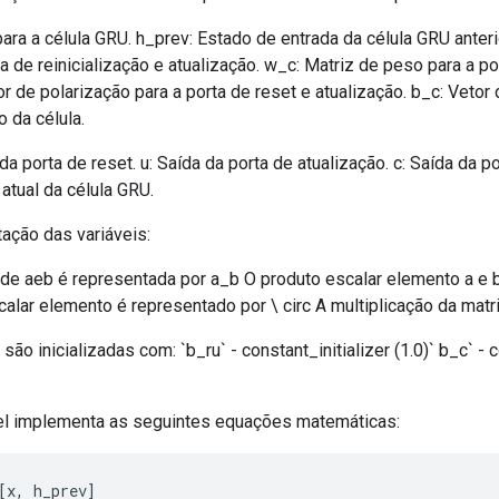
para a célula GRU. h_prev: Estado de entrada da célula GRU anteri
a de reinicialização e atualização. w_c: Matriz de peso para a p
tor de polarização para a porta de reset e atualização. b_c: Vetor
 da célula.
 da porta de reset. u: Saída da porta de atualização. c: Saída da 
 atual da célula GRU.
ação das variáveis:
de aeb é representada por a_b O produto escalar elemento a e 
alar elemento é representado por \ circ A multiplicação da matr
ão inicializadas com: `b_ru` - constant_initializer (1.0)` b_c` - c
el implementa as seguintes equações matemáticas:
[
x
,
 h_prev
]