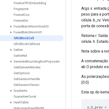
Finalize
TPUEmbedding
Args x: entrada 
Fingerprint
peso para a port
Fresnel
Cos
célula. b_ru: Ve
Fresnel
Sin
porta de conexão
Fused
Batch
Norm
Grad
V3
Fused
Batch
Norm
V3
Retorna r: Saída
GRUBlock
Cell
célula. h: Estado
GRUBlock
Cell
Grad
Gather
Nota sobre a not
Gather
Nd
A concatenação 
Generate
Bounding
Box
Proposals
ab O produto esc
Get
Element
At
Index
Get
Options
As polarizações s
Get
Session
Handle
(0.0)
Get
Session
Tensor
Gradients
Esta op do kern
Guarantee
Const
Hash
Table
x_h_prev 
=
Histogram
Fixed
Width