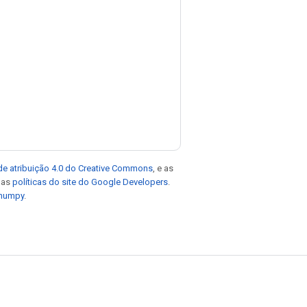
de atribuição 4.0 do Creative Commons
, e as
e as
políticas do site do Google Developers
.
 numpy
.