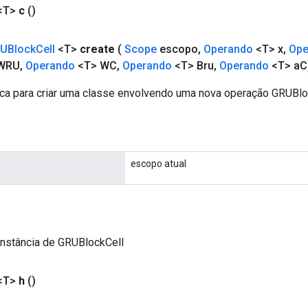
<T>
c
()
UBlock
Cell
<T>
create
(
Scope
escopo
,
Operando
<T> x
,
Ope
WRU
,
Operando
<T> WC
,
Operando
<T> Bru
,
Operando
<T> a
C
ca para criar uma classe envolvendo uma nova operação GRUBlo
escopo atual
instância de GRUBlockCell
<T>
h
()