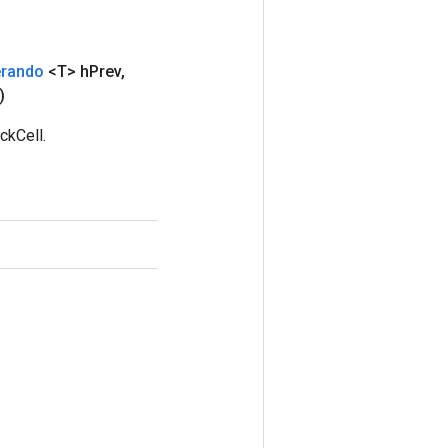
rando
<T> h
Prev
,
)
ckCell.