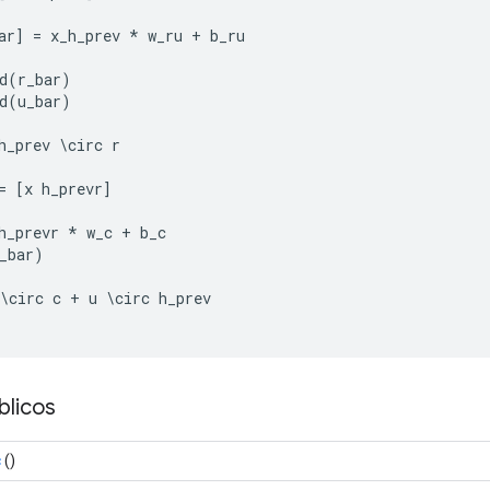
ar
]
=
 x_h_prev 
*
 w_ru 
+
 b_ru
d
(
r_bar
)
d
(
u_bar
)
h_prev 
\
circ r
=
[
x h_prevr
]
h_prevr 
*
 w_c 
+
 b_c
_bar
)
\
circ c 
+
 u 
\
circ h_prev
licos
c
()