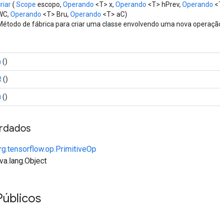
riar
(
Scope
escopo,
Operando
<T> x,
Operando
<T> hPrev,
Operando
<
WC,
Operando
<T> Bru,
Operando
<T> aC)
Método de fábrica para criar uma classe envolvendo uma nova operaçã
h
()
R
()
u
()
rdados
rg.tensorflow.op.PrimitiveOp
va.lang.Object
Públicos