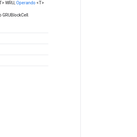
T> WRU,
Operando
<T>
o GRUBlockCell.