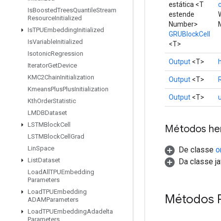
estática <T
c
Is
Boosted
Trees
Quantile
Stream
estende
Resource
Initialized
Number>
Is
TPUEmbedding
Initialized
GRUBlockCell
Is
Variable
Initialized
<T>
Isotonic
Regression
Output
<T>
Iterator
Get
Device
KMC2Chain
Initialization
Output
<T>
Kmeans
Plus
Plus
Initialization
Output
<T>
Kth
Order
Statistic
LMDBDataset
LSTMBlock
Cell
Métodos he
LSTMBlock
Cell
Grad
Lin
Space
De classe
o
List
Dataset
Da classe ja
Load
All
TPUEmbedding
Parameters
Load
TPUEmbedding
Métodos 
ADAMParameters
Load
TPUEmbedding
Adadelta
Parameters