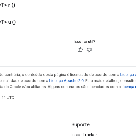
<T>
r
()
<T>
u
()
Isso foi útil?
ão contrária, o conteúdo desta página é licenciado de acordo com a
Licença 
icenciadas de acordo com a
Licença Apache 2.0
. Para mais detalhes, consult
da da Oracle e/ou afiliadas. Alguns conteúdos são licenciados com a
licença
1-11 UTC.
Suporte
Issue Tracker