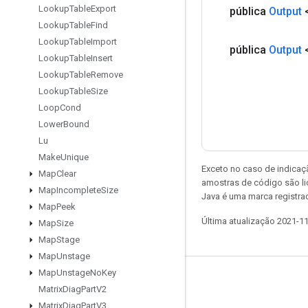
Lookup
Table
Export
pública
Output
Lookup
Table
Find
Lookup
Table
Import
pública
Output
Lookup
Table
Insert
Lookup
Table
Remove
Lookup
Table
Size
Loop
Cond
Lower
Bound
Lu
Make
Unique
Exceto no caso de indicaç
Map
Clear
amostras de código são l
Map
Incomplete
Size
Java é uma marca registra
Map
Peek
Última atualização 2021-1
Map
Size
Map
Stage
Map
Unstage
Map
Unstage
No
Key
Permanecer conectado
Matrix
Diag
Part
V2
Blog
Matrix
Diag
Part
V3