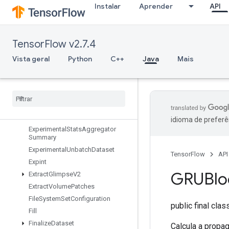
Instalar
Aprender
API
ExperimentalPrivateThreadPoolDa
taset
ExperimentalRandomDataset
TensorFlow v2.7.4
ExperimentalRebatchDataset
ExperimentalSetStatsAggregator
Vista geral
Python
C++
Java
Mais
Dataset
Experimental
Sliding
Window
Dataset
Experimental
Sql
Dataset
Experimental
Stats
Aggregator
Handle
idioma de preferê
Experimental
Stats
Aggregator
Summary
Experimental
Unbatch
Dataset
TensorFlow
API
Expint
GRUBlo
Extract
Glimpse
V2
Extract
Volume
Patches
File
System
Set
Configuration
public final cla
Fill
Finalize
Dataset
Calcula a propag