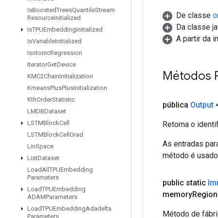
Is
Boosted
Trees
Quantile
Stream
De classe
o
Resource
Initialized
Da classe ja
Is
TPUEmbedding
Initialized
A partir da 
Is
Variable
Initialized
Isotonic
Regression
Iterator
Get
Device
Métodos 
KMC2Chain
Initialization
Kmeans
Plus
Plus
Initialization
Kth
Order
Statistic
pública
Output
LMDBDataset
LSTMBlock
Cell
Retorna o identi
LSTMBlock
Cell
Grad
As entradas par
Lin
Space
método é usado p
List
Dataset
Load
All
TPUEmbedding
Parameters
public static
Im
Load
TPUEmbedding
memory
Region
ADAMParameters
Load
TPUEmbedding
Adadelta
Método de fábri
Parameters