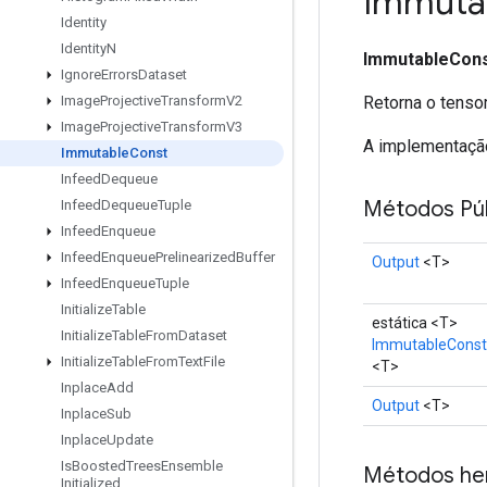
Immuta
Identity
Identity
N
ImmutableCon
Ignore
Errors
Dataset
Retorna o tenso
Image
Projective
Transform
V2
Image
Projective
Transform
V3
A implementação
Immutable
Const
Infeed
Dequeue
Métodos Púb
Infeed
Dequeue
Tuple
Infeed
Enqueue
Infeed
Enqueue
Prelinearized
Buffer
Output
<T>
Infeed
Enqueue
Tuple
Initialize
Table
estática <T>
Initialize
Table
From
Dataset
ImmutableConst
Initialize
Table
From
Text
File
<T>
Inplace
Add
Output
<T>
Inplace
Sub
Inplace
Update
Is
Boosted
Trees
Ensemble
Métodos he
Initialized