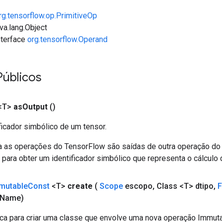
rg.tensorflow.op.PrimitiveOp
va.lang.Object
interface
org.tensorflow.Operand
Públicos
<T>
as
Output
()
ficador simbólico de um tensor.
a as operações do TensorFlow são saídas de outra operação do
ara obter um identificador simbólico que representa o cálculo 
mutable
Const
<T>
create
(
Scope
escopo
,
Class <T> dtipo
,
Name)
ca para criar uma classe que envolve uma nova operação Immut