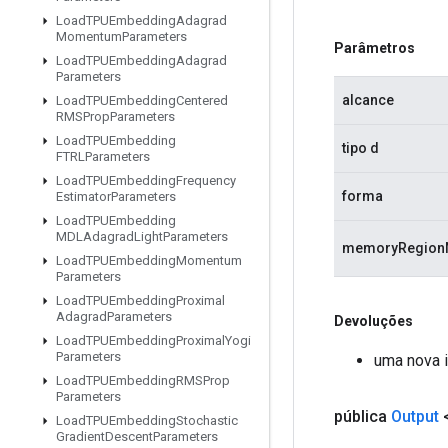
Load
TPUEmbedding
Adagrad
Momentum
Parameters
Parâmetros
Load
TPUEmbedding
Adagrad
Parameters
alcance
Load
TPUEmbedding
Centered
RMSProp
Parameters
Load
TPUEmbedding
tipo d
FTRLParameters
Load
TPUEmbedding
Frequency
forma
Estimator
Parameters
Load
TPUEmbedding
MDLAdagrad
Light
Parameters
memoryRegio
Load
TPUEmbedding
Momentum
Parameters
Load
TPUEmbedding
Proximal
Adagrad
Parameters
Devoluções
Load
TPUEmbedding
Proximal
Yogi
Parameters
uma nova 
Load
TPUEmbedding
RMSProp
Parameters
pública
Output
Load
TPUEmbedding
Stochastic
Gradient
Descent
Parameters