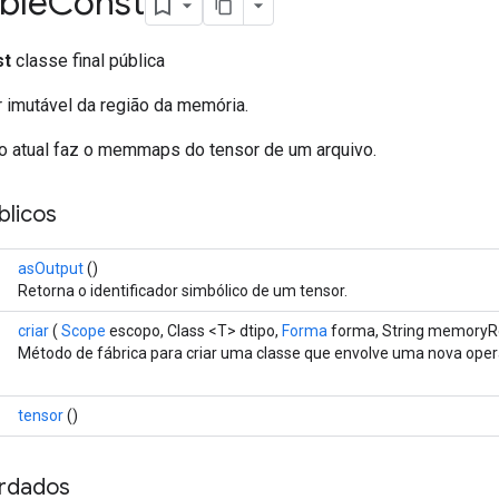
ble
Const
st
classe final pública
r imutável da região da memória.
 atual faz o memmaps do tensor de um arquivo.
licos
asOutput
()
Retorna o identificador simbólico de um tensor.
criar
(
Scope
escopo, Class <T> dtipo,
Forma
forma, String memory
Método de fábrica para criar uma classe que envolve uma nova op
tensor
()
rdados