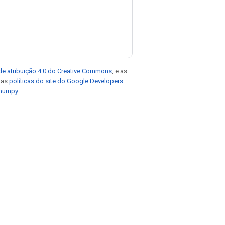
de atribuição 4.0 do Creative Commons
, e as
e as
políticas do site do Google Developers
.
 numpy
.