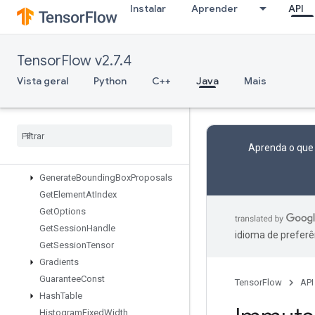
Instalar
Aprender
API
FinalizeTPUEmbedding
Fingerprint
FresnelCos
TensorFlow v2.7.4
FresnelSin
FusedBatchNormGradV3
Vista geral
Python
C++
Java
Mais
FusedBatchNormV3
GRUBlock
Cell
GRUBlock
Cell
Grad
Gather
Aprenda o que
Gather
Nd
Generate
Bounding
Box
Proposals
Get
Element
At
Index
Get
Options
Get
Session
Handle
idioma de preferê
Get
Session
Tensor
Gradients
Guarantee
Const
TensorFlow
API
Hash
Table
Histogram
Fixed
Width