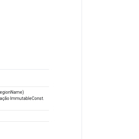
RegionName)
eração ImmutableConst.