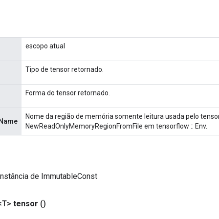
escopo atual
Tipo de tensor retornado.
Forma do tensor retornado.
Nome da região de memória somente leitura usada pelo tensor
nName
NewReadOnlyMemoryRegionFromFile em tensorflow :: Env.
instância de ImmutableConst
<T>
tensor
()