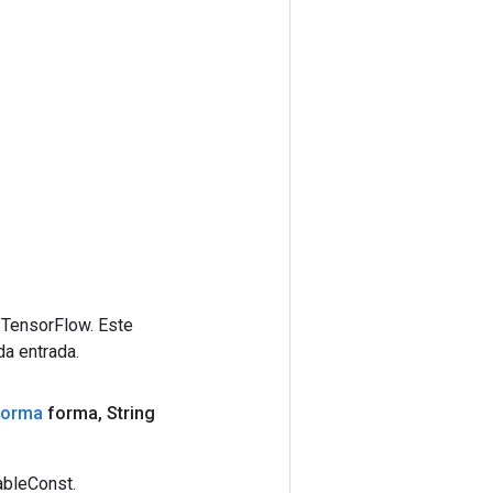
 TensorFlow. Este
da entrada.
Forma
forma
,
String
ableConst.