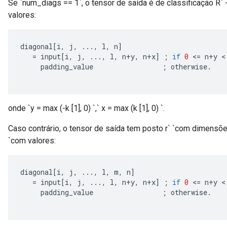
Se `num_diags == 1`, o tensor de saída é de classificação R` - 1`
valores:
diagonal
[
i
,
 j
,
...,
 l
,
 n
]
=
 input
[
i
,
 j
,
...,
 l
,
 n
+
y
,
 n
+
x
]
;
if
0
<=
 n
+
y 
<
     padding_value                 
;
 otherwise
.
onde `y = max (-k [1], 0) `,` x = max (k [1], 0) `.
Caso contrário, o tensor de saída tem posto r` `com dimensões` 
`com valores:
diagonal
[
i
,
 j
,
...,
 l
,
 m
,
 n
]
=
 input
[
i
,
 j
,
...,
 l
,
 n
+
y
,
 n
+
x
]
;
if
0
<=
 n
+
y 
<
     padding_value                 
;
 otherwise
.