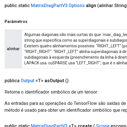
public static
Matrix
Diag
Part
V3
.
Options
align
(alinhar String
Parâmetros
Algumas diagonais são mais curtas do que `max_diag_len`
string que especifica como as superdiagonais e subdiago
Existem quatro alinhamentos possíveis: "RIGHT_LEFT" (p
alinhar
"RIGHT_RIGHT". "RIGHT_LEFT" alinha superdiagonais à dir
subdiagonais à esquerda (preenchimento da linha à direi
LAPACK usa. cuSPARSE usa "LEFT_RIGHT", que é o alinh
pública
Output
<T>
as
Output
()
Retorna o identificador simbólico de um tensor.
As entradas para as operações do TensorFlow são saídas de 
método é usado para obter um identificador simbólico que rep
public static
Matrix
Diag
Part
V3
<T>
create
(
Scope
escopo