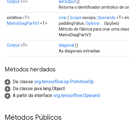
Output
<T>
asOutput
()
Retorna o identificador simbólico de u
estática <T>
criar
(
Scope
escopo,
Operando
<T> en
MatrixDiagPartV3
<T>
paddingValue,
Options ...
Opções)
Método de fábrica para criar uma cla
MatrixDiagPartV3.
Output
<T>
diagonal
()
As diagonais extraídas.
Métodos herdados
De classe
org.tensorflow.op.PrimitiveOp
Da classe java.lang.Object
A partir da interface
org.tensorflow.Operand
Métodos Públicos