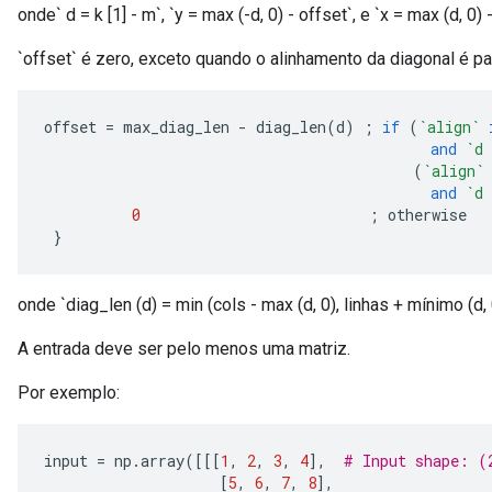
onde` d = k [1] - m`, `y = max (-d, 0) - offset`, e `x = max (d, 0) 
`offset` é zero, exceto quando o alinhamento da diagonal é par
offset 
=
 max_diag_len 
-
 diag_len
(
d
)
;
if
(
`align`
and
`d 
(
`align`
and
`d 
0
;
 otherwise
}
onde `diag_len (d) = min (cols - max (d, 0), linhas + mínimo (d, 0
A entrada deve ser pelo menos uma matriz.
Por exemplo:
input 
=
 np
.
array
([[[
1
,
2
,
3
,
4
],
# Input shape: (
[
5
,
6
,
7
,
8
],