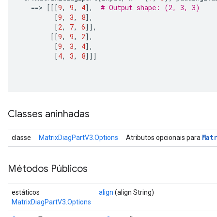
==>
[[[
9
,
9
,
4
],
# Output shape: (2, 3, 3)
[
9
,
3
,
8
],
[
2
,
7
,
6
]],
[[
9
,
9
,
2
],
[
9
,
3
,
4
],
[
4
,
3
,
8
]]]
Classes aninhadas
Mat
classe
MatrixDiagPartV3.Options
Atributos opcionais para
Métodos Públicos
estáticos
align
(align String)
MatrixDiagPartV3.Options