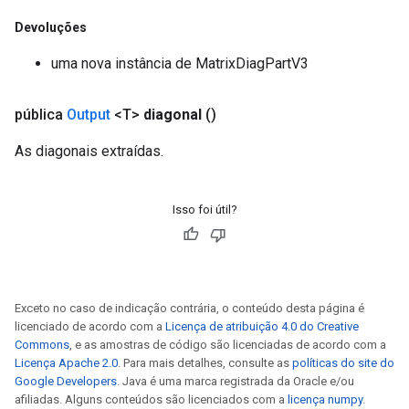
adParameters
Devoluções
rameters
eters
uma nova instância de MatrixDiagPartV3
ientDescentParameters
pública
Output
<T>
diagonal
()
As diagonais extraídas.
Isso foi útil?
Exceto no caso de indicação contrária, o conteúdo desta página é
licenciado de acordo com a
Licença de atribuição 4.0 do Creative
Commons
, e as amostras de código são licenciadas de acordo com a
Licença Apache 2.0
. Para mais detalhes, consulte as
políticas do site do
Google Developers
. Java é uma marca registrada da Oracle e/ou
afiliadas. Alguns conteúdos são licenciados com a
licença numpy
.