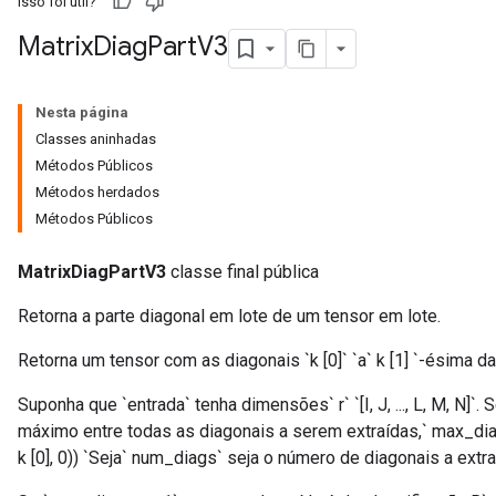
Isso foi útil?
Matrix
Diag
Part
V3
Nesta página
Classes aninhadas
Métodos Públicos
Métodos herdados
Métodos Públicos
MatrixDiagPartV3
classe final pública
Retorna a parte diagonal em lote de um tensor em lote.
Retorna um tensor com as diagonais `k [0]` `a` k [1] `-ésima da
Suponha que `entrada` tenha dimensões` r` `[I, J, ..., L, M, N]
máximo entre todas as diagonais a serem extraídas,` max_diag_
k [0], 0)) `Seja` num_diags` seja o número de diagonais a extrair