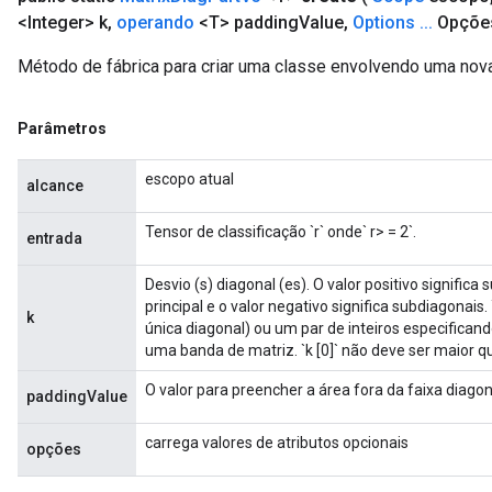
<Integer> k
,
operando
<T> padding
Value
,
Options
.
.
.
Opçõe
Método de fábrica para criar uma classe envolvendo uma nov
Parâmetros
m
escopo atual
alcance
Tensor de classificação `r` onde` r> = 2`.
entrada
rs
Desvio (s) diagonal (es). O valor positivo significa
eters
principal e o valor negativo significa subdiagonais
ntumParameters
k
única diagonal) ou um par de inteiros especificand
ters
uma banda de matriz. `k [0]` não deve ser maior que
ropParameters
O valor para preencher a área fora da faixa diagon
s
paddingValue
atorParameters
carrega valores de atributos opcionais
ghtParameters
opções
meters