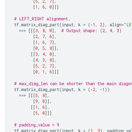
[
5
,
2
,
7
],
u
[
1
,
6
,
0
]]]
uAndRequantize
# LEFT_RIGHT alignment.
 tf
.
matrix_diag_part
(
input
,
 k 
=
(-
1
,
2
),
 align
=
"LE
==>
[[[
3
,
8
,
0
],
# Output shape: (2, 4, 3)
AndRelu
[
2
,
7
,
6
],
AndReluAndRequantize
[
1
,
6
,
7
],
[
0
,
5
,
8
]],
ize
[[
3
,
4
,
0
],
[
4
,
3
,
8
],
[
5
,
2
,
7
],
Requantize
[
0
,
1
,
6
]]]
ize
# max_diag_len can be shorter than the main diago
 tf
.
matrix_diag_part
(
input
,
 k 
=
(-
2
,
-
1
))
==>
[[[
5
,
8
],
[
9
,
0
]],
[[
1
,
6
],
[
5
,
0
]]]
# padding_value = 9
 tf
.
matrix_diag_part
(
input
,
 k 
=
(
1
,
3
),
 padding_va