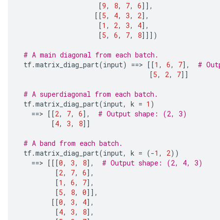
[
9
,
8
,
7
,
6
]],
[[
5
,
4
,
3
,
2
],
[
1
,
2
,
3
,
4
],
[
5
,
6
,
7
,
8
]]])
# A main diagonal from each batch.
 tf
.
matrix_diag_part
(
input
)
==>
[[
1
,
6
,
7
],
# Out
[
5
,
2
,
7
]]
# A superdiagonal from each batch.
 tf
.
matrix_diag_part
(
input
,
 k 
=
1
)
==>
[[
2
,
7
,
6
],
# Output shape: (2, 3)
[
4
,
3
,
8
]]
ize
# A band from each batch.
 tf
.
matrix_diag_part
(
input
,
 k 
=
(-
1
,
2
))
==>
[[[
0
,
3
,
8
],
# Output shape: (2, 4, 3)
[
2
,
7
,
6
],
[
1
,
6
,
7
],
Requantize
[
5
,
8
,
0
]],
ize
[[
0
,
3
,
4
],
[
4
,
3
,
8
],
AndReluAndRequantize